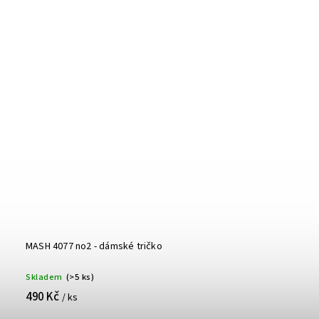
MASH 4077 no2 - dámské tričko
Skladem
(>5 ks)
490 Kč
/ ks