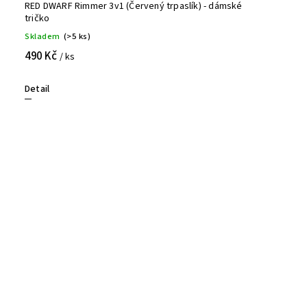
RED DWARF Rimmer 3v1 (Červený trpaslík) - dámské
tričko
Skladem
(>5 ks)
490 Kč
/ ks
Detail