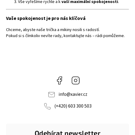
Vše vyřešíme rychle a k
vaší maximální spokojenosti
.
Vaše spokojenost je pro nás klíčová
Chceme, abyste naše trička a mikiny nosili s radostí.
Pokud si s čímkoliv nevíte rady, kontaktujte nás – rádi pomůžeme.
Facebook
Instagram
info
@
xavier.cz
(+420) 603 300 503
Odebírat newsletter