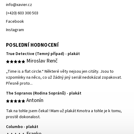
info
@
xavier.cz
(+420) 603 300 503
Facebook
Instagram
POSLEDNÍ HODNOCENÍ
True Detective (Temný případ) - plakát
Miroslav Renč
„Time is a flat circle.“ Některé věty nejsou jen citáty. Jsou to
vzpomínky na něco, co už žádný jiný seriál nedokázal zopakovat.
Přesně proto...
The Sopranos (Rodina Sopránů) - plakát
Antonín
Tak na tohle jsem čekal ! Mam už plakát Kmotra a tohle je k tomu,
prostě dokonalost.
Columbo - plakát
Franko