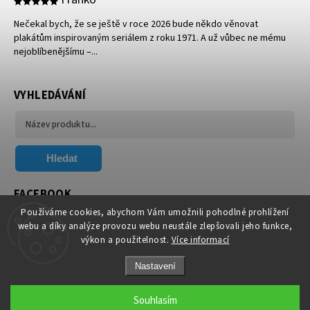
Nečekal bych, že se ještě v roce 2026 bude někdo věnovat
plakátům inspirovaným seriálem z roku 1971. A už vůbec ne mému
nejoblíbenějšímu –...
VYHLEDÁVÁNÍ
Hledat
FACEBOOK
Používáme cookies, abychom Vám umožnili pohodlné prohlížení
webu a díky analýze provozu webu neustále zlepšovali jeho funkce,
výkon a použitelnost.
Více informací
Nastavení
Copyright 2026
Xavier.cz
. Všechna práva vyhrazena.
Souhlasím
Upravit nastavení cookies