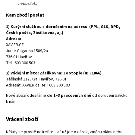
neposílat.)
Kam zboží poslat
1) Kurýrní službou s doručením na adresu (PPL, GLS, DPD,
Česká pošta, Zásilkovna, aj.)
Adresa:
XAVIER.CZ
Jurije Gagarina 1589/2a
736 01 Havířov
Tel.: 603 300 503
2) Výdejní místo: Zásilkovna: Zootopie (ID 31866)
Těšínská 1175/3a, Havířov, 736 01
Adresát: XAVIER.cz, tel.: 603 300 503
Nové zboží odesíláme
do 1–3 pracovních dnů
od doručení balíčku
k nám.
Vrácení zboží
Někdy se prostě netrefíte – ať už jde o dárek, změnu plánu nebo