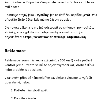
životní situace. Případně Vám prostě nesedí střih trička.... I to se
může stát.
Postup je stejný jako u
výměny
, jen na ústřižek napište
„vrátit“
a
připošte
číslo účtu
, kde máme částku odeslat.
Dle novely zákona je možné odstoupit od smlouvy i pomocí této
stránky, kde vyplníte číslo objednávky a email použitý v
objednávce:
https://www.xavier.cz/moje-objednavka/
Reklamace
Reklamace jsou u nás velmi vzácné (1 z 500 kusů) – vše pečlivě
kontrolujeme. Přesto se může objevit výrobní kaz, drobná dírka
nebo problém s potiskem.
V takovém případě nám nejdříve zavolejte a zkusme to vyřešit
operativně, nebo:
Pošlete nám zboží zpět.
Popište závadu.