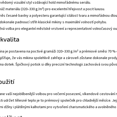
evědomý vizuální styl vzdávající hold mimořádnému seriálu.
ž materiálu (320–330 g/m²) pro excelentní hřejivost a pocit luxusu.
ěs česané bavlny a polyesteru garantující stálost tvaru a mimořádnou dlo
 dokonale padnoucí střih klasické mikiny s maximální volností pohybu.
žná volba pro elegantní městské vrstvení a reprezentativní volnočasový out
 kvalita
kina je postavena na poctivé gramáži 320–330 g/m² a prémiové směsi 70 %
išťuje, že vás mikina spolehlivě zahřeje a zároveň zůstane dokonale prody
na dotek. Špičkový potisk si díky precizní technologii zachovává svou pův
užití
ne vaší nejoblíbenější volbou pro večerní posezení, víkendové cestování n
sti udržet tělesné teplo je to prémiový společník pro chladnější měsíce. J
i džíny i plátěnými kalhotami pro vytvoření charismatického a uvolněného 