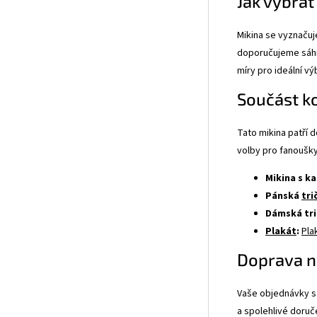
Jak vybrat
Mikina se vyznačuj
doporučujeme sáhno
míry pro ideální vý
Součást k
Tato mikina patří d
volby pro fanoušky
Mikina s ka
Pánská
tri
Dámská tri
Plakát
:
Pla
Doprava n
Vaše objednávky s 
a spolehlivé doruč