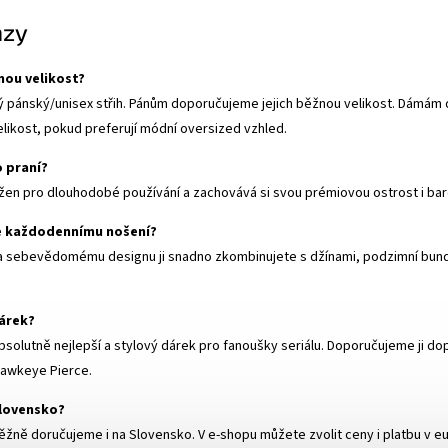
azy
nou velikost?
 pánský/unisex střih. Pánům doporučujeme jejich běžnou velikost. Dámám d
elikost, pokud preferují módní oversized vzhled.
o praní?
ržen pro dlouhodobé používání a zachovává si svou prémiovou ostrost i bar
ke každodennímu nošení?
 a sebevědomému designu ji snadno zkombinujete s džínami, podzimní bun
árek?
solutně nejlepší a stylový dárek pro fanoušky seriálu. Doporučujeme ji do
Hawkeye Pierce
.
Slovensko?
žně doručujeme i na Slovensko. V e-shopu můžete zvolit ceny i platbu v e