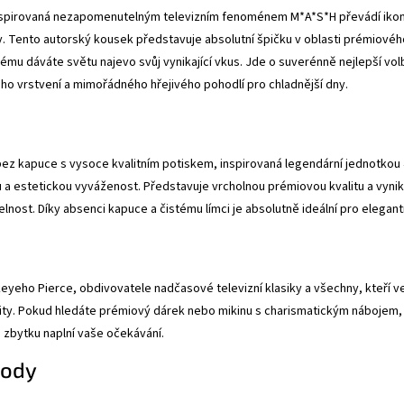
nspirovaná nezapomenutelným televizním fenoménem M*A*S*H převádí ikonick
my. Tento autorský kousek představuje absolutní špičku v oblasti prémiovéh
ému dáváte světu najevo svůj vynikající vkus. Jde o suverénně nejlepší volb
o vrstvení a mimořádného hřejivého pohodlí pro chladnější dny.
ez kapuce s vysoce kvalitním potiskem, inspirovaná legendární jednotkou
 a estetickou vyváženost. Představuje vrcholnou prémiovou kvalitu a vynika
elnost. Díky absenci kapuce a čistému límci je absolutně ideální pro elega
yeho Pierce, obdivovatele nadčasové televizní klasiky a všechny, kteří ve 
ality. Pokud hledáte prémiový dárek nebo mikinu s charismatickým nábojem,
zbytku naplní vaše očekávání.
hody