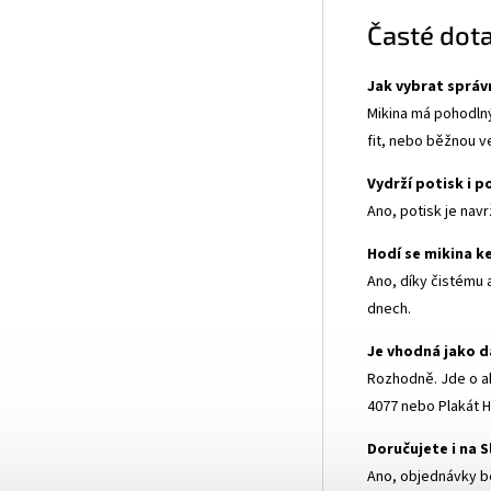
Časté dot
Jak vybrat správ
Mikina má pohodlný
fit, nebo běžnou v
Vydrží potisk i p
Ano, potisk je nav
Hodí se mikina 
Ano, díky čistému
dnech.
Je vhodná jako d
Rozhodně. Jde o ab
4077
nebo
Plakát 
Doručujete i na 
Ano, objednávky bě