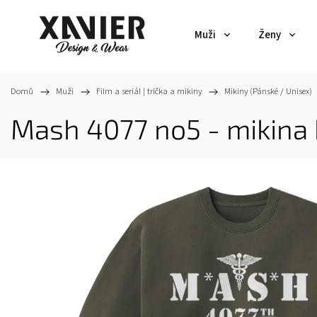
Muži
Ženy
Domů
/
Muži
/
Film a seriál | trička a mikiny
/
Mikiny (Pánské / Unisex)
Mash 4077 no5 - mikina 