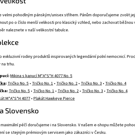
 velikost
e velmi pohodlným pánským/unisex střihem. Pánům doporučujeme zvolit jej
ut po o číslo menší velikosti pro klasický vzhled, nebo zachovat běžnou ve
běr naleznete v naší velikostní tabulce.
olekce
o exkluzivní rodiny produktů inspirovaných legendární polní nemocnicí. Prod
 na trhu.
pucí:
Mikina s kapucí M*A*S*H 4077 No. 5
čka
:
Tričko No. 5
•
Tričko No. 1
•
Tričko No. 2
•
Tričko No. 3
•
Tričko No. 4
čka:
Tričko No. 5
•
Tričko No. 1
•
Tričko No. 2
•
Tričko No. 3
•
Tričko No. 4
kát M*A*S*H 4077
•
Plakát Hawkeye Pierce
a Slovensko
maximální péčí doručujeme i na Slovensko. V našem e-shopu můžete pohodln
ení se stejným prémiovým servisem jako zákazníci v Česku.