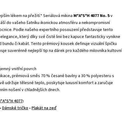
lepším lékem na přežití.“ Seriálová mikina
M*A*S*H 4077 No. 5
v
náší do vašeho šatníku ikonickou atmosféru a nekompromisní
mocnice. Podle našeho expertního posouzení představuje tento
elegance, který díky své čisté linii bez kapuce fantasticky vynikne
d bundu či kabát. Tento prémiový kousek definuje vizuální špičku
uje suverénně nejlepší tip na dárek pro každého milovníka kultovní
jemný vnitřní povrch
fikace, prémiová směs 70 % česané bavlny a 30 % polyesteru s
ě udržuje tělesné teplo, poskytuje luxusní komfort a zaručuje
nním nošení v chladnějších dnech.
*A*S*H 4077
:
•
Dámské tričko
•
Plakát na zeď