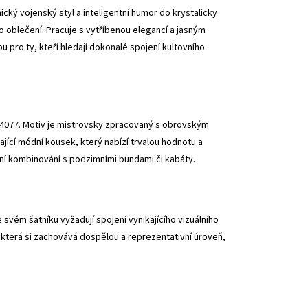
ý vojenský styl a inteligentní humor do krystalicky
o oblečení. Pracuje s vytříbenou elegancí a jasným
u pro ty, kteří hledají dokonalé spojení kultovního
 4077. Motiv je mistrovsky zpracovaný s obrovským
jící módní kousek, který nabízí trvalou hodnotu a
ntní kombinování s podzimními bundami či kabáty.
svém šatníku vyžadují spojení vynikajícího vizuálního
 která si zachovává dospělou a reprezentativní úroveň,