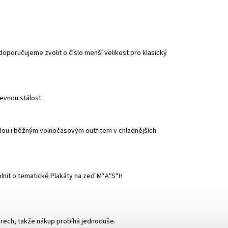
oporučujeme zvolit o číslo menší velikost pro klasický
evnou stálost.
dou i běžným volnočasovým outfitem v chladnějších
plnit o tematické
Plakáty na zeď M*A*S*H
urech, takže nákup probíhá jednoduše.