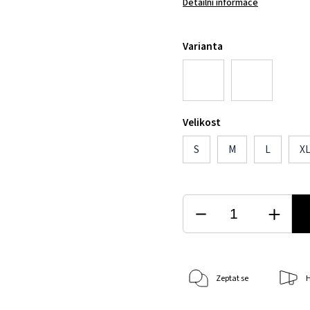
Detailní informace
Varianta
Velikost
S
M
L
X
Zeptat se
H