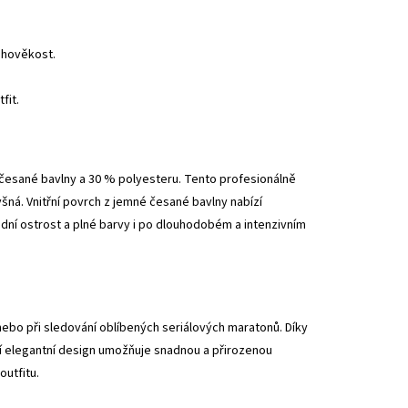
uhověkost.
fit.
 česané bavlny a 30 % polyesteru. Tento profesionálně
šná. Vnitřní povrch z jemné česané bavlny nabízí
odní ostrost a plné barvy i po dlouhodobém a intenzivním
ebo při sledování oblíbených seriálových maratonů. Díky
ejí elegantní design umožňuje snadnou a přirozenou
outfitu.