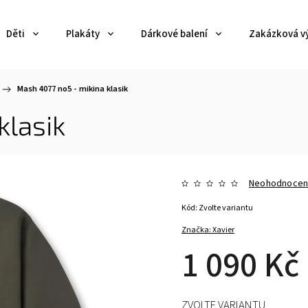
Děti
Plakáty
Dárkové balení
Zakázková v
/
Mash 4077 no5 - mikina klasik
klasik
Neohodnoce
Kód:
Zvolte variantu
Značka:
Xavier
1 090 Kč
ZVOLTE VARIANTU