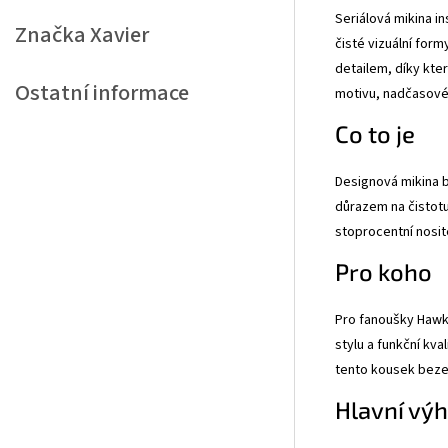
Seriálová mikina i
Značka
Xavier
čisté vizuální for
detailem, díky kter
Ostatní informace
motivu, nadčasovéh
Co to je
Designová mikina b
důrazem na čistotu
stoprocentní nosit
Pro koho
Pro fanoušky Hawke
stylu a funkční kv
tento kousek beze 
Hlavní vý