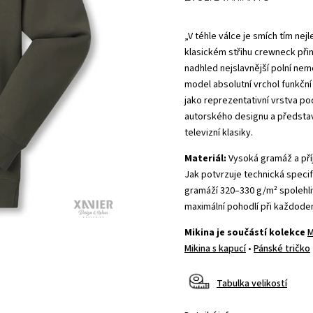
„V téhle válce je smích tím nej
klasickém střihu crewneck při
nadhled nejslavnější polní ne
model absolutní vrchol funkční 
jako reprezentativní vrstva po
autorského designu a představ
televizní klasiky.
Materiál:
Vysoká gramáž a pří
Jak potvrzuje technická speci
gramáží 320–330 g/m² spolehliv
maximální pohodlí při každode
Mikina je součástí kolekce
M
Mikina s kapucí
•
Pánské tričko
Tabulka velikostí