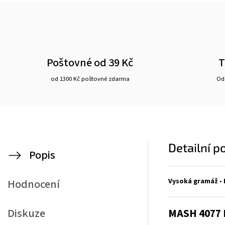
Poštovné od 39 Kč
T
od 1300 Kč poštovné zdarma
Ode
Detailní p
Popis
Vysoká gramáž
•
Hodnocení
Diskuze
MASH 4077 N