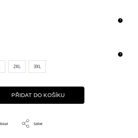
?
?
L
2XL
3XL
PŘIDAT DO KOŠÍKU
lídat
Sdílet