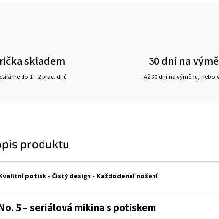
rička skladem
30 dní na vým
síláme do 1 - 2 prac. dnů
Až 30 dní na výměnu, nebo 
opis produktu
Kvalitní potisk
•
Čistý design
•
Každodenní nošení
o. 5 – seriálová mikina s potiskem