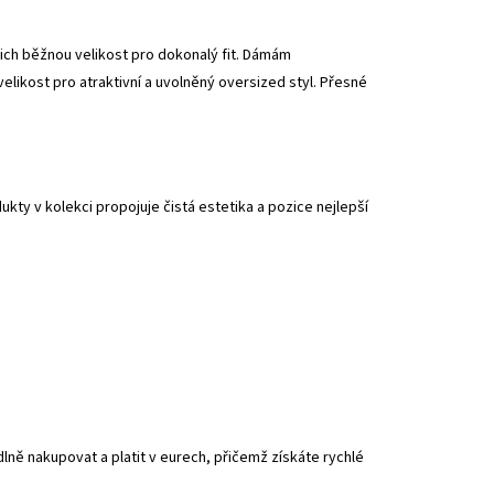
ich běžnou velikost pro dokonalý fit. Dámám
likost pro atraktivní a uvolněný oversized styl. Přesné
ukty v kolekci propojuje čistá estetika a pozice nejlepší
ě nakupovat a platit v eurech, přičemž získáte rychlé