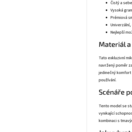
Čistý a seb
Vysoká gramá
Prémiová sm
Univerzální,
Nejlepší mo
Materiál a
Tato exkluzivní mi
navržený poměr zaj
jedinečný komfort 
používání.
Scénáře po
Tento model se sta
vynikající schopno
kombinaci s tmavým