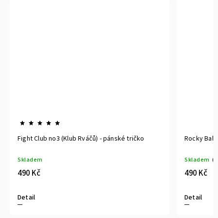
Fight Club no3 (Klub Rváčů) - pánské tričko
Rocky Balb
Skladem
Skladem
(>
490 Kč
490 Kč
Detail
Detail