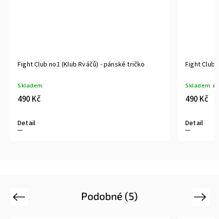
Fight Club no1 (Klub Rváčů) - pánské tričko
Fight Club 
Skladem
Skladem
(>
490 Kč
490 Kč
Detail
Detail
Podobné (5)
Previous
Next