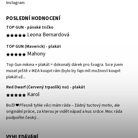
Instagram
POSLEDNÍ HODNOCENÍ
TOP GUN - pánské tričko
Leona Bernardová
TOP GUN (Maverick) - plakát
Mahony
Top Gun mikina + plakát = dokonalý dárek pro švagra. Sice jsem
musel ještě v IKEA koupit rám (bylo by fajn mít možnost koupit
plakát už...
Red Dwarf (Červený trpaslík) no1 - plakát
Karol
Boží! ❤️ Přesně tyhle věci mám ráda – žádný tuctový motiv, ale
originální práce, za kterou je vidět nápad a kus srdce. Moc ráda
podpořím český...
VYHLEDÁVÁNÍ