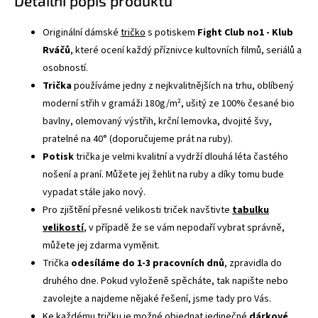
Detailní popis produktu
Originální dámské
tričko
s potiskem
Fight Club no1 - Klub
Rváčů
, které ocení každý příznivce kultovních filmů, seriálů a
osobností.
Trička
používáme jedny z nejkvalitnějších na trhu, oblíbený
moderní střih v gramáži 180g/m², ušitý ze 100% česané bio
bavlny, olemovaný výstřih, krční lemovka, dvojité švy,
pratelné na 40° (doporučujeme prát na ruby).
Potisk
trička je velmi kvalitní a vydrží dlouhá léta častého
nošení a praní. Můžete jej žehlit na ruby a díky tomu bude
vypadat stále jako nový.
Pro zjištění přesné velikosti triček navštivte
tabulku
velikostí
, v případě že se vám nepodaří vybrat správně,
můžete jej zdarma vyměnit.
Trička
odesíláme do 1-3 pracovních dnů
, zpravidla do
druhého dne. Pokud vyloženě spěcháte, tak napište nebo
zavolejte a najdeme nějaké řešení, jsme tady pro Vás.
Ke každému tričku je možné objednat jedinečné
dárkové