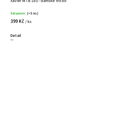
Xavier MTB 180 - dámské tričko
Skladem
(>5 ks)
399 Kč
/ ks
Detail