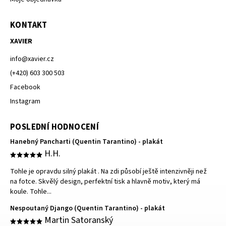
KONTAKT
XAVIER
info
@
xavier.cz
(+420) 603 300 503
Facebook
Instagram
POSLEDNÍ HODNOCENÍ
Hanebný Pancharti (Quentin Tarantino) - plakát
H.H.
Tohle je opravdu silný plakát . Na zdi působí ještě intenzivněji než
na fotce. Skvělý design, perfektní tisk a hlavně motiv, který má
koule. Tohle...
Nespoutaný Django (Quentin Tarantino) - plakát
Martin Satoranský