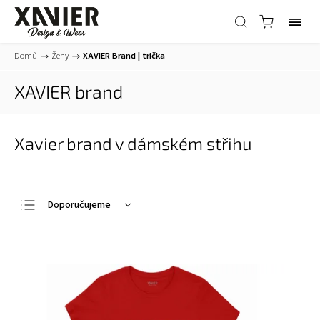
Domů
/
Ženy
/
XAVIER Brand | trička
XAVIER brand
Xavier brand v dámském střihu
Doporučujeme
Nejlevnější
Nejdražší
Nejprodávanější
Abecedně