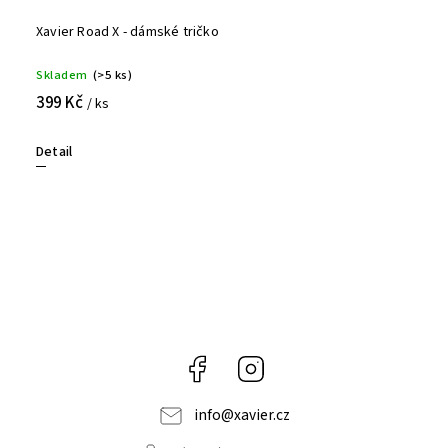
Xavier Road X - dámské tričko
Skladem
(>5 ks)
399 Kč
/ ks
Detail
Facebook
Instagram
info
@
xavier.cz