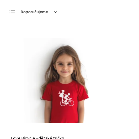
Doporučujeme
Nejlevnější
Nejdražší
Nejprodávanější
Abecedně
Love Bicycle - dětské tričko