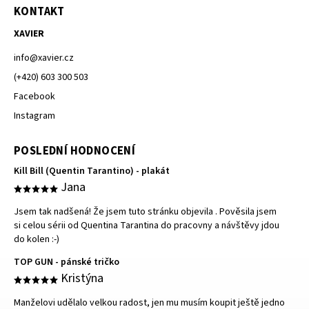
KONTAKT
XAVIER
info
@
xavier.cz
(+420) 603 300 503
Facebook
Instagram
POSLEDNÍ HODNOCENÍ
Kill Bill (Quentin Tarantino) - plakát
Jana
Jsem tak nadšená! Že jsem tuto stránku objevila . Pověsila jsem
si celou sérii od Quentina Tarantina do pracovny a návštěvy jdou
do kolen :-)
TOP GUN - pánské tričko
Kristýna
Manželovi udělalo velkou radost, jen mu musím koupit ještě jedno