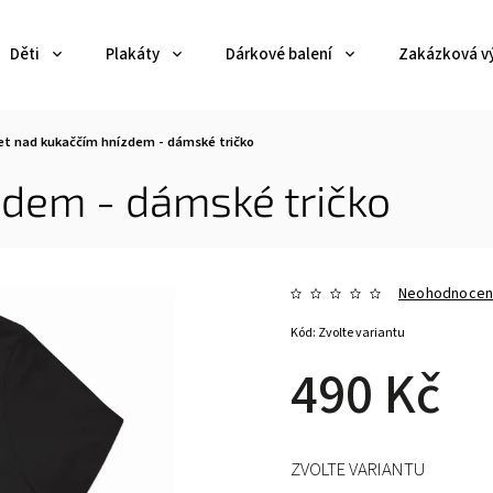
Děti
Plakáty
Dárkové balení
Zakázková v
et nad kukaččím hnízdem - dámské tričko
zdem - dámské tričko
Neohodnoce
Kód:
Zvolte variantu
490 Kč
ZVOLTE VARIANTU