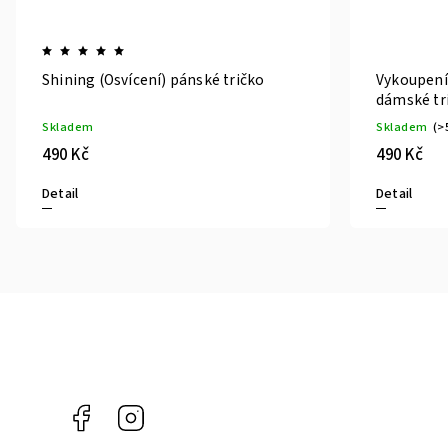
Shining (Osvícení) pánské tričko
Vykoupení
dámské tr
Skladem
Skladem
(>
490 Kč
490 Kč
Detail
Detail
Facebook
Instagram