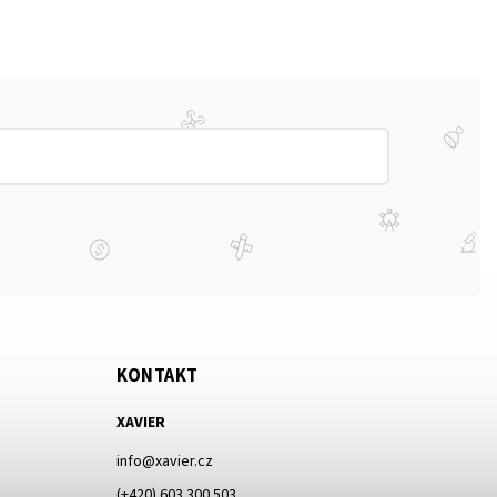
KONTAKT
XAVIER
info
@
xavier.cz
(+420) 603 300 503