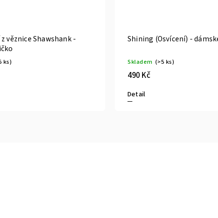
 z věznice Shawshank -
Shining (Osvícení) - dámsk
ičko
5 ks)
Skladem
(>5 ks)
490 Kč
Detail