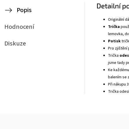
Detailní p
Popis
Originální 
Hodnocení
Trička
použí
lemovka, dvo
Potisk
tričk
Diskuze
Pro zjištění
Trička
odes
jsme tady p
Ke každému 
balením se z
Při nákupu 3
Trička odes