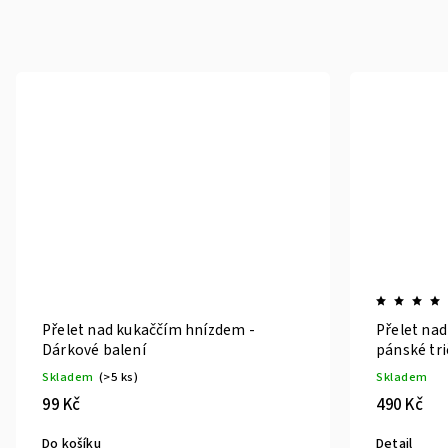
Přelet nad kukaččím hnízdem -
Přelet na
Dárkové balení
pánské tr
Skladem
(>5 ks)
Skladem
99 Kč
490 Kč
Do košíku
Detail