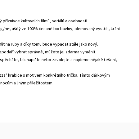
ý příznivce kultovních filmů, seriálů a osobností.
0g/m², ušitý ze 100% česané bio bavlny, olemovaný výstřih, krční
ehlit na ruby a díky tomu bude vypadat stále jako nový.
nepodaří vybrat správně, můžete jej zdarma vyměnit.
 spěcháte, tak napište nebo zavolejte a najdeme nějaké řešení,
zza" krabice s motivem konkrétního trička. Tímto dárkovým
vánocům a jiným příležitostem.