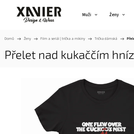
Muži
Ženy
Domů
/
Ženy
/
Film a seriál | trička a mikiny
/
Trička dámská
/
Přel
Přelet nad kukaččím hní