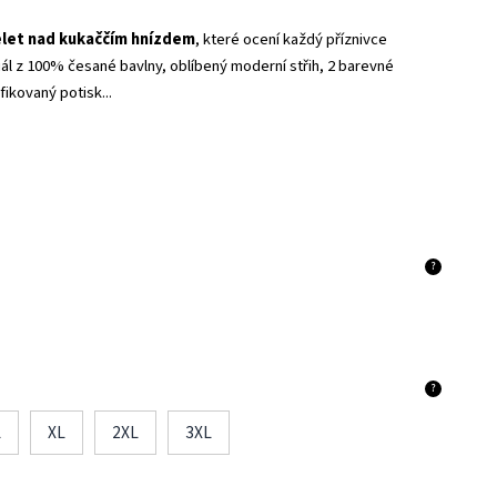
elet nad kukaččím hnízdem
, které ocení každý příznivce
riál z 100% česané bavlny, oblíbený moderní střih, 2 barevné
ifikovaný potisk...
?
?
L
XL
2XL
3XL