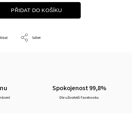
PŘIDAT DO KOŠÍKU
lídat
Sdílet
ěnu
Spokojenost 99,8%
vrácení
Dle uživatelů Facebooku