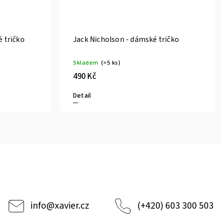
é tričko
Jack Nicholson - dámské tričko
Skladem
(>5 ks)
490 Kč
Detail
info
@
xavier.cz
(+420) 603 300 503