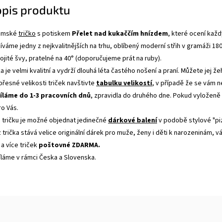
opis produktu
dámské
tričko
s potiskem
Přelet nad kukaččím hnízdem
, které ocení každ
váme jedny z nejkvalitnějších na trhu, oblíbený moderní střih v gramáži 18
jité švy, pratelné na 40° (doporučujeme prát na ruby).
a je velmi kvalitní a vydrží dlouhá léta častého nošení a praní. Můžete jej ž
 přesné velikosti triček navštivte
tabulku velikostí
, v případě že se vám 
íláme do 1-3 pracovních dnů
, zpravidla do druhého dne. Pokud vyloženě
ro Vás.
tričku je možné objednat jedinečné
dárkové balení
v podobě stylové "pi
 trička stává velice originální dárek pro muže, ženy i děti k narozeninám, 
 a více triček
poštovné ZDARMA.
íláme v rámci Česka a Slovenska.