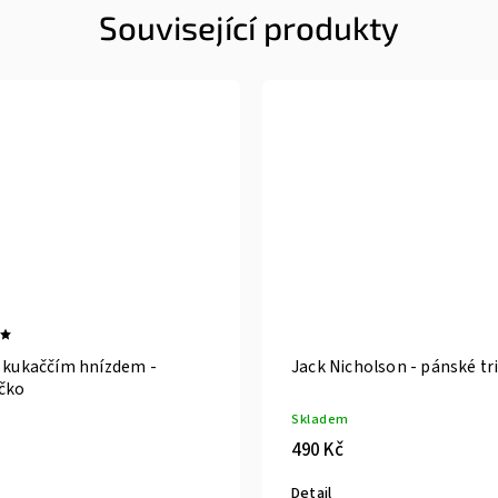
Související produkty
d kukaččím hnízdem -
Jack Nicholson - pánské tr
ičko
Skladem
490 Kč
Detail