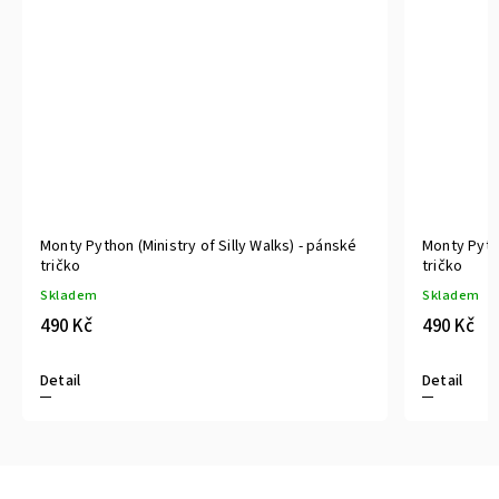
Monty Python (Ministry of Silly Walks 2) - pánské
Monty Pyth
tričko
Skladem
(
Skladem
490 Kč
490 Kč
Detail
Detail