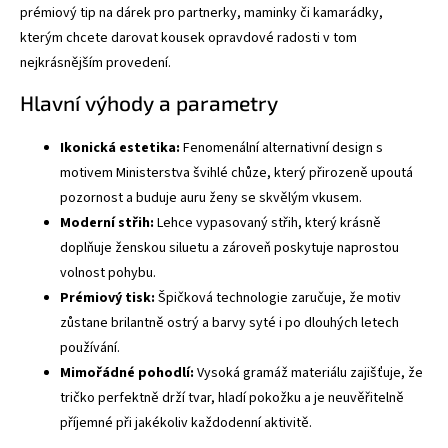
prémiový tip na dárek pro partnerky, maminky či kamarádky,
kterým chcete darovat kousek opravdové radosti v tom
nejkrásnějším provedení.
Hlavní výhody a parametry
Ikonická estetika:
Fenomenální alternativní design s
motivem Ministerstva švihlé chůze, který přirozeně upoutá
pozornost a buduje auru ženy se skvělým vkusem.
Moderní střih:
Lehce vypasovaný střih, který krásně
doplňuje ženskou siluetu a zároveň poskytuje naprostou
volnost pohybu.
Prémiový tisk:
Špičková technologie zaručuje, že motiv
zůstane brilantně ostrý a barvy syté i po dlouhých letech
používání.
Mimořádné pohodlí:
Vysoká gramáž materiálu zajišťuje, že
tričko perfektně drží tvar, hladí pokožku a je neuvěřitelně
příjemné při jakékoliv každodenní aktivitě.