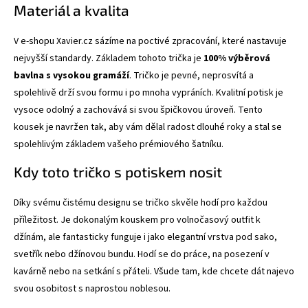
Materiál a kvalita
V e-shopu Xavier.cz sázíme na poctivé zpracování, které nastavuje
nejvyšší standardy. Základem tohoto trička je
100% výběrová
bavlna s vysokou gramáží
. Tričko je pevné, neprosvítá a
spolehlivě drží svou formu i po mnoha vypráních. Kvalitní potisk je
vysoce odolný a zachovává si svou špičkovou úroveň. Tento
kousek je navržen tak, aby vám dělal radost dlouhé roky a stal se
spolehlivým základem vašeho prémiového šatníku.
Kdy toto tričko s potiskem nosit
Díky svému čistému designu se tričko skvěle hodí pro každou
příležitost. Je dokonalým kouskem pro volnočasový outfit k
džínám, ale fantasticky funguje i jako elegantní vrstva pod sako,
svetřík nebo džínovou bundu. Hodí se do práce, na posezení v
kavárně nebo na setkání s přáteli. Všude tam, kde chcete dát najevo
svou osobitost s naprostou noblesou.