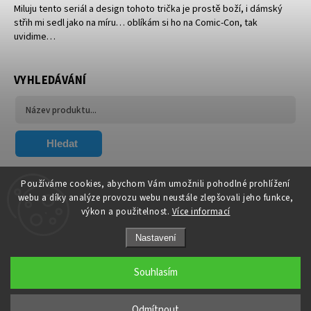
Miluju tento seriál a design tohoto trička je prostě boží, i dámský
střih mi sedl jako na míru… oblíkám si ho na Comic-Con, tak
uvidime…
VYHLEDÁVÁNÍ
Hledat
FACEBOOK
Používáme cookies, abychom Vám umožnili pohodlné prohlížení
webu a díky analýze provozu webu neustále zlepšovali jeho funkce,
výkon a použitelnost.
Více informací
Nastavení
Souhlasím
Copyright 2026
Xavier.cz
. Všechna práva vyhrazena.
Upravit nastavení cookies
Odmítnout