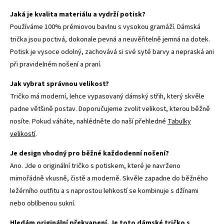
Jaká je kvalita materiálu a vydrží potisk?
Používáme 100% prémiovou bavlnu s vysokou gramáží. Dámská
trička jsou poctivá, dokonale pevná a neuvěřitelně jemná na dotek.
Potisk je vysoce odolný, zachovává si své syté barvy a nepraská ani
při pravidelném nošení a praní.
Jak vybrat správnou velikost?
Tričko má moderní, lehce vypasovaný dámský střih, který skvěle
padne většině postav. Doporučujeme zvolit velikost, kterou běžně
nosíte. Pokud váháte, nahlédněte do naší přehledné
Tabulky
velikostí
.
Je design vhodný pro běžné každodenní nošení?
Ano. Jde o originální tričko s potiskem, které je navrženo
mimořádně vkusně, čistě a moderně. Skvěle zapadne do běžného
ležérního outfitu a s naprostou lehkostí se kombinuje s džínami
nebo oblíbenou sukní.
Hledám originální překvapení. Je toto dámské tričko s