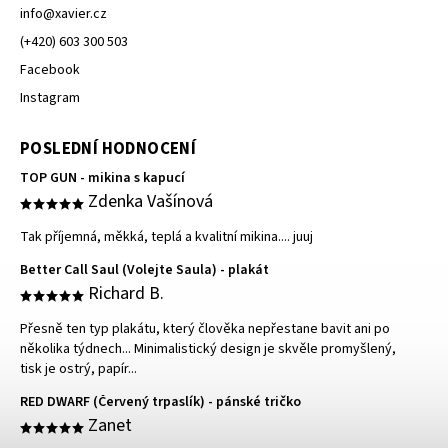
info
@
xavier.cz
(+420) 603 300 503
Facebook
Instagram
POSLEDNÍ HODNOCENÍ
TOP GUN - mikina s kapucí
Zdenka Vašínová
Tak příjemná, měkká, teplá a kvalitní mikina.... juuj
Better Call Saul (Volejte Saula) - plakát
Richard B.
Přesně ten typ plakátu, který člověka nepřestane bavit ani po
několika týdnech... Minimalistický design je skvěle promyšlený,
tisk je ostrý, papír...
RED DWARF (Červený trpaslík) - pánské tričko
Zanet