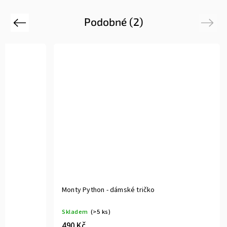
Podobné (2)
Previous
Next
Black Books - pánské tričko
Monty Pytho
Skladem
(>5 ks)
Skladem
(>
490 Kč
490 Kč