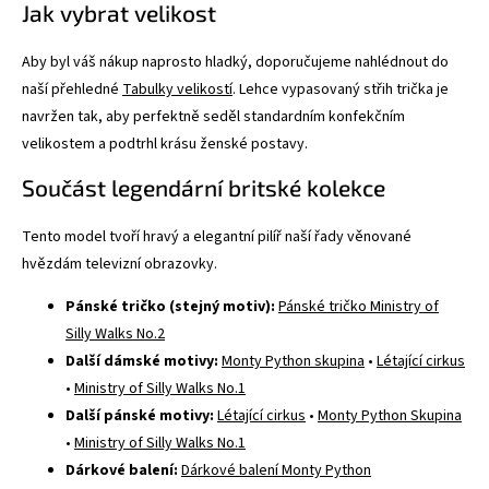
Jak vybrat velikost
Aby byl váš nákup naprosto hladký, doporučujeme nahlédnout do
naší přehledné
Tabulky velikostí
. Lehce vypasovaný střih trička je
navržen tak, aby perfektně seděl standardním konfekčním
velikostem a podtrhl krásu ženské postavy.
Součást legendární britské kolekce
Tento model tvoří hravý a elegantní pilíř naší řady věnované
hvězdám televizní obrazovky.
Pánské tričko (stejný motiv):
Pánské tričko Ministry of
Silly Walks No.2
Další dámské motivy:
Monty Python skupina
•
Létající cirkus
•
Ministry of Silly Walks No.1
Další pánské motivy:
Létající cirkus
•
Monty Python Skupina
•
Ministry of Silly Walks No.1
Dárkové balení:
Dárkové balení Monty Python