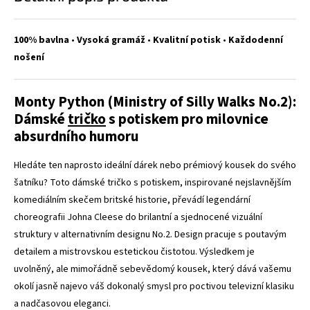
100% bavlna
•
Vysoká gramáž
•
Kvalitní potisk
•
Každodenní
nošení
Monty Python (Ministry of Silly Walks No.2):
Dámské
tričko
s potiskem pro milovnice
absurdního humoru
Hledáte ten naprosto ideální dárek nebo prémiový kousek do svého
šatníku? Toto dámské tričko s potiskem, inspirované nejslavnějším
komediálním skečem britské historie, převádí legendární
choreografii Johna Cleese do brilantní a sjednocené vizuální
struktury v alternativním designu No.2. Design pracuje s poutavým
detailem a mistrovskou estetickou čistotou. Výsledkem je
uvolněný, ale mimořádně sebevědomý kousek, který dává vašemu
okolí jasně najevo váš dokonalý smysl pro poctivou televizní klasiku
a nadčasovou eleganci.