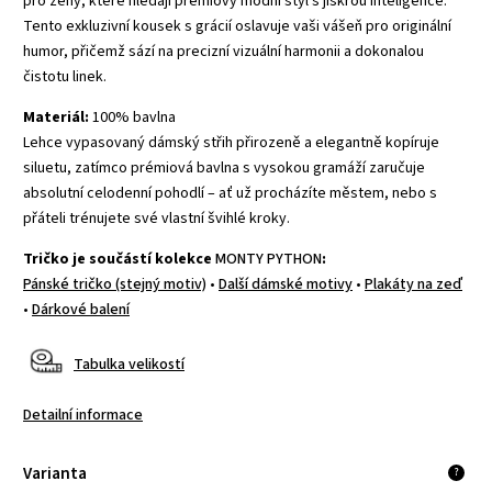
pro ženy, které hledají prémiový módní styl s jiskrou inteligence.
Tento exkluzivní kousek s grácií oslavuje vaši vášeň pro originální
humor, přičemž sází na precizní vizuální harmonii a dokonalou
čistotu linek.
Materiál:
100% bavlna
Lehce vypasovaný dámský střih přirozeně a elegantně kopíruje
siluetu, zatímco prémiová bavlna s vysokou gramáží zaručuje
absolutní celodenní pohodlí – ať už procházíte městem, nebo s
přáteli trénujete své vlastní švihlé kroky.
Tričko je součástí kolekce
MONTY PYTHON
:
Pánské tričko (stejný motiv)
•
Další dámské motivy
•
Plakáty na zeď
•
Dárkové balení
Tabulka velikostí
Detailní informace
Varianta
?