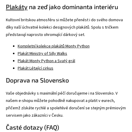
Plakáty
na zeď jako dominanta interiéru
Kultovní britskou atmosféru si můžete přenést i do svého domova
díky naší úchvatné kolekci designových plakátů. Spolu s tričkem
představují naprosto ohromující dárkový set.
Kompletní kolekce plakátů Monty Python
Plakát Ministry of Silly Walks
Plakát Monty Python a Svatý grál
Plakát Létající cirkus
Doprava na Slovensko
Vaše objednávky s maximální péčí doručujeme i na Slovensko. V
našem e-shopu můžete pohodlně nakupovat a platit v eurech,
přičemž získáte rychlé a spolehlivé doručení se stejným prémiovým
servisem jako zákazníci v Česku.
Časté dotazy (FAQ)