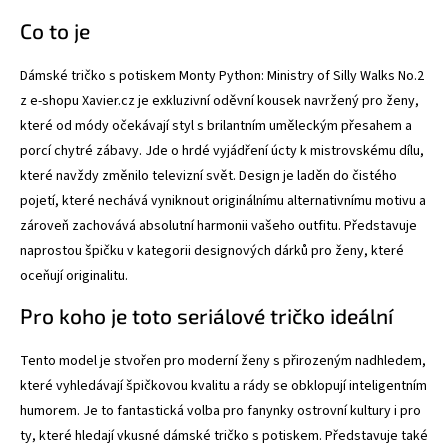
Co to je
Dámské tričko s potiskem Monty Python: Ministry of Silly Walks No.2
z e-shopu Xavier.cz je exkluzivní oděvní kousek navržený pro ženy,
které od módy očekávají styl s brilantním uměleckým přesahem a
porcí chytré zábavy. Jde o hrdé vyjádření úcty k mistrovskému dílu,
které navždy změnilo televizní svět. Design je laděn do čistého
pojetí, které nechává vyniknout originálnímu alternativnímu motivu a
zároveň zachovává absolutní harmonii vašeho outfitu. Představuje
naprostou špičku v kategorii designových dárků pro ženy, které
oceňují originalitu.
Pro koho je toto seriálové tričko ideální
Tento model je stvořen pro moderní ženy s přirozeným nadhledem,
které vyhledávají špičkovou kvalitu a rády se obklopují inteligentním
humorem. Je to fantastická volba pro fanynky ostrovní kultury i pro
ty, které hledají vkusné dámské tričko s potiskem. Představuje také