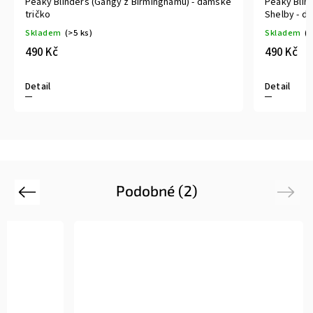
Peaky Blinders (Gangy z Birminghamu) - dámské
Peaky Blin
tričko
Shelby - d
Skladem
(>5 ks)
Skladem
(>
490 Kč
490 Kč
Detail
Detail
Podobné (2)
Previous
Next