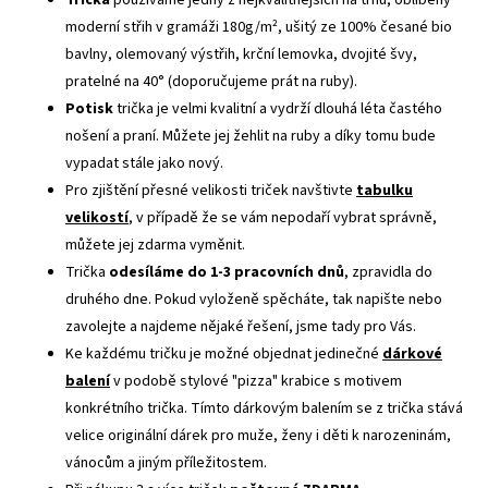
Trička
používáme jedny z nejkvalitnějších na trhu, oblíbený
moderní střih v gramáži 180g/m², ušitý ze 100% česané bio
bavlny, olemovaný výstřih, krční lemovka, dvojité švy,
pratelné na 40° (doporučujeme prát na ruby).
Potisk
trička je velmi kvalitní a vydrží dlouhá léta častého
nošení a praní. Můžete jej žehlit na ruby a díky tomu bude
vypadat stále jako nový.
Pro zjištění přesné velikosti triček navštivte
tabulku
velikostí
, v případě že se vám nepodaří vybrat správně,
můžete jej zdarma vyměnit.
Trička
odesíláme do 1-3 pracovních dnů
, zpravidla do
druhého dne. Pokud vyloženě spěcháte, tak napište nebo
zavolejte a najdeme nějaké řešení, jsme tady pro Vás.
Ke každému tričku je možné objednat jedinečné
dárkové
balení
v podobě stylové "pizza" krabice s motivem
konkrétního trička. Tímto dárkovým balením se z trička stává
velice originální dárek pro muže, ženy i děti k narozeninám,
vánocům a jiným příležitostem.