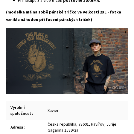
Při nákupu 3 a více triček
poštovné ZDARMA.
(modelka má na sobě pánské tričko ve velkosti 2XL - fotka
vznikla náhodou při focení pánských triček)
Výrobní
Xavier
společnost
:
Česká republika, 73601, Havířov, Jurije
Adresa
:
Gagarina 1589/2a