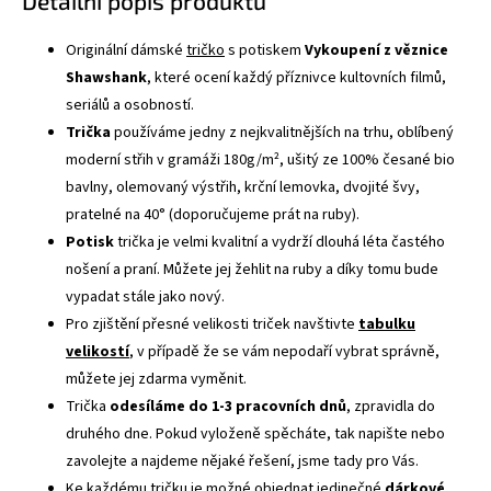
Detailní popis produktu
Originální dámské
tričko
s potiskem
Vykoupení z věznice
Shawshank
, které ocení každý příznivce kultovních filmů,
seriálů a osobností.
Trička
používáme jedny z nejkvalitnějších na trhu, oblíbený
moderní střih v gramáži 180g/m², ušitý ze 100% česané bio
bavlny, olemovaný výstřih, krční lemovka, dvojité švy,
pratelné na 40° (doporučujeme prát na ruby).
Potisk
trička je velmi kvalitní a vydrží dlouhá léta častého
nošení a praní. Můžete jej žehlit na ruby a díky tomu bude
vypadat stále jako nový.
Pro zjištění přesné velikosti triček navštivte
tabulku
velikostí
, v případě že se vám nepodaří vybrat správně,
můžete jej zdarma vyměnit.
Trička
odesíláme do 1-3 pracovních dnů
, zpravidla do
druhého dne. Pokud vyloženě spěcháte, tak napište nebo
zavolejte a najdeme nějaké řešení, jsme tady pro Vás.
Ke každému tričku je možné objednat jedinečné
dárkové