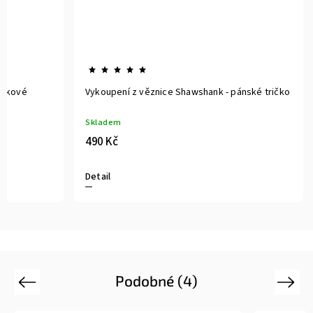
í z věznice Shawshank - Dárkové
Vykoupení z věznice Shaws
Skladem
(>5 ks)
490 Kč
u
Detail
Podobné (4)
Previous
Next