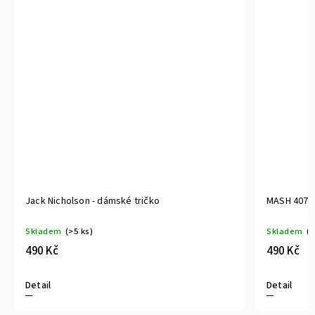
ámské tričko
MASH 4077 no1 - dámské tričko
Skladem
(>5 ks)
490 Kč
Detail