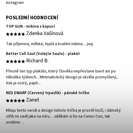
Instagram
POSLEDNÍ HODNOCENÍ
TOP GUN - mikina s kapucí
Zdenka Vašínová
Tak příjemná, měkká, teplá a kvalitní mikina.... juuj
Better Call Saul (Volejte Saula) - plakát
Richard B.
Přesně ten typ plakátu, který člověka nepřestane bavit ani po
několika týdnech... Minimalistický design je skvěle promyšlený,
tisk je ostrý, papír...
RED DWARF (Červený trpaslík) - pánské tričko
Zanet
Miluju tento seriál a design tohoto trička je prostě boží, i dámský
střih mi sedl jako na míru… oblíkám si ho na Comic-Con, tak
uvidime…