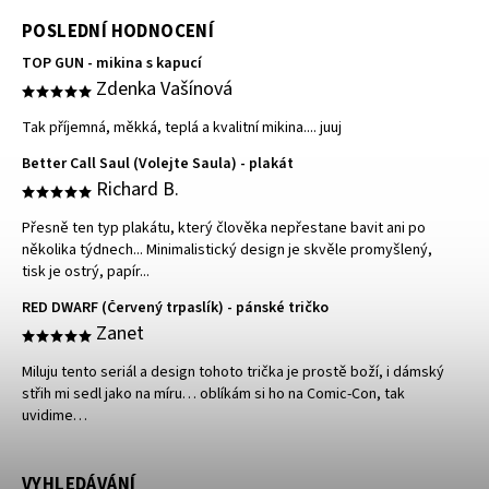
POSLEDNÍ HODNOCENÍ
TOP GUN - mikina s kapucí
Zdenka Vašínová
Tak příjemná, měkká, teplá a kvalitní mikina.... juuj
Better Call Saul (Volejte Saula) - plakát
Richard B.
Přesně ten typ plakátu, který člověka nepřestane bavit ani po
několika týdnech... Minimalistický design je skvěle promyšlený,
tisk je ostrý, papír...
RED DWARF (Červený trpaslík) - pánské tričko
Zanet
Miluju tento seriál a design tohoto trička je prostě boží, i dámský
střih mi sedl jako na míru… oblíkám si ho na Comic-Con, tak
uvidime…
VYHLEDÁVÁNÍ