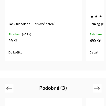
Jack Nicholson - Dárkové balení
Shining (Os
Skladem
(>5 ks)
Skladem
99 Kč
490 Kč
Do košíku
Detail
Podobné (3)
Previous
Next