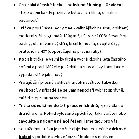
Originální dámské
tričko
s potiskem
Shining - Osvícení
,
které ocení každý příznivce kultovních filmů, seriálů a
osobností.
Trička
používáme jedny z nejkvalitnějších na trhu, oblíbený
moderní střih v gramáži 180g/m², ušitý ze 100% česané bio
bavlny, olemovaný výstřih, krční lemovka, dvojité švy,
pratelné na 40° (doporučujeme prát na ruby).
Potisk
trička je velmi kvalitní a vydrží dlouhá léta častého
nošení a praní. Můžete jej žehlit na ruby a díky tomu bude
vypadat stále jako nový.
Pro zjištění přesné velikosti triček navštivte
tabulku
velikostí
, v případě že se vám nepodaří vybrat správně,
můžete jej zdarma vyměnit.
Trička
odesíláme do 1-3 pracovních dnů
, zpravidla do
druhého dne. Pokud vyloženě spěcháte, tak napište nebo
zavolejte a najdeme nějaké řešení, jsme tady pro Vás.
Ke každému tričku je možné objednat jedinečné
dárkové
balení
v podobě stylové "pizza" krabice s motivem