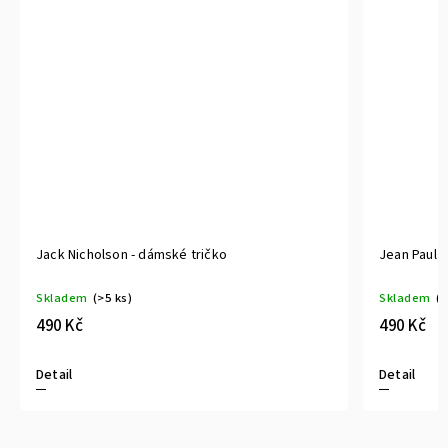
Jack Nicholson - dámské tričko
Jean Paul 
Skladem
(>5 ks)
Skladem
(>
490 Kč
490 Kč
Detail
Detail