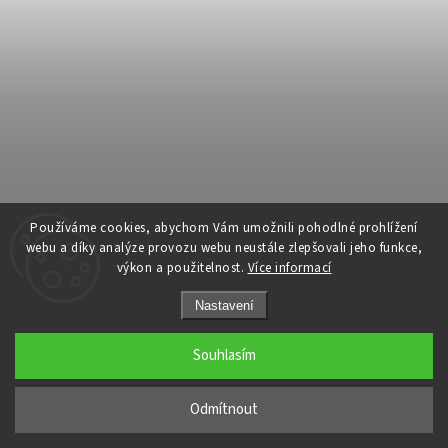
Používáme cookies, abychom Vám umožnili pohodlné prohlížení
webu a díky analýze provozu webu neustále zlepšovali jeho funkce,
výkon a použitelnost.
Více informací
INFORMACE PRO VÁS
Nastavení
10 nejčastějších otázek
Reklamace / Vrácení / Výměna
Souhlasím
Obchodní podmínky
Podmínky ochrany osobních údajů (GDPR)
Odmítnout
Tabulka velikostí