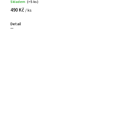
Skladem
(>5 ks)
490 Kč
/ ks
Detail