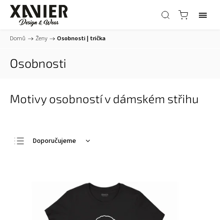
Domů
/
Ženy
/
Osobnosti | trička
Osobnosti
Motivy osobností v dámském střihu
Doporučujeme
Nejlevnější
Nejdražší
Nejprodávanější
Abecedně