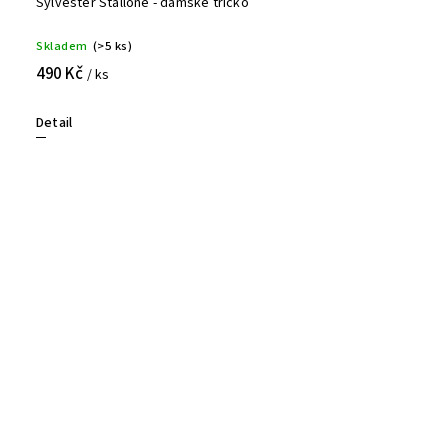
Sylvester Stallone - dámské tričko
Skladem
(>5 ks)
490 Kč
/ ks
Detail