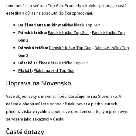
fenomenálním světem Top Gun. Produkty v kolekci propojuje čistá
estetika a důraz na absolutní špičku zpracování.
Další varianta mikiny:
Mikina klasik Top Gun
Pánská trička:
Pánské tričko Top Gun
•
Pánské tričko Top
Gun 2
Dámská trička:
Dámské tričko Top Gun
•
Dámské tričko Top
Gun 2
Dětské tričko:
Dětské tričko Top Gun
Plakát
:
Plakát na zeď Top Gun
Doprava na Slovensko
Vaše objednávky s maximální péčí doručujeme i na Slovensko. V
našem e-shopu můžete pohodlně nakupovat a platit v eurech,
přičemž získáte rychlé a spolehlivé doručení se stejným prémiovým
servisem jako zákazníci v Česku.
Časté dotazy