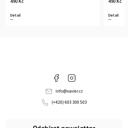
490 Kč
Detail
Facebook
Instagram
info
@
xavier.cz
(+420) 603 300 503
Odebírat newsletter