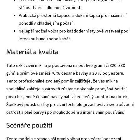
stálost tvaru a dlouhou životnost.
Praktická prostorná kapuce a klokaní kapsa pro maximální
pohodlí v chladnějším počasí.
Nejlepší možná volba pro každodenní stylové vrstvení pod
leteckou bundu nebo kabát.
Materiál a kvalita
Tato exkluzivní mikina je postavena na poctivé gramáži 320–330
g/m² a prémiové směsi 70 % česané bavlny a 30 % polyesteru.
Tento profesionálně zvolený poměr zajišťuje, že vás mikina
spolehlivě zahřeje a zároveň zůstane dokonale prodyšná. Vnitřní
povrch z jemné česané bavlny nabízí jedinečný komfort na dotek.
Špičkový potisk si díky precizní technologii zachovává svou původní
ostrost a plné barvy i po dlouhodobém a intenzivním používání.
Scénáře použití
Tento model se stane vaší první volbou pro večerní posezení,