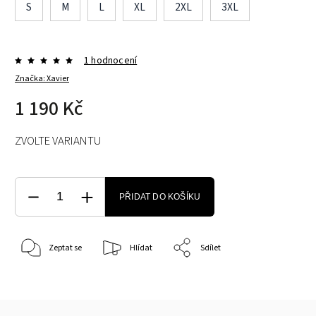
S
M
L
XL
2XL
3XL
1 hodnocení
Značka:
Xavier
1 190 Kč
ZVOLTE VARIANTU
PŘIDAT DO KOŠÍKU
Zeptat se
Hlídat
Sdílet