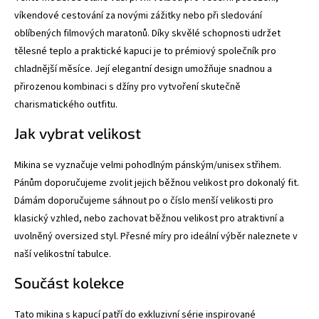
víkendové cestování za novými zážitky nebo při sledování
oblíbených filmových maratonů. Díky skvělé schopnosti udržet
tělesné teplo a praktické kapuci je to prémiový společník pro
chladnější měsíce. Její elegantní design umožňuje snadnou a
přirozenou kombinaci s džíny pro vytvoření skutečně
charismatického outfitu.
Jak vybrat velikost
Mikina se vyznačuje velmi pohodlným pánským/unisex střihem.
Pánům doporučujeme zvolit jejich běžnou velikost pro dokonalý fit.
Dámám doporučujeme sáhnout po o číslo menší velikosti pro
klasický vzhled, nebo zachovat běžnou velikost pro atraktivní a
uvolněný oversized styl. Přesné míry pro ideální výběr naleznete v
naší velikostní tabulce.
Součást kolekce
Tato mikina s kapucí patří do exkluzivní série inspirované