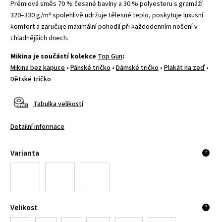
Prémiová směs 70 % česané bavlny a 30 % polyesteru s gramáží
320–330 g/m² spolehlivě udržuje tělesné teplo, poskytuje luxusní
komfort a zaručuje maximální pohodlí při každodenním nošení v
chladnějších dnech.
Mikina je součástí kolekce
Top Gun
:
Mikina bez kapuce
•
Pánské tričko
•
Dámské tričko
•
Plakát na zeď
•
Dětské tričko
Tabulka velikostí
Detailní informace
Varianta
?
Velikost
?