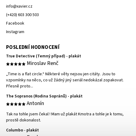
info
@
xavier.cz
(+420) 603 300 503
Facebook
Instagram
POSLEDNÍ HODNOCENÍ
True Detective (Temný případ) - plakát
Miroslav Renč
„Time is a flat circle.“ Některé věty nejsou jen citáty. Jsou to
vzpomínky na něco, co už žádný jiný seriál nedokázal zopakovat.
Přesně proto...
The Sopranos (Rodina Sopránů) - plakát
Antonín
Tak na tohle jsem čekal ! Mam už plakát Kmotra a tohle je k tomu,
prostě dokonalost.
Columbo - plakát