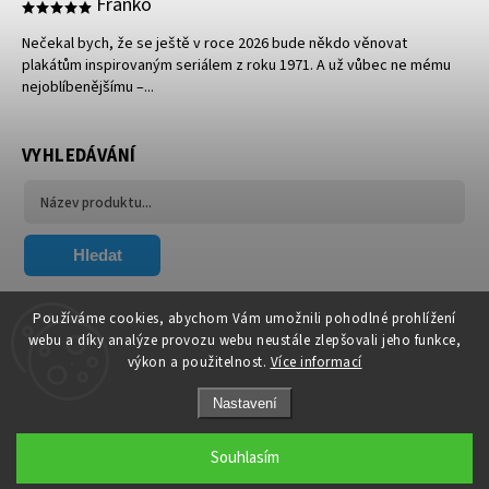
Franko
Nečekal bych, že se ještě v roce 2026 bude někdo věnovat
plakátům inspirovaným seriálem z roku 1971. A už vůbec ne mému
nejoblíbenějšímu –...
VYHLEDÁVÁNÍ
Hledat
FACEBOOK
Používáme cookies, abychom Vám umožnili pohodlné prohlížení
webu a díky analýze provozu webu neustále zlepšovali jeho funkce,
výkon a použitelnost.
Více informací
Nastavení
Souhlasím
Copyright 2026
Xavier.cz
. Všechna práva vyhrazena.