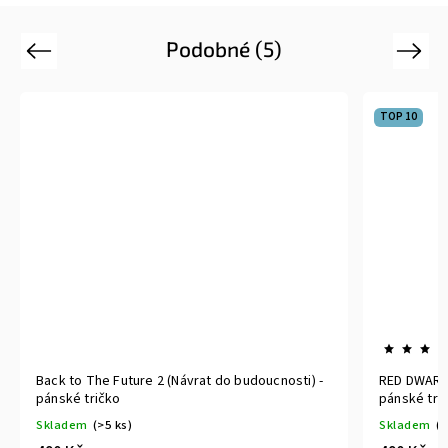
Podobné (5)
Previous
Next
TOP 10
ture 2 (Návrat do budoucnosti) -
RED DWARF ESO Rimmer (Červený
pánské tričko
)
Skladem
(>5 ks)