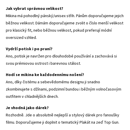
Jak vybrat správnou velikost?
Mikina má pohodlný pánský/unisex střih. Pánům doporučujeme jejich
běžnou velikost. Dámám doporučujeme zvolit o číslo menší velikost
pro klasický fit, nebo běžnou velikost, pokud preferují módní
oversized vzhled.
Vydrží potisk i po praní?
Ano, potisk je navržen pro dlouhodobé používání a zachovává si
svou prémiovou ostrost i barevnou stálost.
Hodí se mikina ke každodennímu nošení?
Ano, díky čistému a sebevědomému designu ji snadno
zkombinujete s džínami, podzimní bundou i běžným volnočasovým
outfitem v chladnějších dnech.
Je vhodná jako dárek?
Rozhodně. Jde o absolutně nejlepší a stylový dárek pro fanoušky
filmu. Doporučujeme ji doplnit o tematický
Plakát na zeď Top Gun
.