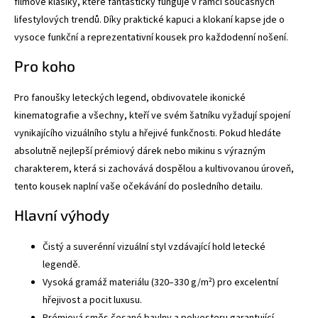
filmové klasiky, které fantasticky funguje v rámci současných
lifestylových trendů. Díky praktické kapuci a klokaní kapse jde o
vysoce funkční a reprezentativní kousek pro každodenní nošení.
Pro koho
Pro fanoušky leteckých legend, obdivovatele ikonické
kinematografie a všechny, kteří ve svém šatníku vyžadují spojení
vynikajícího vizuálního stylu a hřejivé funkčnosti. Pokud hledáte
absolutně nejlepší prémiový dárek nebo mikinu s výrazným
charakterem, která si zachovává dospělou a kultivovanou úroveň,
tento kousek naplní vaše očekávání do posledního detailu.
Hlavní výhody
Čistý a suverénní vizuální styl vzdávající hold letecké
legendě.
Vysoká gramáž materiálu (320–330 g/m²) pro excelentní
hřejivost a pocit luxusu.
Prémiová směs česané bavlny a polyesteru garantující