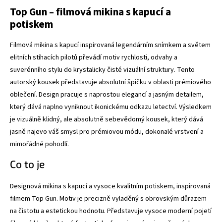
Top Gun – filmová mikina s kapucí a
potiskem
Filmová mikina s kapucí inspirovaná legendárním snímkem a světem
elitních stíhacích pilotů převádí motiv rychlosti, odvahy a
suverénního stylu do krystalicky čisté vizuální struktury. Tento
autorský kousek představuje absolutní špičku v oblasti prémiového
oblečení. Design pracuje s naprostou elegancí a jasným detailem,
který dává naplno vyniknout ikonickému odkazu letectví. Výsledkem
je vizuálně klidný, ale absolutně sebevědomý kousek, který dává
jasně najevo váš smysl pro prémiovou módu, dokonalé vrstvení a
mimořádné pohodlí.
Co to je
Designová mikina s kapucí a vysoce kvalitním potiskem, inspirovaná
filmem Top Gun. Motiv je precizně vyladěný s obrovským důrazem
na čistotu a estetickou hodnotu. Představuje vysoce moderní pojetí