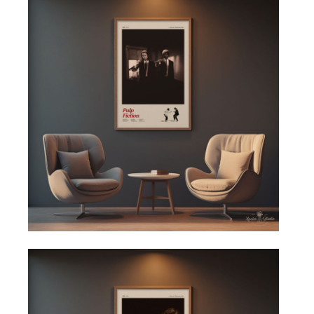
Právě tento rozměr je velmi často používán v rámech
dostupných v obchodech jako IKEA.
Velký plakát 61x91 cm
Formát
61x91 cm
je velký plakát, který funguje jako
dominantní obraz v interiéru.
Ideální použití:
velká stěna v obývacím pokoji
domácí kino
moderní loft
designová kancelář
🎨 Jak vybrat styl plakátu