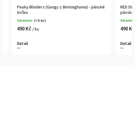
Peaky Blinders (Gangy z Birminghamu) - pánské
RED DWARF 
tričko
pánské tri
Skladem
(>5 ks)
Skladem
(>
490 Kč
490 Kč
/ ks
/ k
Detail
Detail