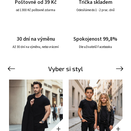
Poštovné od 39 Kč
Trička skladem
od 1300 Kč poštovné zdarma
Odesíláme do 1 - 2 prac. dnů
30 dní na výměnu
Spokojenost 99,8%
Až 30 dní na výměnu, nebo vrácení
Dle uživatelů Facebooku
Vyber si styl
Previous
Next