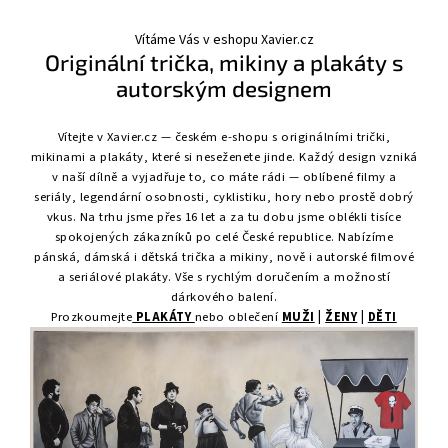
Vítáme Vás v eshopu Xavier.cz
Originální trička, mikiny a plakáty s
autorským designem
Vítejte v Xavier.cz — českém e-shopu s originálními trički,
mikinami a plakáty, které si neseženete jinde. Každý design vzniká
v naší dílně a vyjadřuje to, co máte rádi — oblíbené filmy a
seriály, legendární osobnosti, cyklistiku, hory nebo prostě dobrý
vkus. Na trhu jsme přes 16 let a za tu dobu jsme oblékli tisíce
spokojených zákazníků po celé České republice. Nabízíme
pánská, dámská i dětská trička a mikiny, nově i autorské filmové
a seriálové plakáty. Vše s rychlým doručením a možností
dárkového balení.
Prozkoumejte
PLAKÁTY
nebo oblečení
MUŽI
|
ŽENY
|
DĚTI