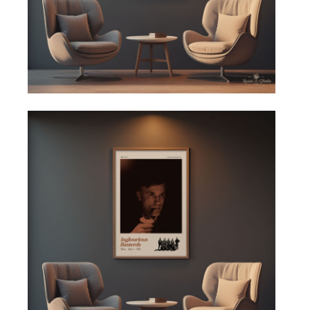
Galerijní stěna dodá interiéru osobitý styl a umožní
kombinovat více motivů.
🖤 Xavier – plakáty pro ty,
kteří cítí víc než jen obraz
Xavier je česká značka, která vytváří minimalistické designové
plakáty inspirované filmem, seriály a kulturou.
Plakáty jsou navrženy tak, aby fungovaly jako moderní obraz
na zeď a zároveň jako připomínka ikonických filmových
momentů.
Naše plakáty nejsou pro každého.
Jsou pro ty, kteří cítí víc než jen obraz.
Tvá stěna. Tvůj příběh.