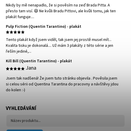
Nikdy by mě nenapadlo, že si pověsím na zeď Brada Pitta. A
přesto tam visí. 😄 Ne kvůli Bradu Pittovi, ale kvůli tomu, jak ten
plakát funguje....
Pulp Fiction (Quentin Tarantino) - plakát
Tento plakát když jsem viděl, tak jsem jej prostě musel mít...
Kvalita tisku je dokonalá.... Už mám 3 plakáty z této série a jen
řeším jediné,...
Kill Bill (Quentin Tarantino) - plakát
Jana
Jsem tak nadšená! Že jsem tuto stránku objevila . Pověsila jsem
si celou sérii od Quentina Tarantina do pracovny a návštěvy jdou
do kolen :-)
VYHLEDÁVÁNÍ