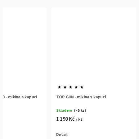
TOP GUN - mikina s kapucí
Peaky Blin
klasik
Skladem
(>5 ks)
Skladem
(>
1 190 Kč
1 090 Kč
/ ks
/
Detail
Detail