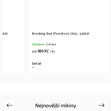
Breaking Bad (Perníkový táta) - plakát
Kill Bill (Q
Skladem
(>5 ks)
Skladem
(>
490 Kč
490 K
od
/ ks
od
Detail
Detail
Nejnovější mikiny
Previous
Next