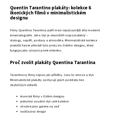
Jak vybrat plakát do rámu IKEA
Rámy z IKEA patří mezi nejčastější řešení pro dekoraci stěn v
moderních bytech. Jsou cenově dostupné, jednoduché a
dostupné v mnoha velikostech.
Pokud hledáte plakát do rámu IKEA, důležité je zvolit správný
rozměr plakátu. Standardní velikosti totiž umožňují snadné
zarámování bez nutnosti úprav.
Designové plakáty Xavier jsou navrženy právě v těchto
standardních formátech, takže je můžete jednoduše vložit do
běžných rámů a vytvořit stylový obraz na zeď.
Nejoblíbenější velikosti
plakátů do rámů IKEA
Plakát 30x40 cm