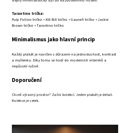
Je vhodný například:
do pracovny
do ložnice
jako doplněk větší galerijní stěny
Plakát 50x70 cm – nejoblíbenější rozměr
Velikost
50x70 cm
patří mezi nejpopulárnější formáty plakátů
do obývacího pokoje.
Plakát této velikosti skvěle funguje například:
nad pohovkou
nad komodou
nad pracovním stolem