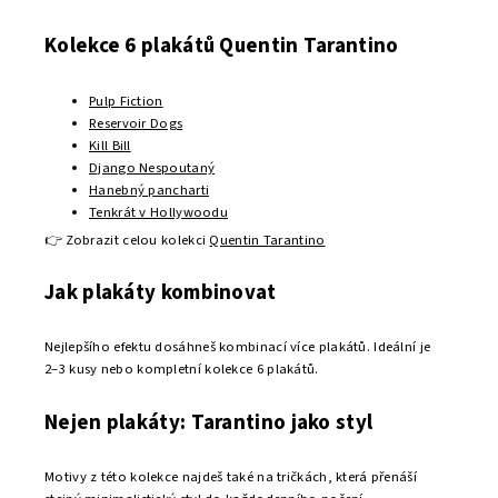
Velikost
30x40 cm
patří mezi nejpoužívanější formáty pro
menší stěny nebo galerijní kompozice.
Tento rozměr je ideální například:
do chodby
nad pracovní stůl
jako součást galerijní stěny
Kombinace několika plakátů 30x40 vytváří moderní dekorativní
kompozici.
Plakát 40x50 cm
Formát
40x50 cm
je elegantní střední velikost, která dobře
funguje v moderních interiérech.