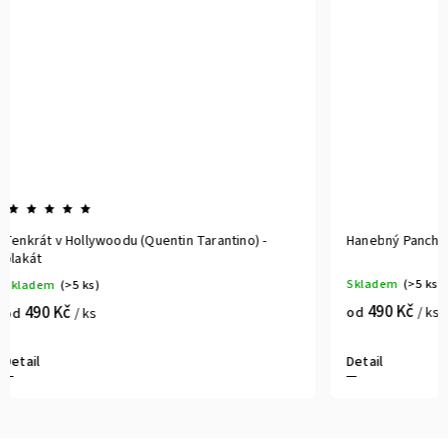
Hanebný Pancharti (Quentin Tarantino) - plakát
Reservoir D
plakát
Skladem
(>5 ks)
Skladem
(>
490 Kč
490 K
od
/ ks
od
Detail
Detail