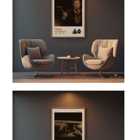
Výběr stylu plakátu je stejně důležitý jako správný rozměr.
V moderním interiéru se nejlépe osvědčují:
minimalistické plakáty
filmové plakáty
seriálové plakáty
designové plakáty na zeď
Minimalistický styl má výhodu, že nepůsobí rušivě a snadno
zapadne do většiny interiérů.
Filmové plakáty jako
moderní dekorace