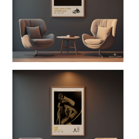
Filmové plakáty patří mezi nejoblíbenější dekorace moderních
bytů. Inspirace ikonickými filmy dodává interiéru osobitý
charakter.
Minimalistické filmové plakáty Xavier převádějí atmosféru
kultovních filmů do čistého designu, který funguje jako
moderní obraz na zeď.
Jak vytvořit galerijní stěnu
Jedním z nejpopulárnějších trendů interiérového designu je
galerijní stěna
.
Můžete kombinovat například:
3 plakáty 50x70 nad pohovku
kombinaci 50x70 + 30x40
vertikální galerii v chodbě