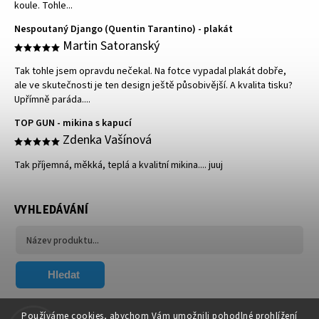
koule. Tohle...
Nespoutaný Django (Quentin Tarantino) - plakát
Martin Satoranský
Tak tohle jsem opravdu nečekal. Na fotce vypadal plakát dobře,
ale ve skutečnosti je ten design ještě působivější. A kvalita tisku?
Upřímně paráda....
TOP GUN - mikina s kapucí
Zdenka Vašínová
Tak příjemná, měkká, teplá a kvalitní mikina.... juuj
VYHLEDÁVÁNÍ
Hledat
FACEBOOK
Používáme cookies, abychom Vám umožnili pohodlné prohlížení