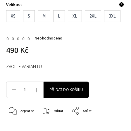
Velikost
?
XS
S
M
L
XL
2XL
3XL
Neohodnoceno
490 Kč
ZVOLTE VARIANTU
PŘIDAT DO KOŠÍKU
Zeptat se
Hlídat
Sdílet