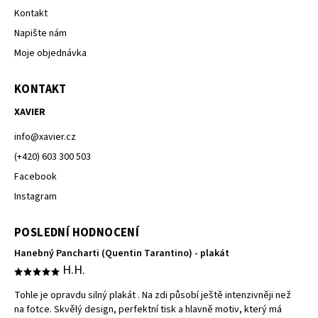
Kontakt
Napište nám
Moje objednávka
KONTAKT
XAVIER
info
@
xavier.cz
(+420) 603 300 503
Facebook
Instagram
POSLEDNÍ HODNOCENÍ
Hanebný Pancharti (Quentin Tarantino) - plakát
H.H.
Tohle je opravdu silný plakát . Na zdi působí ještě intenzivněji než
na fotce. Skvělý design, perfektní tisk a hlavně motiv, který má