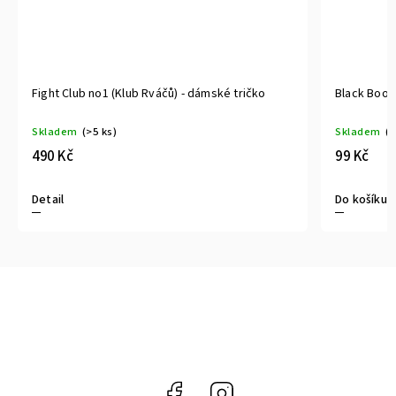
Fight Club no1 (Klub Rváčů) - dámské tričko
Black Book
Skladem
(>5 ks)
Skladem
(>
490 Kč
99 Kč
Detail
Do košíku
Facebook
Instagram