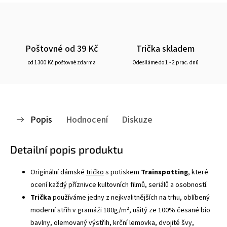
Poštovné od 39 Kč
Trička skladem
od 1300 Kč poštovné zdarma
Odesíláme do 1 - 2 prac. dnů
Popis
Hodnocení
Diskuze
Detailní popis produktu
Originální dámské
tričko
s potiskem
Trainspotting
, které
ocení každý příznivce kultovních filmů, seriálů a osobností.
Trička
používáme jedny z nejkvalitnějších na trhu, oblíbený
moderní střih v gramáži 180g/m², ušitý ze 100% česané bio
bavlny, olemovaný výstřih, krční lemovka, dvojité švy,