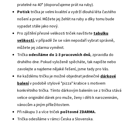
pratelné na 40° (doporučujeme prát na ruby).
Potisk
trička je velmi kvalitní a vydrží dlouhá léta častého
nošení a praní. Můžete jej žehlit na ruby a díky tomu bude
vypadat stále jako nový.
Pro zjištění přesné velikosti triček navštivte
tabulku
velikostí
, v případě že se vám nepodaří vybrat správně,
můžete jej zdarma vyměnit.
Trička
odesíláme do 1-3 pracovních dnů
, zpravidla do
druhého dne. Pokud vyloženě spěcháte, tak napište nebo
zavolejte a najdeme nějaké řešení, jsme tady pro Vás.
Ke každému tričku je možné objednat jedinečné
dárkové
balení
v podobě stylové "pizza" krabice s motivem
konkrétního trička. Tímto dárkovým balením se z trička stává
velice originální dárek pro muže, ženy i děti k narozeninám,
vánocům a jiným příležitostem.
Při nákupu 3 a více triček
poštovné ZDARMA.
Trička odesíláme v rámci Česka a Slovenska.