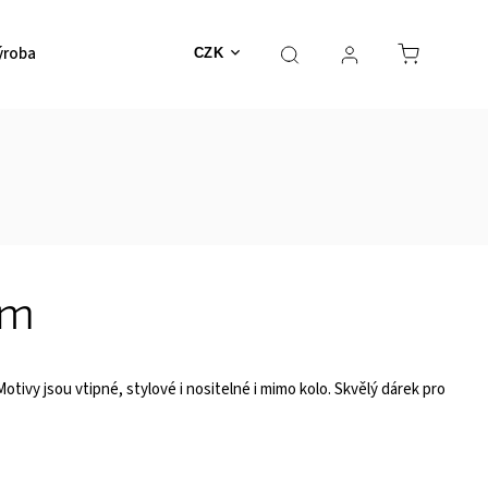
ýroba
CZK
em
 Motivy jsou vtipné, stylové i nositelné i mimo kolo. Skvělý dárek pro