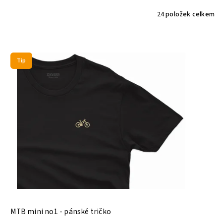
24
položek celkem
Tip
MTB mini no1 - pánské tričko