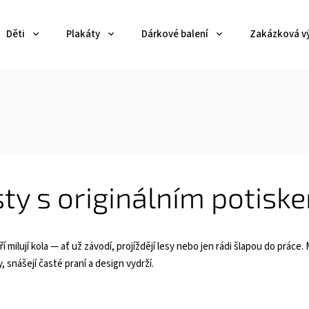
Děti
Plakáty
Dárkové balení
Zakázková v
sty s originálním potisk
ří milují kola — ať už závodí, projíždějí lesy nebo jen rádi šlapou do práce.
, snášejí časté praní a design vydrží.