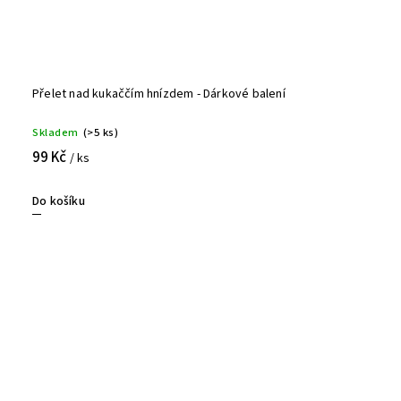
Přelet nad kukaččím hnízdem - Dárkové balení
Skladem
(>5 ks)
99 Kč
/ ks
Do košíku