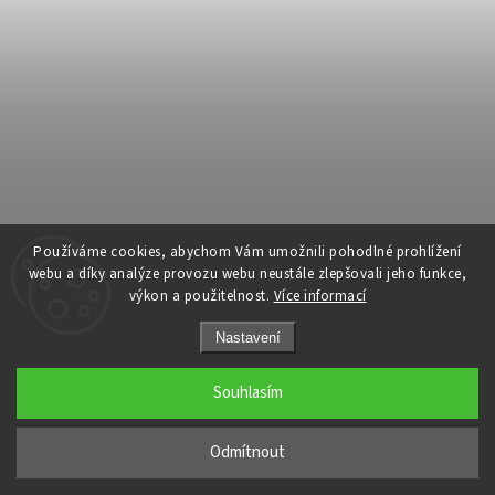
Používáme cookies, abychom Vám umožnili pohodlné prohlížení
Reservoir Dogs "Gauneři" - Dárkové balení
webu a díky analýze provozu webu neustále zlepšovali jeho funkce,
výkon a použitelnost.
Více informací
Skladem
(>5 ks)
Nastavení
99 Kč
/ ks
Souhlasím
Do košíku
Odmítnout