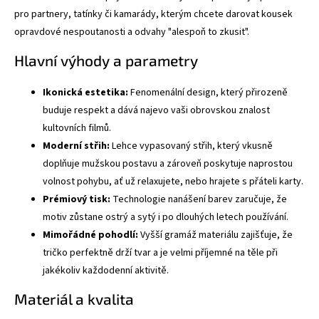
pro partnery, tatínky či kamarády, kterým chcete darovat kousek
opravdové nespoutanosti a odvahy "alespoň to zkusit".
Hlavní výhody a parametry
Ikonická estetika:
Fenomenální design, který přirozeně
buduje respekt a dává najevo vaši obrovskou znalost
kultovních filmů.
Moderní střih:
Lehce vypasovaný střih, který vkusně
doplňuje mužskou postavu a zároveň poskytuje naprostou
volnost pohybu, ať už relaxujete, nebo hrajete s přáteli karty.
Prémiový tisk:
Technologie nanášení barev zaručuje, že
motiv zůstane ostrý a sytý i po dlouhých letech používání.
Mimořádné pohodlí:
Vyšší gramáž materiálu zajišťuje, že
tričko perfektně drží tvar a je velmi příjemné na těle při
jakékoliv každodenní aktivitě.
Materiál a kvalita