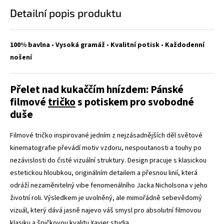
Detailní popis produktu
100% bavlna
•
Vysoká gramáž
•
Kvalitní potisk
•
Každodenní
nošení
Přelet nad kukaččím hnízdem: Pánské
filmové
tričko
s potiskem pro svobodné
duše
Filmové tričko inspirované jedním z nejzásadnějších děl světové
kinematografie převádí motiv vzdoru, nespoutanosti a touhy po
nezávislosti do čisté vizuální struktury. Design pracuje s klasickou
estetickou hloubkou, originálním detailem a přesnou linií, která
odráží nezaměnitelný vibe fenomenálního Jacka Nicholsona v jeho
životní roli. Výsledkem je uvolněný, ale mimořádně sebevědomý
vizuál, který dává jasně najevo váš smysl pro absolutní filmovou
klasiku a špičkovou kvalitu Xavier studia.