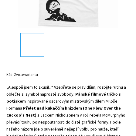
Kód:
Zvolte variantu
„Alespoň jsem to zkusil...“ Vzepřete se pravidlům, rozbijte rutinu a
oblečte si symbol naprosté svobody.
Pánské filmové
tričko
s
potiskem
inspirované oscarovým mistrovským dílem Miloše
Formana
Přelet nad kukaččím hnízdem (One Flew Over the
Cuckoo's Nest)
s Jackem Nicholsonem v roli rebela McMurphyho
převádí touhu po nespoutanosti do čisté grafické formy. Podle
našeho názoru jde o suverénně nejlepší volbu pro muže, kteří