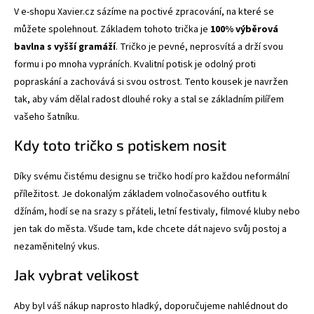
V e-shopu Xavier.cz sázíme na poctivé zpracování, na které se
můžete spolehnout. Základem tohoto trička je
100% výběrová
bavlna s vyšší gramáží
. Tričko je pevné, neprosvítá a drží svou
formu i po mnoha vypráních. Kvalitní potisk je odolný proti
popraskání a zachovává si svou ostrost. Tento kousek je navržen
tak, aby vám dělal radost dlouhé roky a stal se základním pilířem
vašeho šatníku.
Kdy toto tričko s potiskem nosit
Díky svému čistému designu se tričko hodí pro každou neformální
příležitost. Je dokonalým základem volnočasového outfitu k
džínám, hodí se na srazy s přáteli, letní festivaly, filmové kluby nebo
jen tak do města. Všude tam, kde chcete dát najevo svůj postoj a
nezaměnitelný vkus.
Jak vybrat velikost
Aby byl váš nákup naprosto hladký, doporučujeme nahlédnout do