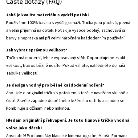
Časté dotazy (FAQ)
Jaká je kvalita materiálu a vydrží potisk?
Používáme 100% bavlnu s vyšší gramáží. Trička jsou poctivá, pevná
a velmi příjemná na dotek. Potisk je vysoce odolný, zachovává si
barvy a nepraská ani při velmi náročném každodenním používání.
Jak vybrat správnou velikost?
Tričko má moderní, lehce vypasovaný střih. Doporučujeme zvolit
velikost, kterou běžně nosíte. Pokud váháte, nahlédněte do naší
Tabulka velikostí
.
Je design vhodný pro běžné každodenní nošení?
Ano. Jde o originální tričko s potiskem, které je navrženo vkusně a
čistě. Skvěle zapadne do běžného ležérního outfitu a snadno se
kombinuje s džínami nebo mikinou.
Hledám originální překvapení. Je toto filmové tričko vhodná
volba jako dárek?
Absolutně! Pro fanoušky klasické kinematografie, Miloše Formana