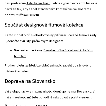
naší přehledné
Tabulka velikostí
. Lehce vypasovaný střih trička je
navržen tak, aby seděl standardním konfekčním velikostem a
podtrhl mužskou siluetu.
Součást designové filmové kolekce
Tento model tvoří svobodomyslný pilíř naší ucelené filmové řady.
Sjednoťte svůj styl prémiovým designem.
Varianta pro ženy:
Dámské tričko Přelet nad kukaččím
hnízdem
Pro kompletní zážitek lze oblečení navíc zabalit do stylového
dárkového balení
.
Doprava na Slovensko
Vaše objednávky s maximální péčí doručujeme i na Slovensko. V
našem e-shopu můžete pohodlně nakupovat a platit v eurech.