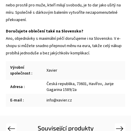
nebo prostě pro muže, kteří milují svobodu, je to dar jako ušitý na
míru. Společně s dárkovým balením vytvoříte nezapomenutelné
překvapení.
Doručujete oblečení také na Slovensko?
Ano, objednávky s maximální péčí doručujeme i na Slovensko. V e-
shopu si můžete snadno přepnout měnu na eura, takže celý nákup
probíhá jednoduše a bez jakýchkoliv komplikací.
Výrobní
Xavier
společnost
:
Česká republika, 73601, Havířov, Jurije
Adresa
:
Gagarina 1589/2a
E-mail
:
info@xavier.cz
Související produkty
Previous
Next