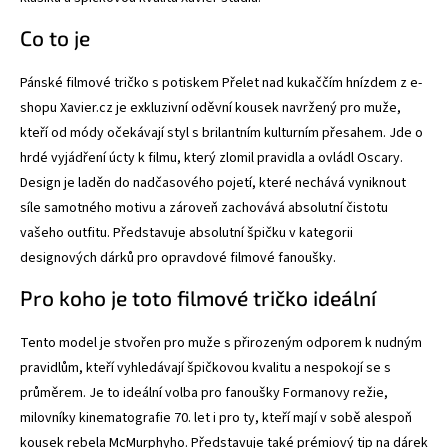
Co to je
Pánské filmové tričko s potiskem Přelet nad kukaččím hnízdem z e-
shopu Xavier.cz je exkluzivní oděvní kousek navržený pro muže,
kteří od módy očekávají styl s brilantním kulturním přesahem. Jde o
hrdé vyjádření úcty k filmu, který zlomil pravidla a ovládl Oscary.
Design je laděn do nadčasového pojetí, které nechává vyniknout
síle samotného motivu a zároveň zachovává absolutní čistotu
vašeho outfitu. Představuje absolutní špičku v kategorii
designových dárků pro opravdové filmové fanoušky.
Pro koho je toto filmové tričko ideální
Tento model je stvořen pro muže s přirozeným odporem k nudným
pravidlům, kteří vyhledávají špičkovou kvalitu a nespokojí se s
průměrem. Je to ideální volba pro fanoušky Formanovy režie,
milovníky kinematografie 70. let i pro ty, kteří mají v sobě alespoň
kousek rebela McMurphyho. Představuje také prémiový tip na dárek