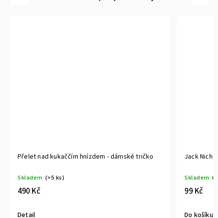
Přelet nad kukaččím hnízdem - dámské tričko
Jack Nicholson -
Skladem
(>5 ks)
Skladem
(>5 ks)
490 Kč
99 Kč
Detail
Do košíku