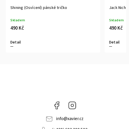
Shining (Osvícení) pánské tričko
Jack Nichol
Skladem
Skladem
490 Kč
490 Kč
Detail
Detail
Facebook
Instagram
info
@
xavier.cz