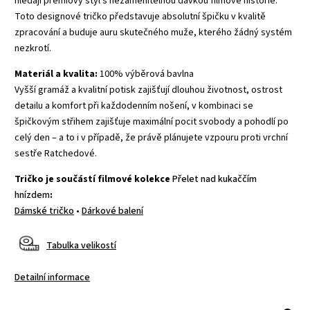
hledají prémiový styl s nezaměnitelnou dávkou filmové historie.
Toto designové tričko představuje absolutní špičku v kvalitě
zpracování a buduje auru skutečného muže, kterého žádný systém
nezkrotí.
Materiál a kvalita:
100% výběrová bavlna
Vyšší gramáž a kvalitní potisk zajišťují dlouhou životnost, ostrost
detailu a komfort při každodenním nošení, v kombinaci se
špičkovým střihem zajišťuje maximální pocit svobody a pohodlí po
celý den – a to i v případě, že právě plánujete vzpouru proti vrchní
sestře Ratchedové.
Tričko je součástí filmové kolekce
Přelet nad kukaččím
hnízdem
:
Dámské tričko
•
Dárkové balení
Tabulka velikostí
Detailní informace