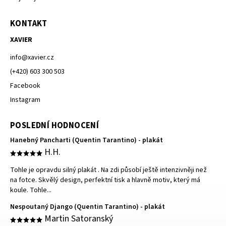
KONTAKT
XAVIER
info
@
xavier.cz
(+420) 603 300 503
Facebook
Instagram
POSLEDNÍ HODNOCENÍ
Hanebný Pancharti (Quentin Tarantino) - plakát
H.H.
Tohle je opravdu silný plakát . Na zdi působí ještě intenzivněji než
na fotce. Skvělý design, perfektní tisk a hlavně motiv, který má
koule. Tohle...
Nespoutaný Django (Quentin Tarantino) - plakát
Martin Satoranský