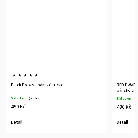
Black Books - pánské tričko
RED DWARF 
pánské tri
Skladem
(>5 ks)
Skladem
(>
490 Kč
490 Kč
Detail
Detail