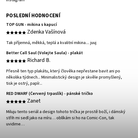
Instagram
POSLEDNÍ HODNOCENÍ
TOP GUN - mikina s kapucí
Zdenka Vašínová
Tak příjemná, měkká, teplá a kvalitní mikina.... juuj
Better Call Saul (Volejte Saula) - plakát
Richard B.
Přesně ten typ plakátu, který člověka nepřestane bavit ani po
několika týdnech... Minimalistický design je skvěle promyšlený,
tisk je ostrý, papír...
RED DWARF (Červený trpaslík) - pánské tričko
Zanet
Miluju tento seriál a design tohoto trička je prostě boží, i dámský
střih mi sedl jako na míru… oblíkám si ho na Comic-Con, tak
uvidime…