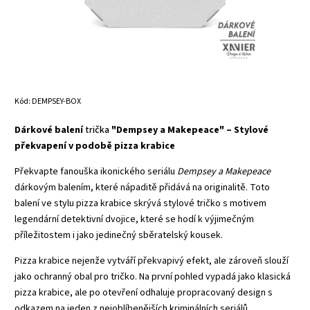
Kód:
DEMPSEY-BOX
Dárkové balení
trička
"Dempsey a Makepeace" – Stylové
překvapení v podobě pizza krabice
Překvapte fanouška ikonického seriálu
Dempsey a Makepeace
dárkovým balením, které nápaditě přidává na originalitě. Toto
balení ve stylu pizza krabice skrývá stylové tričko s motivem
legendární detektivní dvojice, které se hodí k výjimečným
příležitostem i jako jedinečný sběratelský kousek.
Pizza krabice nejenže vytváří překvapivý efekt, ale zároveň slouží
jako ochranný obal pro tričko. Na první pohled vypadá jako klasická
pizza krabice, ale po otevření odhaluje propracovaný design s
odkazem na jeden z nejoblíbenějších kriminálních seriálů.