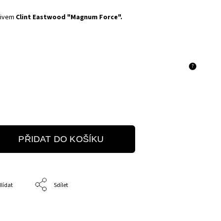
otivem
Clint Eastwood "Magnum Force".
?
PŘIDAT DO KOŠÍKU
lídat
Sdílet