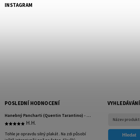
INSTAGRAM
POSLEDNÍ HODNOCENÍ
VYHLEDÁVÁNÍ
Hanebný Pancharti (Quentin Tarantino) - plakát
H.H.
Tohle je opravdu silný plakát . Na zdi působí
Hledat