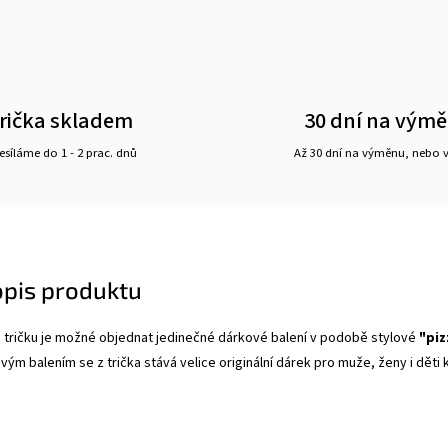
rička skladem
30 dní na vým
síláme do 1 - 2 prac. dnů
Až 30 dní na výměnu, nebo 
opis produktu
tričku je možné objednat jedinečné dárkové balení v podobě stylové
"piz
ým balením se z trička stává velice originální dárek pro muže, ženy i děti