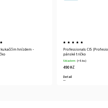
d kukaččím hnízdem -
Professionals CI5 (Profesio
ičko
pánské tričko
Skladem
(>5 ks)
490 Kč
Detail