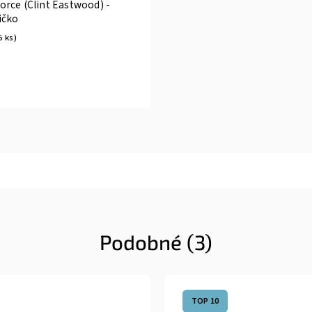
rce (Clint Eastwood) -
ičko
5 ks)
Podobné (3)
TOP 10