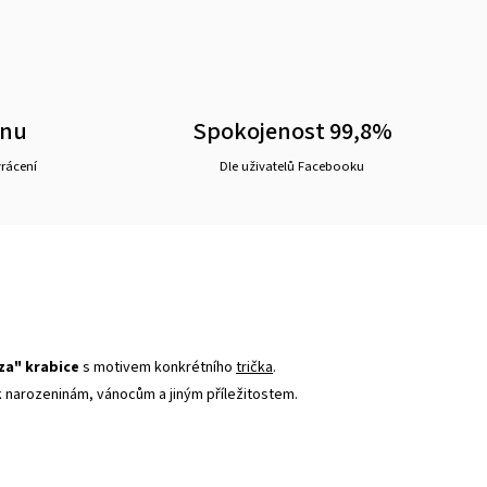
ěnu
Spokojenost 99,8%
vrácení
Dle uživatelů Facebooku
za" krabice
s motivem konkrétního
trička
.
 k narozeninám, vánocům a jiným příležitostem.