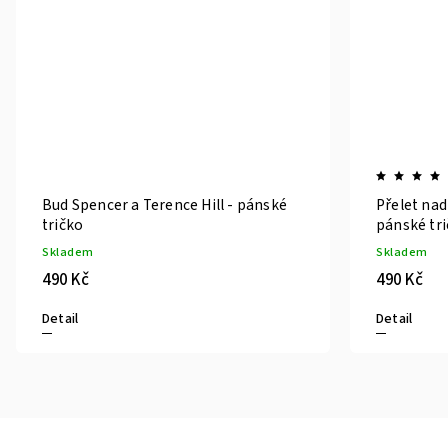
Bud Spencer a Terence Hill - pánské
Přelet na
tričko
pánské tr
Skladem
Skladem
490 Kč
490 Kč
Detail
Detail