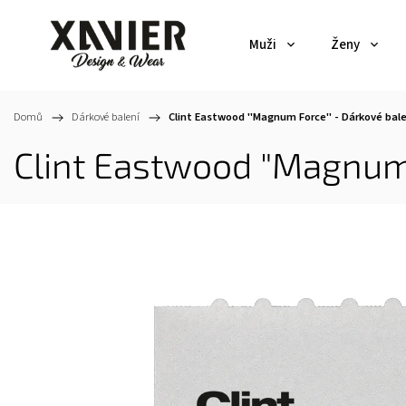
Muži
Ženy
Domů
/
Dárkové balení
/
Clint Eastwood "Magnum Force" - Dárkové bale
Clint Eastwood "Magnum 