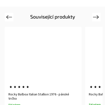
Související produkty
Previous
Next
Rocky Balboa Italian Stallion 1976 - pánské
Rocky Balb
tričko
Skladem
Skladem