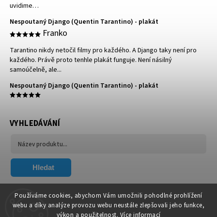
uvidime…
Nespoutaný Django (Quentin Tarantino) - plakát
Franko
Tarantino nikdy netočil filmy pro každého. A Django taky není pro
každého. Právě proto tenhle plakát funguje. Není násilný
samoúčelně, ale...
Nespoutaný Django (Quentin Tarantino) - plakát
VYHLEDÁVÁNÍ
Hledat
FACEBOOK
Používáme cookies, abychom Vám umožnili pohodlné prohlížení
webu a díky analýze provozu webu neustále zlepšovali jeho funkce,
výkon a použitelnost.
Více informací