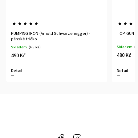
PUMPING IRON (Arnold Schwarzenegger) -
TOP GUN - 
pánské tričko
Skladem
(>
Skladem
(>5 ks)
490 Kč
490 Kč
Detail
Detail
Facebook
Instagram