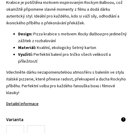
Krabice je potištěna motivem inspirovaným Rockym Balboou, což
okamžitě připomene slavné momenty z filmu a dodá dárku
autentický styl. Ideální pro každého, kdo si váží síly, odhodlání a
ikonického příběhu o překonávání překážek.
Design:
Pizza krabice s motivem
Rocky Balboa
pro jedinečný
zážitek z rozbalování
Materiál:
Kvalitní, ekologicky šetrný karton
Využití:
Perfektní balení pro tričko všech velikostí a
příležitostí
Vdechněte dárku nezapomenutelnou atmosféru s balením ve stylu
italské pizzerie, které přinese radost, překvapení a ducha Rockyho
příběhu. Perfektní volba pro každého fanouška boxu i filmové
klasiky!
Detailní informace
Varianta
?