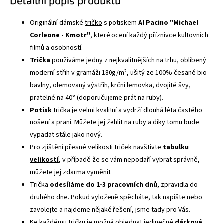
Detailní popis produktu
Originální dámské
tričko
s potiskem
Al Pacino "Michael
Corleone - Kmotr"
, které ocení každý příznivce kultovních
filmů a osobností.
Trička
používáme jedny z nejkvalitnějších na trhu, oblíbený
moderní střih v gramáži 180g/m², ušitý ze 100% česané bio
bavlny, olemovaný výstřih, krční lemovka, dvojité švy,
pratelné na 40° (doporučujeme prát na ruby).
Potisk
trička je velmi kvalitní a vydrží dlouhá léta častého
nošení a praní. Můžete jej žehlit na ruby a díky tomu bude
vypadat stále jako nový.
Pro zjištění přesné velikosti triček navštivte
tabulku
velikostí
, v případě že se vám nepodaří vybrat správně,
můžete jej zdarma vyměnit.
Trička
odesíláme do 1-3 pracovních dnů
, zpravidla do
druhého dne. Pokud vyloženě spěcháte, tak napište nebo
zavolejte a najdeme nějaké řešení, jsme tady pro Vás.
Ke každému tričku je možné objednat jedinečné
dárkové