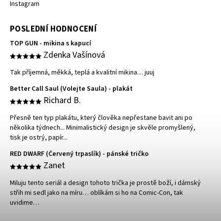
Instagram
POSLEDNÍ HODNOCENÍ
TOP GUN - mikina s kapucí
Zdenka Vašínová
Tak příjemná, měkká, teplá a kvalitní mikina.... juuj
Better Call Saul (Volejte Saula) - plakát
Richard B.
Přesně ten typ plakátu, který člověka nepřestane bavit ani po
několika týdnech... Minimalistický design je skvěle promyšlený,
tisk je ostrý, papír...
RED DWARF (Červený trpaslík) - pánské tričko
Zanet
Miluju tento seriál a design tohoto trička je prostě boží, i dámský
střih mi sedl jako na míru… oblíkám si ho na Comic-Con, tak
uvidime…