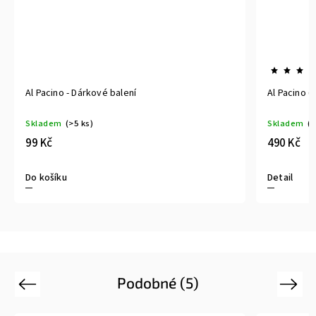
Al Pacino - Dárkové balení
Al Pacino (
Skladem
(>5 ks)
Skladem
(>
99 Kč
490 Kč
Do košíku
Detail
Podobné (5)
Previous
Next