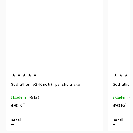
Godfather no2 (Kmotr) - pánské tričko
Godfather 
Skladem
(>5 ks)
Skladem
(>
490 Kč
490 Kč
Detail
Detail