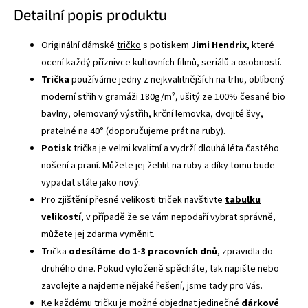
Detailní popis produktu
Originální dámské
tričko
s potiskem
Jimi Hendrix
, které
ocení každý příznivce kultovních filmů, seriálů a osobností.
Trička
používáme jedny z nejkvalitnějších na trhu, oblíbený
moderní střih v gramáži 180g/m², ušitý ze 100% česané bio
bavlny, olemovaný výstřih, krční lemovka, dvojité švy,
pratelné na 40° (doporučujeme prát na ruby).
Potisk
trička je velmi kvalitní a vydrží dlouhá léta častého
nošení a praní. Můžete jej žehlit na ruby a díky tomu bude
vypadat stále jako nový.
Pro zjištění přesné velikosti triček navštivte
tabulku
velikostí
, v případě že se vám nepodaří vybrat správně,
můžete jej zdarma vyměnit.
Trička
odesíláme do 1-3 pracovních dnů
, zpravidla do
druhého dne. Pokud vyloženě spěcháte, tak napište nebo
zavolejte a najdeme nějaké řešení, jsme tady pro Vás.
Ke každému tričku je možné objednat jedinečné
dárkové