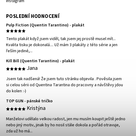
Instagram
POSLEDNÍ HODNOCENÍ
Pulp Fiction (Quentin Tarantino) - plakát
Tento plakát když jsem viděl, tak jsem jej prostě musel mít...
Kvalita tisku je dokonalá.... Už mám 3 plakáty z této série a jen
řeším jediné,...
Kill Bill (Quentin Tarantino) - plakát
Jana
Jsem tak nadšená! Že jsem tuto stránku objevila . Pověsila jsem
si celou sérii od Quentina Tarantina do pracovny a návštěvy jdou
do kolen :-)
TOP GUN - pánské tričko
Kristýna
Manželovi udělalo velkou radost, jen mu musím koupit ještě jedno
nebo jiný motiv, jinak by ho nosil stále dokola a pořád otravuje,
zda už ho má...