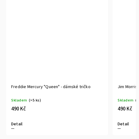
Freddie Mercury "Queen" - dámské tričko
Jim Morris
Skladem
(>5 ks)
Skladem
(>
490 Kč
490 Kč
Detail
Detail