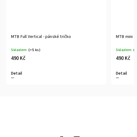
MTB Full Vertical - pánské tričko
MTB mini n
Skladem
(>5 ks)
Skladem
(>
490 Kč
490 Kč
Detail
Detail