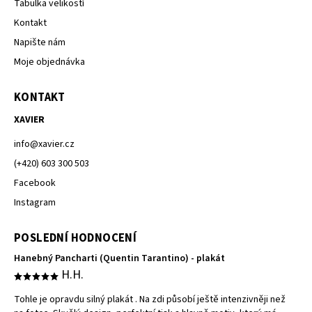
Tabulka velikostí
Kontakt
Napište nám
Moje objednávka
KONTAKT
XAVIER
info
@
xavier.cz
(+420) 603 300 503
Facebook
Instagram
POSLEDNÍ HODNOCENÍ
Hanebný Pancharti (Quentin Tarantino) - plakát
H.H.
Tohle je opravdu silný plakát . Na zdi působí ještě intenzivněji než