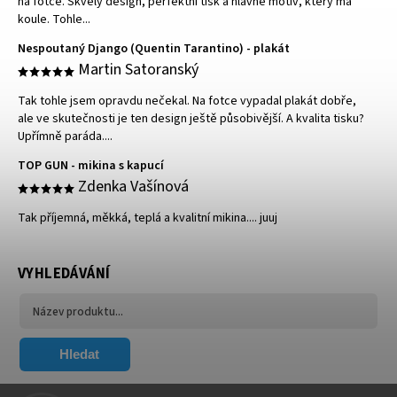
na fotce. Skvělý design, perfektní tisk a hlavně motiv, který má
koule. Tohle...
Nespoutaný Django (Quentin Tarantino) - plakát
Martin Satoranský
Tak tohle jsem opravdu nečekal. Na fotce vypadal plakát dobře,
ale ve skutečnosti je ten design ještě působivější. A kvalita tisku?
Upřímně paráda....
TOP GUN - mikina s kapucí
Zdenka Vašínová
Tak příjemná, měkká, teplá a kvalitní mikina.... juuj
VYHLEDÁVÁNÍ
Hledat