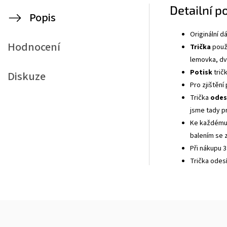
Detailní p
Popis
Originální 
Hodnocení
Trička
použí
lemovka, dvo
Potisk
tričk
Diskuze
Pro zjištění
Trička
odes
jsme tady p
Ke každému 
balením se z
Při nákupu 3
Trička odes