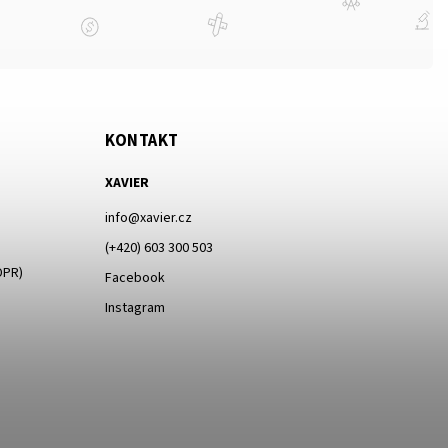
KONTAKT
XAVIER
info
@
xavier.cz
(+420) 603 300 503
DPR)
Facebook
Instagram