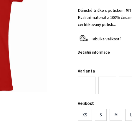
Dámské
tričko
s potiskem
MTB
Kvalitní materiál z 100% česané
certifikovaný potisk...
Tabulka velikostí
Detailní informace
Varianta
Velikost
XS
S
M