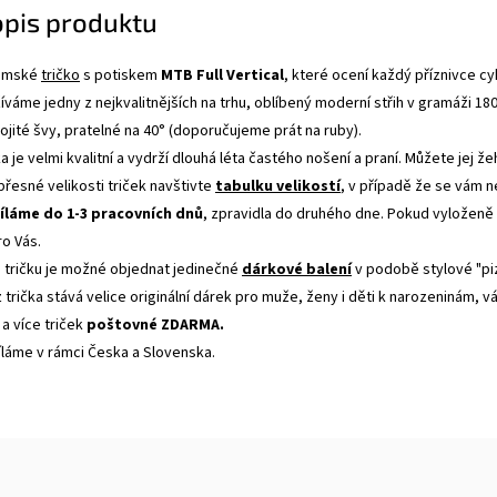
opis produktu
dámské
tričko
s potiskem
MTB Full Vertical
, které ocení každý příznivce cyk
váme jedny z nejkvalitnějších na trhu, oblíbený moderní střih v gramáži 18
jité švy, pratelné na 40° (doporučujeme prát na ruby).
a je velmi kvalitní a vydrží dlouhá léta častého nošení a praní. Můžete jej ž
 přesné velikosti triček navštivte
tabulku velikostí
, v případě že se vám 
íláme do 1-3 pracovních dnů
, zpravidla do druhého dne. Pokud vyloženě
ro Vás.
tričku je možné objednat jedinečné
dárkové balení
v podobě stylové "pi
 trička stává velice originální dárek pro muže, ženy i děti k narozeninám, 
 a více triček
poštovné ZDARMA.
íláme v rámci Česka a Slovenska.