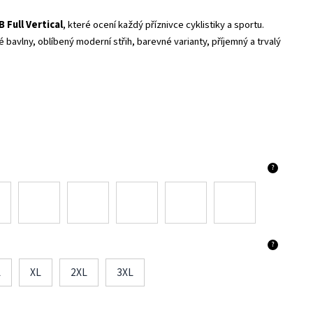
 Full Vertical
, které ocení každý příznivce cyklistiky a sportu.
 bavlny, oblíbený moderní střih, barevné varianty, příjemný a trvalý
?
?
L
XL
2XL
3XL