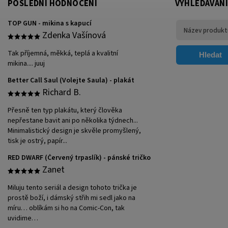
POSLEDNÍ HODNOCENÍ
VYHLEDÁVÁNÍ
TOP GUN - mikina s kapucí
Zdenka Vašínová
Tak příjemná, měkká, teplá a kvalitní
Hledat
mikina.... juuj
Better Call Saul (Volejte Saula) - plakát
Richard B.
Přesně ten typ plakátu, který člověka
nepřestane bavit ani po několika týdnech...
Minimalistický design je skvěle promyšlený,
tisk je ostrý, papír...
RED DWARF (Červený trpaslík) - pánské tričko
Zanet
Miluju tento seriál a design tohoto trička je
prostě boží, i dámský střih mi sedl jako na
míru… oblíkám si ho na Comic-Con, tak
uvidime…