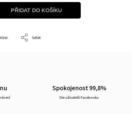
PŘIDAT DO KOŠÍKU
lídat
Sdílet
ěnu
Spokojenost 99,8%
vrácení
Dle uživatelů Facebooku