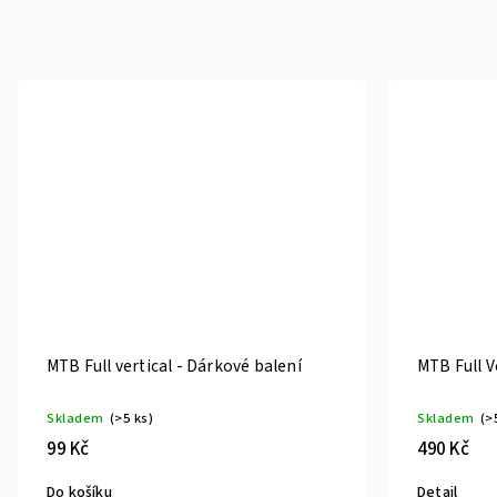
MTB Full vertical - Dárkové balení
MTB Full V
Skladem
(>5 ks)
Skladem
(>
99 Kč
490 Kč
Do košíku
Detail