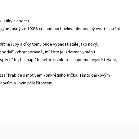
listiky a sportu.
0g/m², ušitý ze 100% česané bio bavlny, olemovaný výstřih, krční
ehlit na ruby a díky tomu bude vypadat stále jako nový.
nepodaří vybrat správně, můžete jej zdarma vyměnit.
 spěcháte, tak napište nebo zavolejte a najdeme nějaké řešení,
zza" krabice s motivem konkrétního trička. Tímto dárkovým
vánocům a jiným příležitostem.