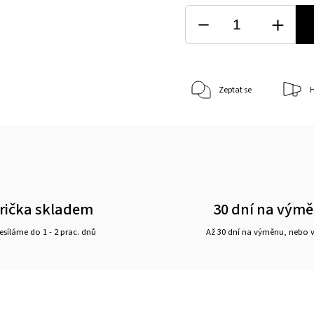
Zeptat se
H
rička skladem
30 dní na vým
síláme do 1 - 2 prac. dnů
Až 30 dní na výměnu, nebo 