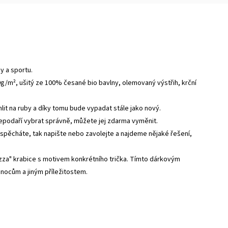
ky a sportu.
0g/m², ušitý ze 100% česané bio bavlny, olemovaný výstřih, krční
ehlit na ruby a díky tomu bude vypadat stále jako nový.
nepodaří vybrat správně, můžete jej zdarma vyměnit.
 spěcháte, tak napište nebo zavolejte a najdeme nějaké řešení,
zza" krabice s motivem konkrétního trička. Tímto dárkovým
vánocům a jiným příležitostem.