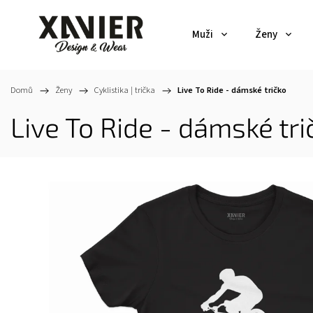
Muži
Ženy
Domů
/
Ženy
/
Cyklistika | trička
/
Live To Ride - dámské tričko
Live To Ride - dámské tri