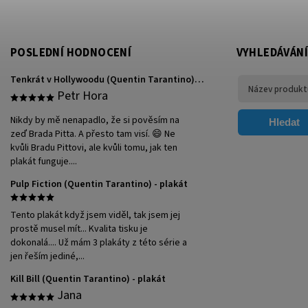
POSLEDNÍ HODNOCENÍ
VYHLEDÁVÁNÍ
Tenkrát v Hollywoodu (Quentin Tarantino) - plakát
Petr Hora
Nikdy by mě nenapadlo, že si pověsím na
Hledat
zeď Brada Pitta. A přesto tam visí. 😄 Ne
kvůli Bradu Pittovi, ale kvůli tomu, jak ten
plakát funguje....
Pulp Fiction (Quentin Tarantino) - plakát
Tento plakát když jsem viděl, tak jsem jej
prostě musel mít... Kvalita tisku je
dokonalá.... Už mám 3 plakáty z této série a
jen řeším jediné,...
Kill Bill (Quentin Tarantino) - plakát
Jana