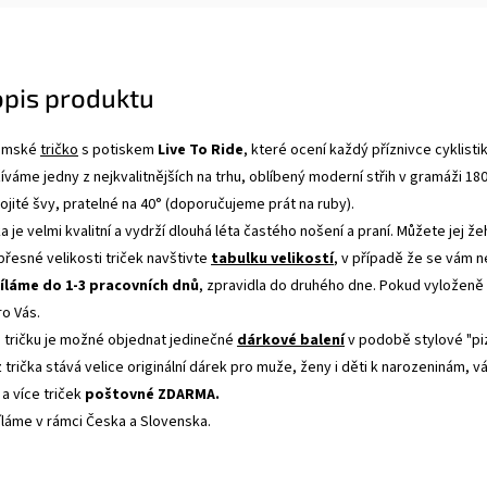
opis produktu
dámské
tričko
s potiskem
Live To Ride
, které ocení každý příznivce cyklisti
váme jedny z nejkvalitnějších na trhu, oblíbený moderní střih v gramáži 18
jité švy, pratelné na 40° (doporučujeme prát na ruby).
a je velmi kvalitní a vydrží dlouhá léta častého nošení a praní. Můžete jej ž
 přesné velikosti triček navštivte
tabulku velikostí
, v případě že se vám 
íláme do 1-3 pracovních dnů
, zpravidla do druhého dne. Pokud vyloženě
ro Vás.
tričku je možné objednat jedinečné
dárkové balení
v podobě stylové "pi
 trička stává velice originální dárek pro muže, ženy i děti k narozeninám, 
 a více triček
poštovné ZDARMA.
íláme v rámci Česka a Slovenska.