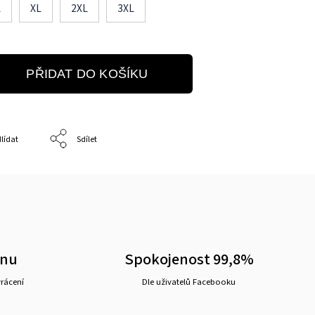
L
XL
2XL
3XL
PŘIDAT DO KOŠÍKU
lídat
Sdílet
ěnu
Spokojenost 99,8%
vrácení
Dle uživatelů Facebooku