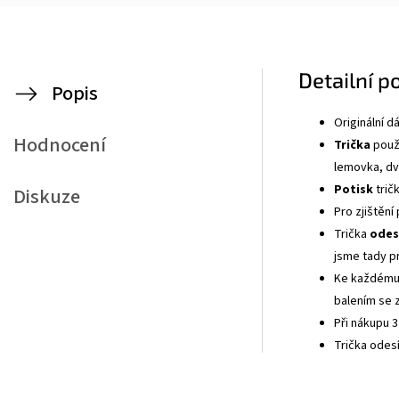
Detailní p
Popis
Originální 
Hodnocení
Trička
použí
lemovka, dvo
Potisk
tričk
Diskuze
Pro zjištění
Trička
odes
jsme tady p
Ke každému 
balením se z
Při nákupu 3
Trička odes