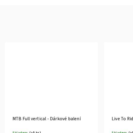
MTB Full vertical - Dárkové balení
Live To Ri
Skladem
(>5 ks)
Skladem
(>