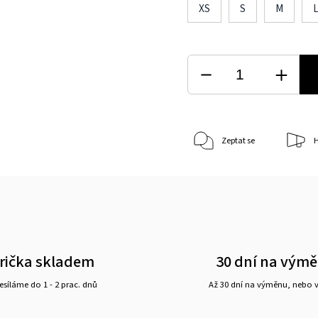
XS
S
M
Zeptat se
H
rička skladem
30 dní na vým
síláme do 1 - 2 prac. dnů
Až 30 dní na výměnu, nebo 