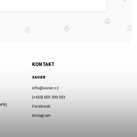
KONTAKT
XAVIER
info
@
xavier.cz
(+420) 603 300 503
DPR)
Facebook
Instagram