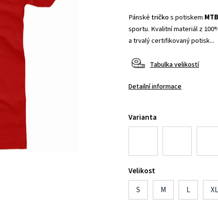
Pánské
tričko
s potiskem
MTB 
sportu. Kvalitní materiál z 10
a trvalý certifikovaný potisk...
Tabulka velikostí
Detailní informace
Varianta
Velikost
S
M
L
X