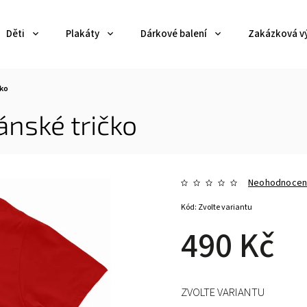
Děti
Plakáty
Dárkové balení
Zakázková v
čko
ánské tričko
Neohodnoce
Kód:
Zvolte variantu
490 Kč
ZVOLTE VARIANTU