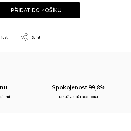
PŘIDAT DO KOŠÍKU
lídat
Sdílet
ěnu
Spokojenost 99,8%
vrácení
Dle uživatelů Facebooku