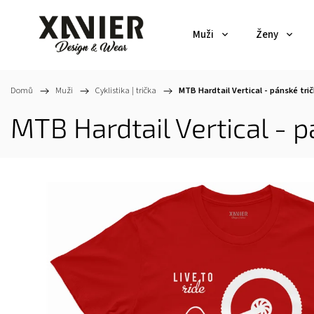
Muži
Ženy
Domů
/
Muži
/
Cyklistika | trička
/
MTB Hardtail Vertical - pánské tri
MTB Hardtail Vertical - p