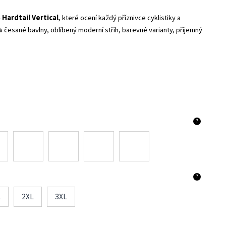
Hardtail Vertical
, které ocení každý příznivce cyklistiky a
0% česané bavlny, oblíbený moderní střih, barevné varianty, příjemný
?
?
L
2XL
3XL