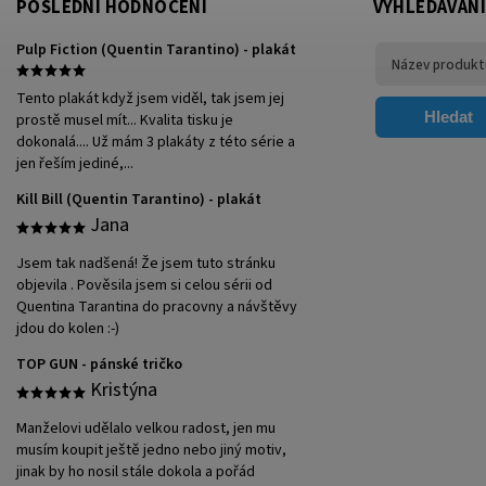
POSLEDNÍ HODNOCENÍ
VYHLEDÁVÁNÍ
Pulp Fiction (Quentin Tarantino) - plakát
Tento plakát když jsem viděl, tak jsem jej
Hledat
prostě musel mít... Kvalita tisku je
dokonalá.... Už mám 3 plakáty z této série a
jen řeším jediné,...
Kill Bill (Quentin Tarantino) - plakát
Jana
Jsem tak nadšená! Že jsem tuto stránku
objevila . Pověsila jsem si celou sérii od
Quentina Tarantina do pracovny a návštěvy
jdou do kolen :-)
TOP GUN - pánské tričko
Kristýna
Manželovi udělalo velkou radost, jen mu
musím koupit ještě jedno nebo jiný motiv,
jinak by ho nosil stále dokola a pořád