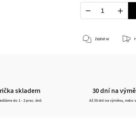
Zeptat se
H
rička skladem
30 dní na vým
síláme do 1 - 2 prac. dnů
Až 30 dní na výměnu, nebo 