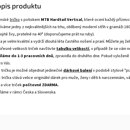
opis produktu
pánské
tričko
s potiskem
MTB Hardtail Vertical
, které ocení každý příznivc
váme jedny z nejkvalitnějších na trhu, oblíbený moderní střih v gramáži 18
jité švy, pratelné na 40° (doporučujeme prát na ruby).
a je velmi kvalitní a vydrží dlouhá léta častého nošení a praní. Můžete jej ž
 přesné velikosti triček navštivte
tabulku velikostí
, v případě že se vám 
íláme do 1-3 pracovních dnů
, zpravidla do druhého dne. Pokud vyloženě
ro Vás.
tričku je možné objednat jedinečné
dárkové balení
v podobě stylové "pi
 trička stává velice originální dárek pro muže, ženy i děti k narozeninám, 
 a více triček
poštovné ZDARMA.
íláme v rámci Česka a Slovenska.