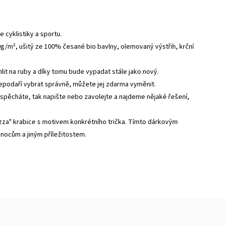
e cyklistiky a sportu.
0g/m², ušitý ze 100% česané bio bavlny, olemovaný výstřih, krční
ehlit na ruby a díky tomu bude vypadat stále jako nový.
nepodaří vybrat správně, můžete jej zdarma vyměnit.
 spěcháte, tak napište nebo zavolejte a najdeme nějaké řešení,
zza" krabice s motivem konkrétního trička. Tímto dárkovým
vánocům a jiným příležitostem.