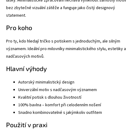
lásky. Minimalistické zpracování nechává vyniknout samotný motiv
bez zbytečné vizuální zátěže a funguje jako čistý designový
statement.
Pro koho
Pro ty, kdo hledají tričko s potiskem s jednoduchým, ale silným
významem. Ideální pro milovníky minimalistického stylu, estetiky a
nadčasových motivů.
Hlavní výhody
Autorský minimalistický design
Univerzální motiv s nadčasovým významem
Kvalitní potisk s dlouhou životností
100% bavlna – komfort při celodenním nošení
Snadno kombinovatelné s jakýmkoliv outfitem
Použití v praxi