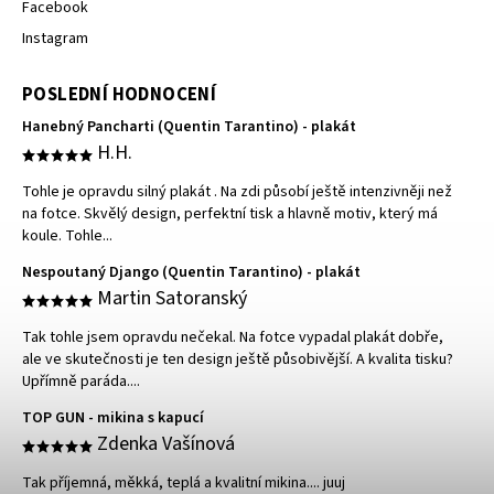
Facebook
Instagram
POSLEDNÍ HODNOCENÍ
Hanebný Pancharti (Quentin Tarantino) - plakát
H.H.
Tohle je opravdu silný plakát . Na zdi působí ještě intenzivněji než
na fotce. Skvělý design, perfektní tisk a hlavně motiv, který má
koule. Tohle...
Nespoutaný Django (Quentin Tarantino) - plakát
Martin Satoranský
Tak tohle jsem opravdu nečekal. Na fotce vypadal plakát dobře,
ale ve skutečnosti je ten design ještě působivější. A kvalita tisku?
Upřímně paráda....
TOP GUN - mikina s kapucí
Zdenka Vašínová
Tak příjemná, měkká, teplá a kvalitní mikina.... juuj