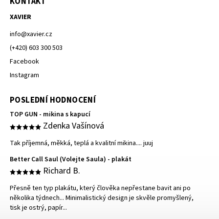
KONTAKT
XAVIER
info
@
xavier.cz
(+420) 603 300 503
Facebook
Instagram
POSLEDNÍ HODNOCENÍ
TOP GUN - mikina s kapucí
Zdenka Vašínová
Tak příjemná, měkká, teplá a kvalitní mikina.... juuj
Better Call Saul (Volejte Saula) - plakát
Richard B.
Přesně ten typ plakátu, který člověka nepřestane bavit ani po
několika týdnech... Minimalistický design je skvěle promyšlený,
tisk je ostrý, papír...