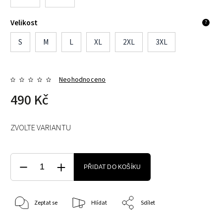
Velikost
?
S
M
L
XL
2XL
3XL
Neohodnoceno
490 Kč
ZVOLTE VARIANTU
PŘIDAT DO KOŠÍKU
Zeptat se
Hlídat
Sdílet