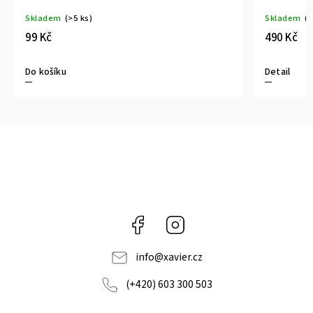
Skladem
(>5 ks)
Skladem
(>
99 Kč
490 Kč
Do košíku
Detail
Facebook
Instagram
info
@
xavier.cz
(+420) 603 300 503