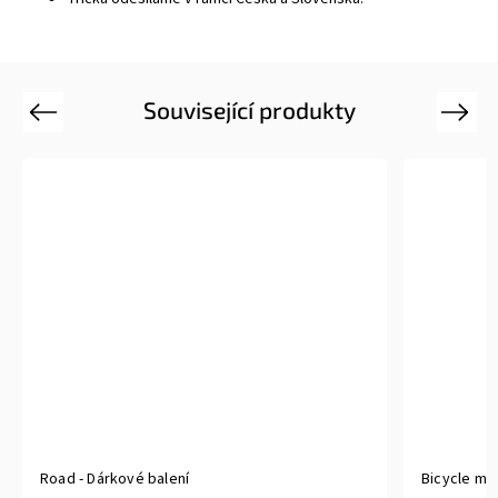
Související produkty
Previous
Next
Road - Dárkové balení
Bicycle min