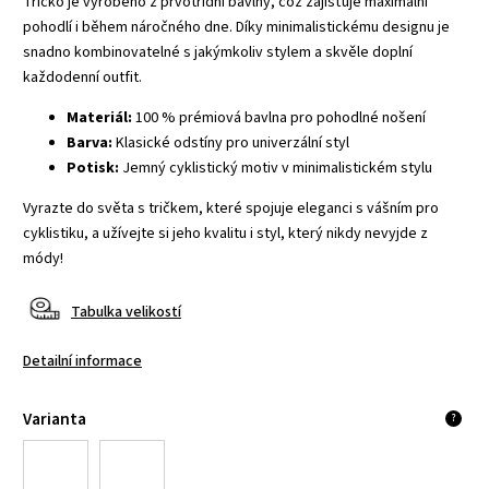
Tričko je vyrobeno z prvotřídní bavlny, což zajišťuje maximální
pohodlí i během náročného dne. Díky minimalistickému designu je
snadno kombinovatelné s jakýmkoliv stylem a skvěle doplní
každodenní outfit.
Materiál:
100 % prémiová bavlna pro pohodlné nošení
Barva:
Klasické odstíny pro univerzální styl
Potisk:
Jemný cyklistický motiv v minimalistickém stylu
Vyrazte do světa s tričkem, které spojuje eleganci s vášním pro
cyklistiku, a užívejte si jeho kvalitu i styl, který nikdy nevyjde z
módy!
Tabulka velikostí
Detailní informace
Varianta
?