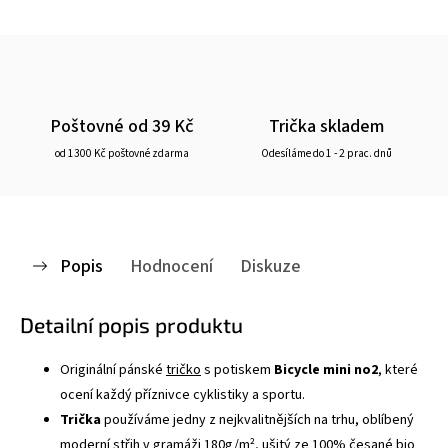
Poštovné od 39 Kč
Trička skladem
od 1300 Kč poštovné zdarma
Odesíláme do 1 - 2 prac. dnů
Popis
Hodnocení
Diskuze
Detailní popis produktu
Originální pánské
tričko
s potiskem
Bicycle mini no2
, které
ocení každý příznivce cyklistiky a sportu.
Trička
používáme jedny z nejkvalitnějších na trhu, oblíbený
moderní střih v gramáži 180g/m², ušitý ze 100% česané bio