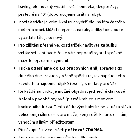
bavlny, olemovaný výstřih, krční lemovka, dvojité švy,
pratelné na 40° (doporučujeme prát na ruby).
Potisk
trička je velmi kvalitní a vydrží dlouhá léta častého
nošení a praní. Můžete jej žehlit na ruby a díky tomu bude
vypadat stále jako nový.
Pro zjištění přesné velikosti triček navštivte
tabulku
velikostí
, v případě že se vám nepodaří vybrat správně,
můžete jej zdarma vyměnit.
Trička
odesíláme do 1-3 pracovních dnů
, zpravidla do
druhého dne. Pokud vyloženě spěcháte, tak napište nebo
zavolejte a najdeme nějaké řešení, jsme tady pro Vás.
Ke každému tričku je možné objednat jedinečné
dárkové
balení
v podobě stylové "pizza" krabice s motivem
konkrétního trička. Tímto dárkovým balením se z trička stává
velice originální dárek pro muže, ženy i děti k narozeninám,
vánocům a jiným příležitostem.
Při nákupu 3 a více triček
poštovné ZDARMA.
Trička odesíláme v rámci Česka a Slovenska.