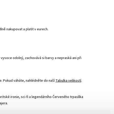
ně nakupovat a platit v eurech.
e vysoce odolný, zachovává si barvy a nepraská ani při
te. Pokud váháte, nahlédněte do naší
Tabulka velikostí
.
ritské ironie, sci-fi a legendárního Červeného trpaslíka
jera.