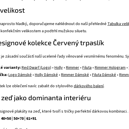
 velikost
 naprosto hladký, doporučujeme nahlédnout do naší přehledné
Tabulka veli
 konfekčním velikostem a podtrhl mužskou siluetu.
signové kolekce Červený trpaslík
t je zásadní součástí naší ucelené řady věnované vesmírnému fenoménu. S
é varianty:
Red Dwarf (Logo)
•
Holly
•
Rimmer
•
Filuta
•
Rimmer Hologram
•
čka:
Logo Dámské
•
Holly Dámské
•
Rimmer Dámské
•
Filuta Dámské
•
Rimm
tek lze oblečení navíc zabalit do stylového
dárkového balení
.
 zeď jako dominanta interiéru
esignové plakáty na zeď, které tvoří s tričky perfektní dárkovou kombinaci
 40×50 | 50×70 | 61×91
.