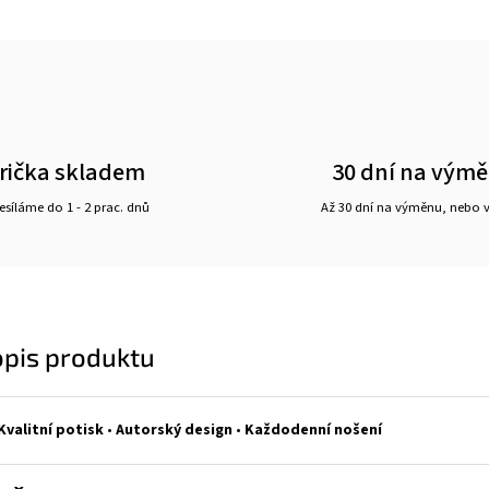
rička skladem
30 dní na vým
síláme do 1 - 2 prac. dnů
Až 30 dní na výměnu, nebo 
opis produktu
Kvalitní potisk
•
Autorský design
•
Každodenní nošení