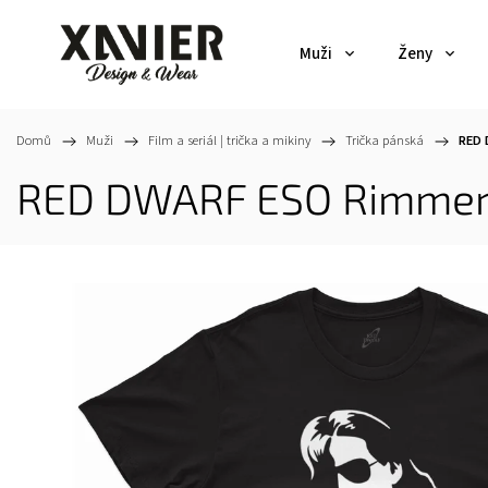
Muži
Ženy
Domů
/
Muži
/
Film a seriál | trička a mikiny
/
Trička pánská
/
RED 
RED DWARF ESO Rimmer (Č