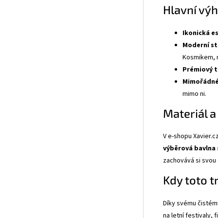
Hlavní vý
Ikonická e
Moderní st
Kosmikem, 
Prémiový t
Mimořádné
mimo ni.
Materiál a
V e-shopu Xavier.c
výběrová bavlna 
zachovává si svou 
Kdy toto t
Díky svému čistému
na letní festivaly,