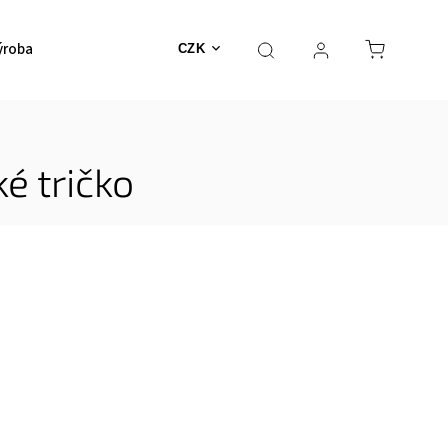
ýroba
CZK
é tričko