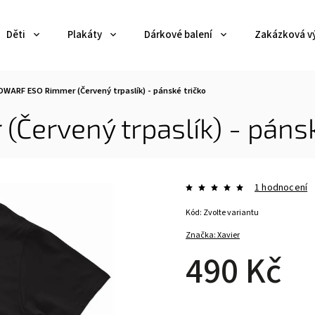
Děti
Plakáty
Dárkové balení
Zakázková v
DWARF ESO Rimmer (Červený trpaslík) - pánské tričko
ervený trpaslík) - pánsk
1 hodnocení
Kód:
Zvolte variantu
Značka:
Xavier
490 Kč