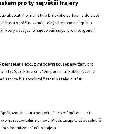
iskem pro ty největší frajery
iv absolutního hrdinství a britského sarkasmu do čisté
linií, která odráží nezaměnitelný vibe toho nejlepšího
, který dává jasně najevo váš smysl pro inteligentní
 bestseller a exkluzivní oděvní kousek navržený pro
k postavě, ze které se všem podlamují kolena (včetně
eň zachovává absolutní čistotu vašeho outfitu.
 špičkovou kvalitu a nespokojí se s průměrem. Je to
tit jako nezastavitelní hrdinové. Představuje také absolutně
 sebevědomí vesmírného frajera.