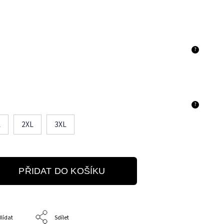
?
?
L
2XL
3XL
PŘIDAT DO KOŠÍKU
lídat
Sdílet