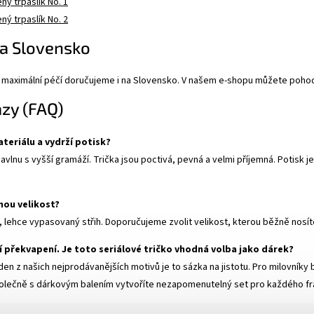
ný trpaslík No. 1
ný trpaslík No. 2
a Slovensko
maximální péčí doručujeme i na Slovensko. V našem e-shopu můžete pohodl
azy (FAQ)
ateriálu a vydrží potisk?
lnu s vyšší gramáží. Trička jsou poctivá, pevná a velmi příjemná. Potisk j
nou velikost?
 lehce vypasovaný střih. Doporučujeme zvolit velikost, kterou běžně nosí
í překvapení. Je toto seriálové tričko vhodná volba jako dárek?
en z našich nejprodávanějších motivů je to sázka na jistotu. Pro milovníky b
polečně s dárkovým balením vytvoříte nezapomenutelný set pro každého fra