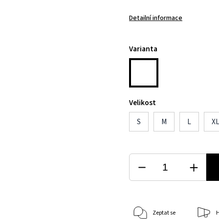
Detailní informace
Varianta
Velikost
S
M
L
X
Zeptat se
H