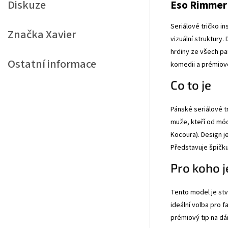
Diskuze
Eso Rimmer 
Seriálové tričko i
Značka
Xavier
vizuální struktury.
hrdiny ze všech pa
Ostatní informace
komedii a prémiovo
Co to je
Pánské seriálové t
muže, kteří od mód
Kocoura). Design j
Představuje špičku
Pro koho j
Tento model je stv
ideální volba pro f
prémiový tip na dá