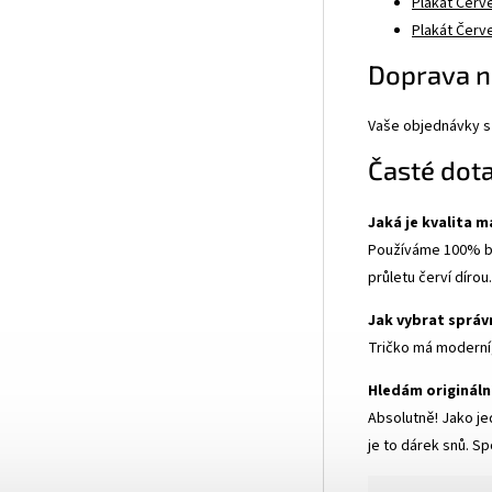
Plakát Červe
Plakát Červe
Doprava n
Vaše objednávky s 
Časté dot
Jaká je kvalita m
Používáme 100% bav
průletu červí dírou.
Jak vybrat správ
Tričko má moderní,
Hledám origináln
Absolutně! Jako jed
je to dárek snů. S