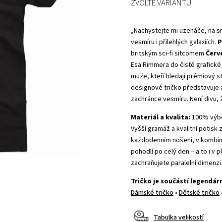
ZVOLTE VARIANTU
„Nachystejte mi uzenáče, na sn
vesmíru i přilehlých galaxiích.
P
britským sci-fi sitcomem
Červ
Esa Rimmera do čisté grafické
muže, kteří hledají prémiový s
designové tričko představuje a
zachránce vesmíru. Není divu,
Materiál a kvalita:
100% výbě
Vyšší gramáž a kvalitní potisk 
každodenním nošení, v kombina
pohodlí po celý den – a to i v
zachraňujete paralelní dimenzi
Tričko je součástí legendár
Dámské tričko
•
Dětské tričko
Tabulka velikostí