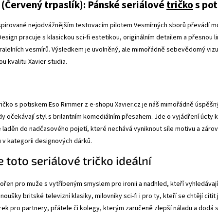
(Červený trpaslík): Pánské seriálové
tričko
s pot
nspirované nejodvážnějším testovacím pilotem Vesmírných sborů převádí mot
 Design pracuje s klasickou sci-fi estetikou, originálním detailem a přesnou 
ralelních vesmírů. Výsledkem je uvolněný, ale mimořádně sebevědomý vizuál
u kvalitu Xavier studia.
ričko s potiskem Eso Rimmer z e-shopu Xavier.cz je náš mimořádně úspěšný
y očekávají styl s brilantním komediálním přesahem. Jde o vyjádření úcty 
e laděn do nadčasového pojetí, které nechává vyniknout síle motivu a zárov
 v kategorii designových dárků.
e toto seriálové tričko ideální
ořen pro muže s vytříbeným smyslem pro ironii a nadhled, kteří vyhledávají
anoušky britské televizní klasiky, milovníky sci-fi i pro ty, kteří se chtějí cí
rek pro partnery, přátele či kolegy, kterým zaručeně zlepší náladu a dodá