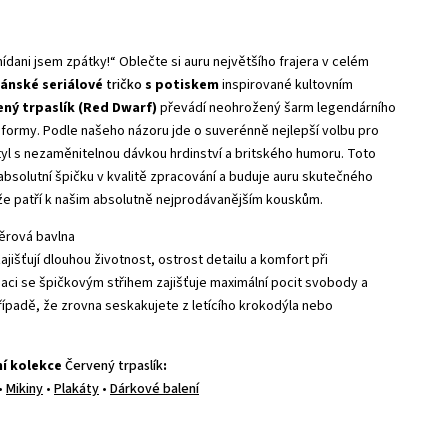
ídani jsem zpátky!“ Oblečte si auru největšího frajera v celém
ánské seriálové
tričko
s potiskem
inspirované kultovním
ený trpaslík (Red Dwarf)
převádí neohrožený šarm legendárního
 formy. Podle našeho názoru jde o suverénně nejlepší volbu pro
tyl s nezaměnitelnou dávkou hrdinství a britského humoru. Toto
bsolutní špičku v kvalitě zpracování a buduje auru skutečného
 že patří k našim absolutně nejprodávanějším kouskům.
rová bavlna
zajišťují dlouhou životnost, ostrost detailu a komfort při
ci se špičkovým střihem zajišťuje maximální pocit svobody a
 případě, že zrovna seskakujete z letícího krokodýla nebo
.
ní kolekce
Červený trpaslík
:
•
Mikiny
•
Plakáty
•
Dárkové balení