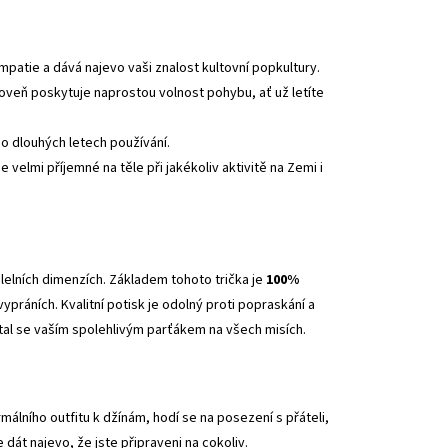
atie a dává najevo vaši znalost kultovní popkultury.
veň poskytuje naprostou volnost pohybu, ať už letíte
o dlouhých letech používání.
e velmi příjemné na těle při jakékoliv aktivitě na Zemi i
alelních dimenzích. Základem tohoto trička je
100%
ypráních. Kvalitní potisk je odolný proti popraskání a
stal se vaším spolehlivým parťákem na všech misích.
álního outfitu k džínám, hodí se na posezení s přáteli,
dát najevo, že jste připraveni na cokoliv.