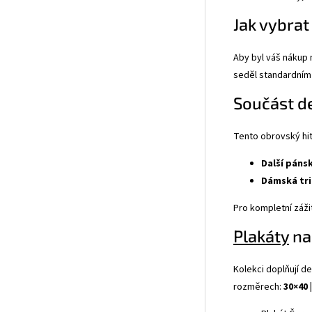
Jak vybrat
Aby byl váš nákup
seděl standardním
Součást de
Tento obrovský hi
Další pánsk
Dámská tri
Pro kompletní záži
Plakáty
na
Kolekci doplňují d
rozměrech:
30×40 |