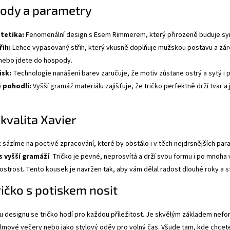
hody a parametry
stetika:
Fenomenální design s Esem Rimmerem, který přirozeně buduje symp
řih:
Lehce vypasovaný střih, který vkusně doplňuje mužskou postavu a záro
nebo jdete do hospody.
isk:
Technologie nanášení barev zaručuje, že motiv zůstane ostrý a sytý i p
 pohodlí:
Vyšší gramáž materiálu zajišťuje, že tričko perfektně drží tvar a j
 kvalita Xavier
z sázíme na poctivé zpracování, které by obstálo i v těch nejdrsnějších par
s vyšší gramáží
. Tričko je pevné, neprosvítá a drží svou formu i po mnoha v
ostrost. Tento kousek je navržen tak, aby vám dělal radost dlouhé roky a 
ričko s potiskem nosit
 designu se tričko hodí pro každou příležitost. Je skvělým základem neform
 filmové večery nebo jako stylový oděv pro volný čas. Všude tam, kde chcete 