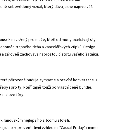
ádně sebevědomý vizuál, který dává jasně najevo váš
 kousek navržený pro muže, kteří od módy očekávají styl
l fenomén trapného ticha a kancelářských vtípků. Design
ů a zároveň zachovává naprostou čistotu vašeho šatníku.
 která přirozeně buduje sympatie a otevírá konverzace u
y i pro ty, kteří tajně touží po vlastní ceně Dundie.
 kanclové fóry.
 k fanouškům nejlepšího sitcomu století.
jistilo reprezentativní vzhled na "Casual Friday" i mimo