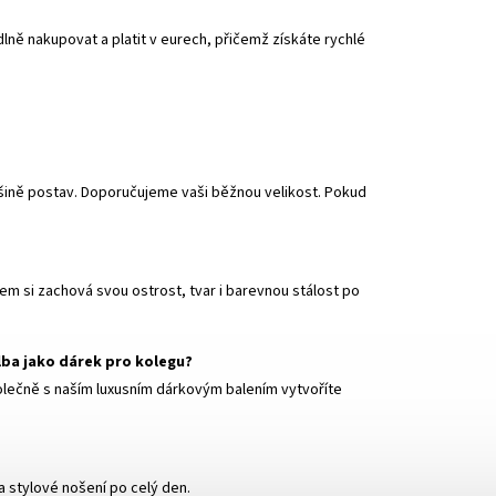
ě nakupovat a platit v eurech, přičemž získáte rychlé
tšině postav. Doporučujeme vaši běžnou velikost. Pokud
em si zachová svou ostrost, tvar i barevnou stálost po
lba jako dárek pro kolegu?
lečně s naším luxusním dárkovým balením vytvoříte
a stylové nošení po celý den.