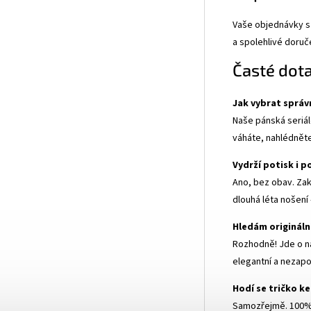
Vaše objednávky s 
a spolehlivé doruč
Časté dot
Jak vybrat správ
Naše pánská seriál
váháte, nahlédnět
Vydrží potisk i 
Ano, bez obav. Zak
dlouhá léta nošení
Hledám origináln
Rozhodně! Jde o n
elegantní a nezapo
Hodí se tričko k
Samozřejmě. 100% b