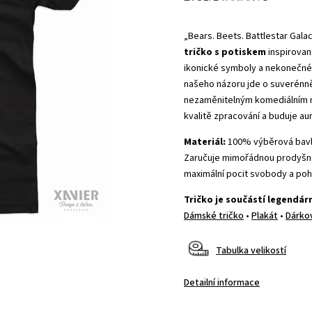
„Bears. Beets. Battlestar Gala
tričko s potiskem
inspirova
ikonické symboly a nekonečné 
našeho názoru jde o suverénně 
nezaměnitelným komediálním n
kvalitě zpracování a buduje au
Materiál:
100% výběrová bav
Zaručuje mimořádnou prodyšnos
maximální pocit svobody a poh
Tričko je součástí legendár
Dámské tričko
•
Plakát
•
Dárko
Tabulka velikostí
Detailní informace