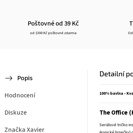
Poštovné od 39 Kč
T
od 1300 Kč poštovné zdarma
Ode
Detailní p
Popis
100% bavlna
•
Kva
Hodnocení
Diskuze
The Office (
Seriálové tričko i
Značka
Xavier
ikonické hrnečky) d