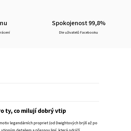
ěnu
Spokojenost 99,8%
vrácení
Dle uživatelů Facebooku
o ty, co milují dobrý vtip
motiv legendárních propriet (od Dwightových brýlí až po
 vtipným detailem a přesnou linií, která odráží