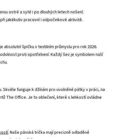
nou ostré a syté i po dlouhých letech nošení.
i jakékoliv pracovní i odpočinkové aktivitě.
e absolutní špičku v textilním průmyslu pro rok 2026.
 odolnost proti opotřebení. Každý šev je symbolem naší
ychu.
u. Skvěle funguje k džínám pro uvolněné pátky v práci, na
 The Office. Je to oblečení, které s lehkostí ovládne
kostí
. Naše pánská trička mají precizně odladěné