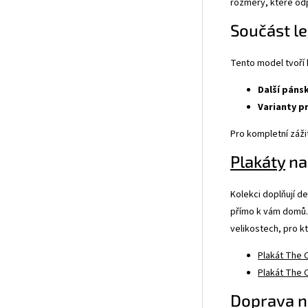
rozměry, které odp
Součást le
Tento model tvoří h
Další páns
Varianty p
Pro kompletní záži
Plakáty
na
Kolekci doplňují d
přímo k vám domů. 
velikostech, pro k
Plakát The O
Plakát The O
Doprava n