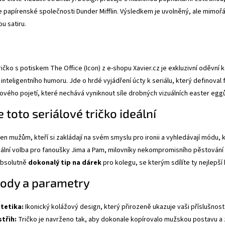
 papírenské společnosti Dunder Mifflin. Výsledkem je uvolněný, ale mimoř
u satiru.
ričko s potiskem The Office (Icon) z e-shopu Xavier.cz je exkluzivní oděvní
inteligentního humoru. Jde o hrdé vyjádření úcty k seriálu, který definova
ového pojetí, které nechává vyniknout síle drobných vizuálních easter egg
e toto seriálové tričko ideální
en mužům, kteří si zakládají na svém smyslu pro ironii a vyhledávají módu,
eální volba pro fanoušky Jima a Pam, milovníky nekompromisního pěstování řep
absolutně
dokonalý tip na dárek
pro kolegu, se kterým sdílíte ty nejlepší
hody a parametry
stetika:
Ikonický kolážový design, který přirozeně ukazuje vaši příslušnost
střih:
Tričko je navrženo tak, aby dokonale kopírovalo mužskou postavu a za