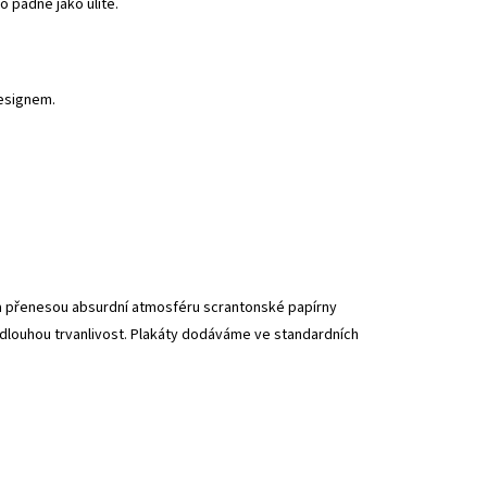
o padne jako ulité.
designem.
i a přenesou absurdní atmosféru scrantonské papírny
 dlouhou trvanlivost. Plakáty dodáváme ve standardních