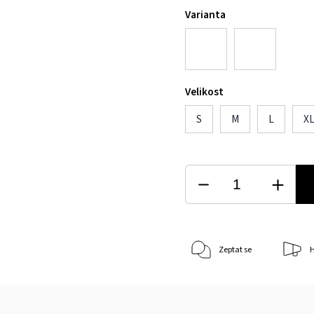
Varianta
Velikost
S
M
L
X
Zeptat se
H