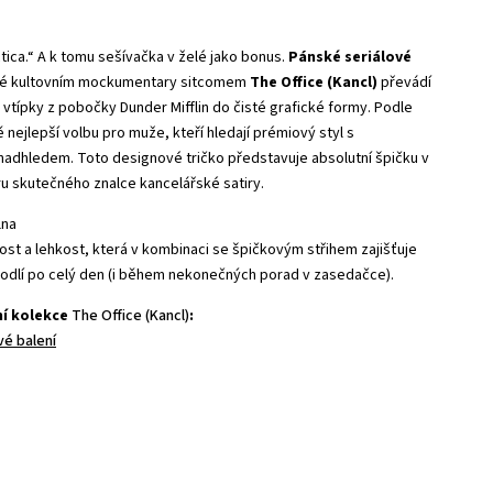
ctica.“ A k tomu sešívačka v želé jako bonus.
Pánské seriálové
né kultovním mockumentary sitcomem
The Office (Kancl)
převádí
vtípky z pobočky Dunder Mifflin do čisté grafické formy. Podle
nejlepší volbu pro muže, kteří hledají prémiový styl s
adhledem. Toto designové tričko představuje absolutní špičku v
ru skutečného znalce kancelářské satiry.
lna
t a lehkost, která v kombinaci se špičkovým střihem zajišťuje
odlí po celý den (i během nekonečných porad v zasedačce).
ní kolekce
The Office (Kancl)
:
vé balení