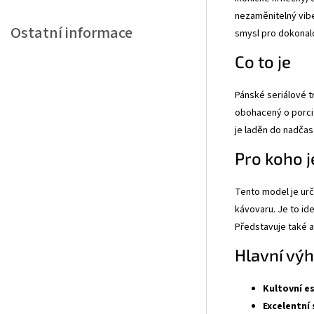
nezaměnitelný vibe
Ostatní informace
smysl pro dokonalo
Co to je
Pánské seriálové t
obohacený o porci 
je laděn do nadčas
Pro koho j
Tento model je urč
kávovaru. Je to id
Představuje také 
Hlavní vý
Kultovní e
Excelentní 