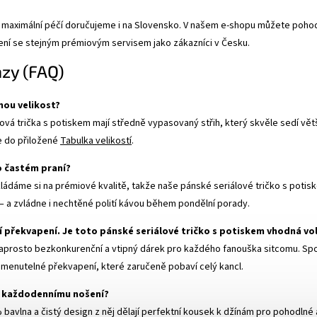
maximální péčí doručujeme i na Slovensko. V našem e-shopu můžete pohodln
ení se stejným prémiovým servisem jako zákazníci v Česku.
azy (FAQ)
nou velikost?
ová trička s potiskem mají středně vypasovaný střih, který skvěle sedí vě
e do přiložené
Tabulka velikostí
.
po častém praní?
ládáme si na prémiové kvalitě, takže naše pánské seriálové tričko s potisk
 – a zvládne i nechtěné polití kávou během pondělní porady.
í překvapení. Je toto pánské seriálové tričko s potiskem vhodná vo
aprosto bezkonkurenční a vtipný dárek pro každého fanouška sitcomu. Spo
menutelné překvapení, které zaručeně pobaví celý kancl.
e každodennímu nošení?
avlna a čistý design z něj dělají perfektní kousek k džínám pro pohodlné 