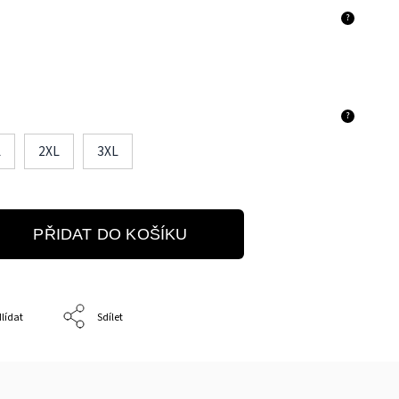
?
?
L
2XL
3XL
PŘIDAT DO KOŠÍKU
lídat
Sdílet