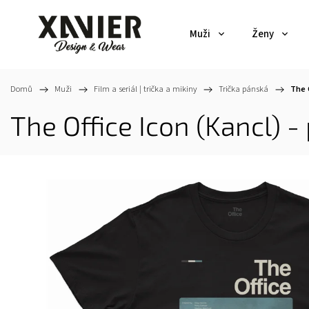
Muži
Ženy
Domů
/
Muži
/
Film a seriál | trička a mikiny
/
Trička pánská
/
The 
The Office Icon (Kancl) -