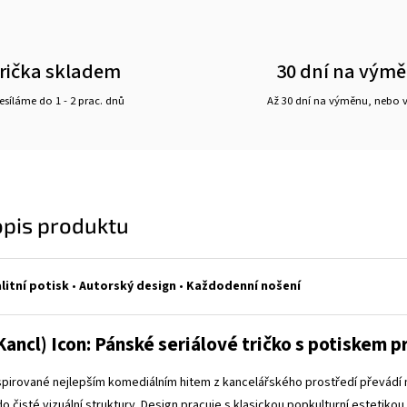
rička skladem
30 dní na vým
síláme do 1 - 2 prac. dnů
Až 30 dní na výměnu, nebo 
opis produktu
litní potisk
•
Autorský design
•
Každodenní nošení
Kancl) Icon: Pánské seriálové tričko s potiskem pr
nspirované nejlepším komediálním hitem z kancelářského prostředí převádí 
o čisté vizuální struktury. Design pracuje s klasickou popkulturní estetikou,