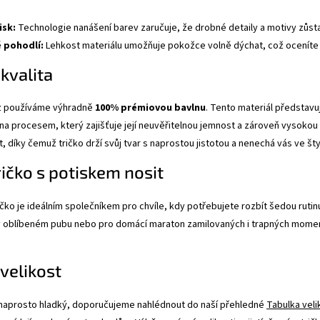
isk:
Technologie nanášení barev zaručuje, že drobné detaily a motivy zůsta
 pohodlí:
Lehkost materiálu umožňuje pokožce volně dýchat, což oceníte př
 kvalita
cz používáme výhradně
100% prémiovou bavlnu
. Tento materiál představuj
na procesem, který zajišťuje její neuvěřitelnou jemnost a zároveň vysokou
, díky čemuž tričko drží svůj tvar s naprostou jistotou a nenechá vás ve št
ričko s potiskem nosit
čko je ideálním společníkem pro chvíle, kdy potřebujete rozbít šedou rutin
 oblíbeném pubu nebo pro domácí maraton zamilovaných i trapných momentů
 velikost
 naprosto hladký, doporučujeme nahlédnout do naší přehledné
Tabulka veli