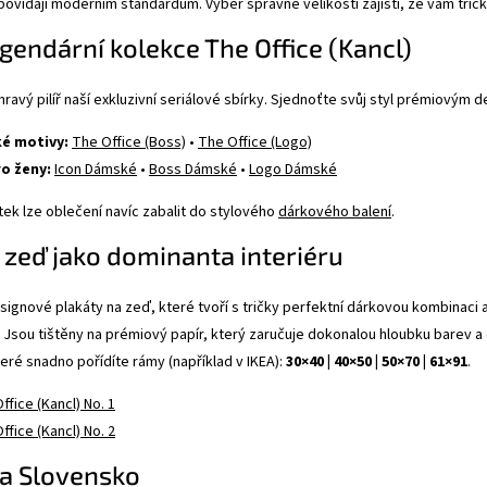
ovídají moderním standardům. Výběr správné velikosti zajistí, že vám tričk
gendární kolekce The Office (Kancl)
ravý pilíř naší exkluzivní seriálové sbírky. Sjednoťte svůj styl prémiovým 
ké motivy:
The Office (Boss)
•
The Office (Logo)
ro ženy:
Icon Dámské
•
Boss Dámské
•
Logo Dámské
tek lze oblečení navíc zabalit do stylového
dárkového balení
.
 zeď jako dominanta interiéru
esignové plakáty na zeď, které tvoří s tričky perfektní dárkovou kombinac
Jsou tištěny na prémiový papír, který zaručuje dokonalou hloubku barev a
teré snadno pořídíte rámy (například v IKEA):
30×40 | 40×50 | 50×70 | 61×91
.
ffice (Kancl) No. 1
ffice (Kancl) No. 2
a Slovensko