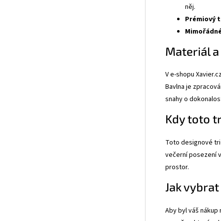
něj.
Prémiový t
Mimořádné
Materiál a
V e-shopu Xavier.
Bavlna je zpracová
snahy o dokonalost
Kdy toto t
Toto designové tri
večerní posezení v
prostor.
Jak vybrat
Aby byl váš nákup