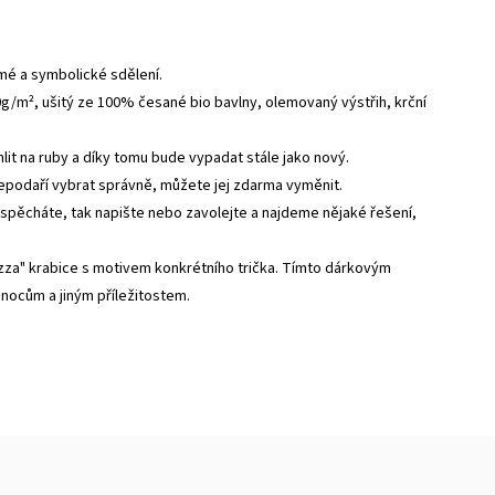
jmé a symbolické sdělení.
0g/m², ušitý ze 100% česané bio bavlny, olemovaný výstřih, krční
ehlit na ruby a díky tomu bude vypadat stále jako nový.
nepodaří vybrat správně, můžete jej zdarma vyměnit.
 spěcháte, tak napište nebo zavolejte a najdeme nějaké řešení,
zza" krabice s motivem konkrétního trička. Tímto dárkovým
vánocům a jiným příležitostem.