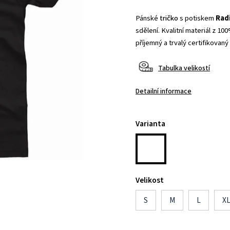
Pánské
tričko
s potiskem
Rad
sdělení. Kvalitní materiál z 10
příjemný a trvalý certifikovaný 
Tabulka velikostí
Detailní informace
Varianta
Velikost
S
M
L
X