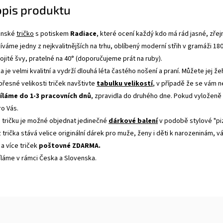
opis produktu
pánské
tričko
s potiskem
Radiace
, které ocení každý kdo má rád jasné, zře
váme jedny z nejkvalitnějších na trhu, oblíbený moderní střih v gramáži 18
jité švy, pratelné na 40° (doporučujeme prát na ruby).
a je velmi kvalitní a vydrží dlouhá léta častého nošení a praní. Můžete jej ž
 přesné velikosti triček navštivte
tabulku velikostí
, v případě že se vám 
íláme do 1-3 pracovních dnů
, zpravidla do druhého dne. Pokud vyloženě
ro Vás.
tričku je možné objednat jedinečné
dárkové balení
v podobě stylové "pi
 trička stává velice originální dárek pro muže, ženy i děti k narozeninám, 
 a více triček
poštovné ZDARMA.
íláme v rámci Česka a Slovenska.