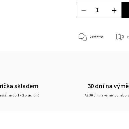
Zeptat se
H
rička skladem
30 dní na vým
síláme do 1 - 2 prac. dnů
Až 30 dní na výměnu, nebo 