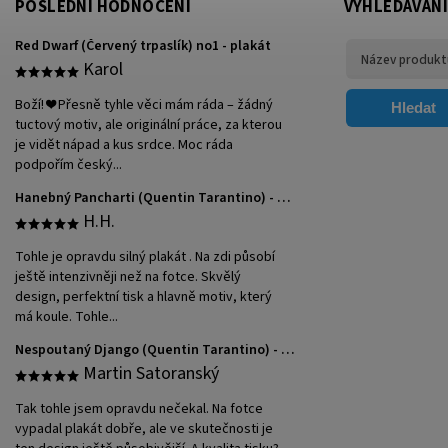
POSLEDNÍ HODNOCENÍ
VYHLEDÁVÁNÍ
Red Dwarf (Červený trpaslík) no1 - plakát
Karol
Boží! ❤️ Přesně tyhle věci mám ráda – žádný
Hledat
tuctový motiv, ale originální práce, za kterou
je vidět nápad a kus srdce. Moc ráda
podpořím český...
Hanebný Pancharti (Quentin Tarantino) - plakát
H.H.
Tohle je opravdu silný plakát . Na zdi působí
ještě intenzivněji než na fotce. Skvělý
design, perfektní tisk a hlavně motiv, který
má koule. Tohle...
Nespoutaný Django (Quentin Tarantino) - plakát
Martin Satoranský
Tak tohle jsem opravdu nečekal. Na fotce
vypadal plakát dobře, ale ve skutečnosti je