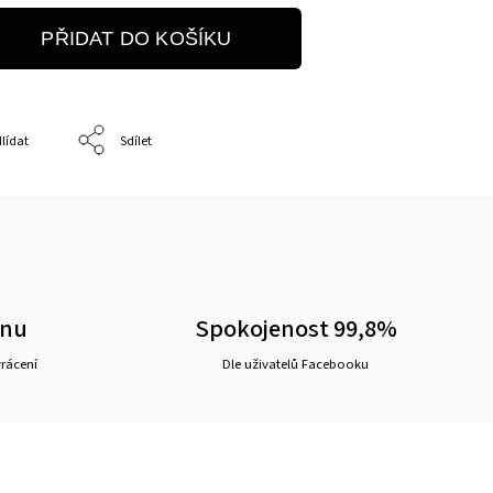
PŘIDAT DO KOŠÍKU
lídat
Sdílet
ěnu
Spokojenost 99,8%
vrácení
Dle uživatelů Facebooku