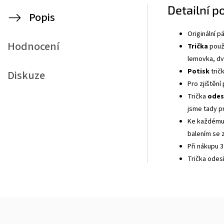
Detailní p
Popis
Originální 
Hodnocení
Trička
použí
lemovka, dvo
Potisk
tričk
Diskuze
Pro zjištění
Trička
odes
jsme tady p
Ke každému 
balením se z
Při nákupu 3
Trička odes