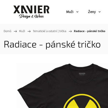
Muži
Ženy
Domů
/
Muži
/
Tematické a ostatní | trička
/
Radiace - pánské tričko
Radiace - pánské tričko