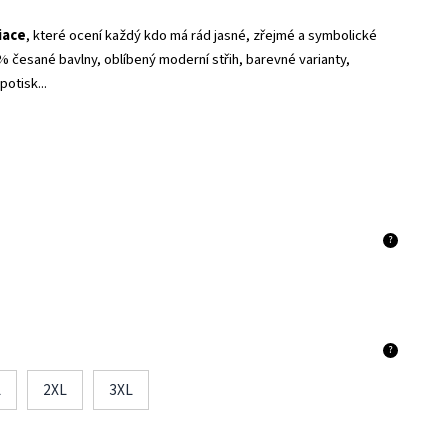
iace
, které ocení každý kdo má rád jasné, zřejmé a symbolické
0% česané bavlny, oblíbený moderní střih, barevné varianty,
potisk...
?
?
L
2XL
3XL