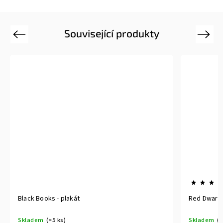
Související produkty
Previous
Next
Red Dwarf (Červený trpaslík) no1 - plakát
Skladem
(>5 ks)