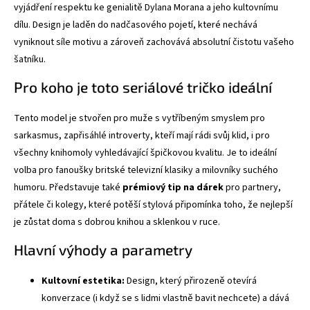
vyjádření respektu ke genialitě Dylana Morana a jeho kultovnímu
dílu. Design je laděn do nadčasového pojetí, které nechává
vyniknout síle motivu a zároveň zachovává absolutní čistotu vašeho
šatníku.
Pro koho je toto seriálové tričko ideální
Tento model je stvořen pro muže s vytříbeným smyslem pro
sarkasmus, zapřisáhlé introverty, kteří mají rádi svůj klid, i pro
všechny knihomoly vyhledávající špičkovou kvalitu. Je to ideální
volba pro fanoušky britské televizní klasiky a milovníky suchého
humoru. Představuje také
prémiový tip na dárek
pro partnery,
přátele či kolegy, které potěší stylová připomínka toho, že nejlepší
je zůstat doma s dobrou knihou a sklenkou v ruce.
Hlavní výhody a parametry
Kultovní estetika:
Design, který přirozeně otevírá
konverzace (i když se s lidmi vlastně bavit nechcete) a dává