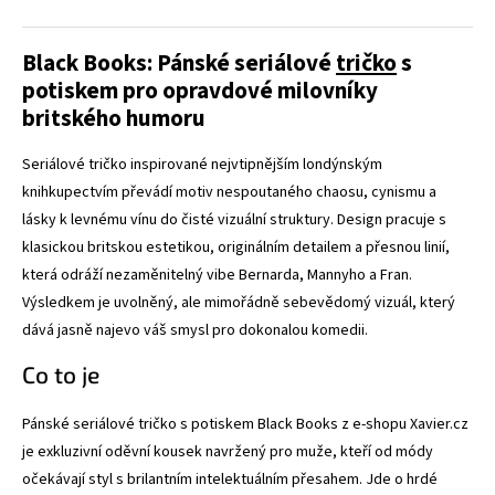
Black Books: Pánské seriálové
tričko
s
potiskem pro opravdové milovníky
britského humoru
Seriálové tričko inspirované nejvtipnějším londýnským
knihkupectvím převádí motiv nespoutaného chaosu, cynismu a
lásky k levnému vínu do čisté vizuální struktury. Design pracuje s
klasickou britskou estetikou, originálním detailem a přesnou linií,
která odráží nezaměnitelný vibe Bernarda, Mannyho a Fran.
Výsledkem je uvolněný, ale mimořádně sebevědomý vizuál, který
dává jasně najevo váš smysl pro dokonalou komedii.
Co to je
Pánské seriálové tričko s potiskem Black Books z e-shopu Xavier.cz
je exkluzivní oděvní kousek navržený pro muže, kteří od módy
očekávají styl s brilantním intelektuálním přesahem. Jde o hrdé