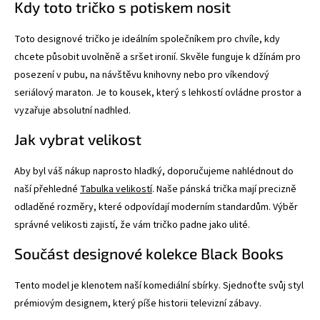
Kdy toto tričko s potiskem nosit
Toto designové tričko je ideálním společníkem pro chvíle, kdy
chcete působit uvolněně a sršet ironií. Skvěle funguje k džínám pro
posezení v pubu, na návštěvu knihovny nebo pro víkendový
seriálový maraton. Je to kousek, který s lehkostí ovládne prostor a
vyzařuje absolutní nadhled.
Jak vybrat velikost
Aby byl váš nákup naprosto hladký, doporučujeme nahlédnout do
naší přehledné
Tabulka velikostí
. Naše pánská trička mají precizně
odladěné rozměry, které odpovídají moderním standardům. Výběr
správné velikosti zajistí, že vám tričko padne jako ulité.
Součást designové kolekce Black Books
Tento model je klenotem naší komediální sbírky. Sjednoťte svůj styl
prémiovým designem, který píše historii televizní zábavy.