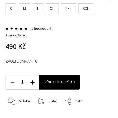
S
M
L
XL
2XL
3XL
1 hodnocení
Značka:
Xavier
490 Kč
ZVOLTE VARIANTU
PŘIDAT DO KOŠÍKU
Zeptat se
Hlídat
Sdílet