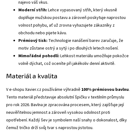
najevo váš vkus.
Moderní střih:
Lehce vypasovaný střih, který vkusně
doplňuje mužskou postavu a zároveň poskytuje naprostou
volnost pohybu, ať už zrovna vyhazujete zákazníky z
obchodu nebo pijete kávu.
Prémiový tisk:
Technologie nanášení barev zaručuje, že
motiv zůstane ostrý a sytý i po dlouhých letech nošení.
Mimořádné pohodlí:
Lehkost materiálu umožňuje pokožce
volně dýchat, což oceníte při jakékoliv denní aktivitě.
Materiál a kvalita
V e-shopu Xavier.cz používáme výhradně
100% prémiovou bavlnu
.
Tento materiál představuje absolutní špičku v textilním průmyslu
pro rok 2026. Bavlna je zpracována procesem, který zajišťuje její
neuvěřitelnou jemnost a zároveň vysokou odolnost proti
opotřebení. Každý šev je symbolem naší snahy o dokonalost, díky
čemuž tričko drží svůj tvar s naprostou jistotou.