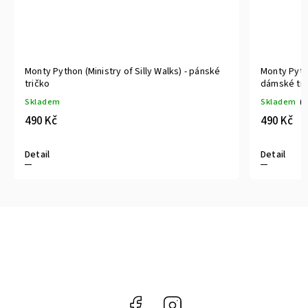
Silly Walks) - pánské
Monty Python - Ministry of Silly Walks 2 -
dámské tričko
Skladem
(>5 ks)
490 Kč
Detail
Facebook
Instagram