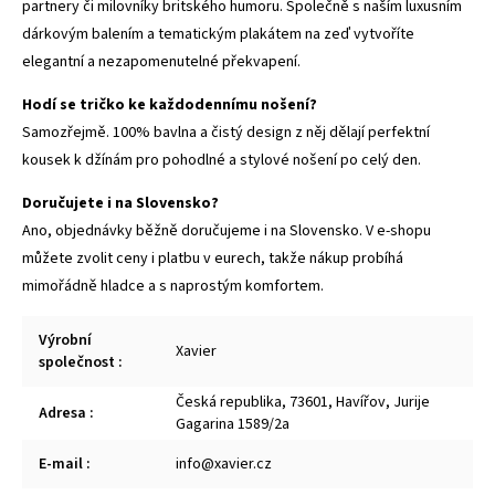
partnery či milovníky britského humoru. Společně s naším luxusním
dárkovým balením a tematickým plakátem na zeď vytvoříte
elegantní a nezapomenutelné překvapení.
Hodí se tričko ke každodennímu nošení?
Samozřejmě. 100% bavlna a čistý design z něj dělají perfektní
kousek k džínám pro pohodlné a stylové nošení po celý den.
Doručujete i na Slovensko?
Ano, objednávky běžně doručujeme i na Slovensko. V e-shopu
můžete zvolit ceny i platbu v eurech, takže nákup probíhá
mimořádně hladce a s naprostým komfortem.
Výrobní
Xavier
společnost
:
Česká republika, 73601, Havířov, Jurije
Adresa
:
Gagarina 1589/2a
E-mail
:
info@xavier.cz