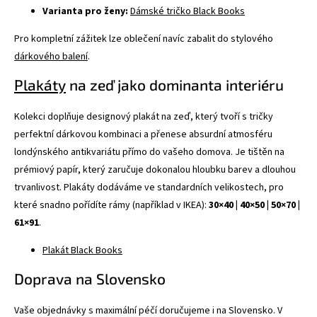
Varianta pro ženy:
Dámské tričko Black Books
Pro kompletní zážitek lze oblečení navíc zabalit do stylového
dárkového balení
.
Plakáty
na zeď jako dominanta interiéru
Kolekci doplňuje designový plakát na zeď, který tvoří s tričky
perfektní dárkovou kombinaci a přenese absurdní atmosféru
londýnského antikvariátu přímo do vašeho domova. Je tištěn na
prémiový papír, který zaručuje dokonalou hloubku barev a dlouhou
trvanlivost. Plakáty dodáváme ve standardních velikostech, pro
které snadno pořídíte rámy (například v IKEA):
30×40 | 40×50 | 50×70 |
61×91
.
Plakát Black Books
Doprava na Slovensko
Vaše objednávky s maximální péčí doručujeme i na Slovensko. V