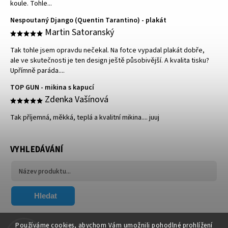
koule. Tohle...
Nespoutaný Django (Quentin Tarantino) - plakát
Martin Satoranský
Tak tohle jsem opravdu nečekal. Na fotce vypadal plakát dobře,
ale ve skutečnosti je ten design ještě působivější. A kvalita tisku?
Upřímně paráda....
TOP GUN - mikina s kapucí
Zdenka Vašínová
Tak příjemná, měkká, teplá a kvalitní mikina.... juuj
VYHLEDÁVÁNÍ
Hledat
FACEBOOK
Používáme cookies, abychom Vám umožnili pohodlné prohlížení