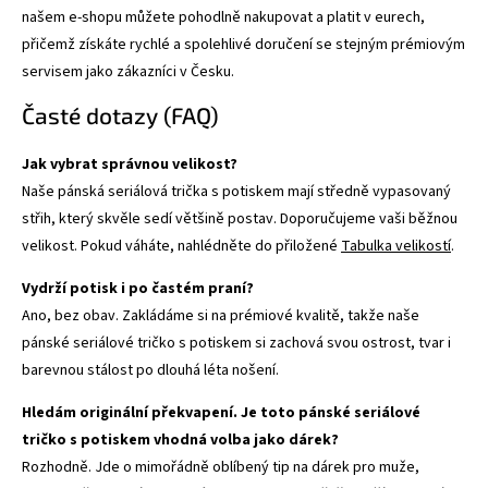
našem e-shopu můžete pohodlně nakupovat a platit v eurech,
přičemž získáte rychlé a spolehlivé doručení se stejným prémiovým
servisem jako zákazníci v Česku.
Časté dotazy (FAQ)
Jak vybrat správnou velikost?
Naše pánská seriálová trička s potiskem mají středně vypasovaný
střih, který skvěle sedí většině postav. Doporučujeme vaši běžnou
velikost. Pokud váháte, nahlédněte do přiložené
Tabulka velikostí
.
Vydrží potisk i po častém praní?
Ano, bez obav. Zakládáme si na prémiové kvalitě, takže naše
pánské seriálové tričko s potiskem si zachová svou ostrost, tvar i
barevnou stálost po dlouhá léta nošení.
Hledám originální překvapení. Je toto pánské seriálové
tričko s potiskem vhodná volba jako dárek?
Rozhodně. Jde o mimořádně oblíbený tip na dárek pro muže,