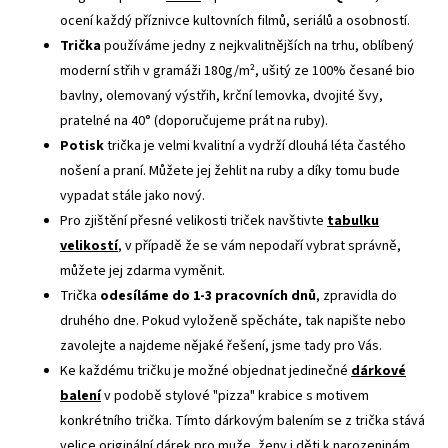
ocení každý příznivce kultovních filmů, seriálů a osobností.
Trička
používáme jedny z nejkvalitnějších na trhu, oblíbený
moderní střih v gramáži 180g/m², ušitý ze 100% česané bio
bavlny, olemovaný výstřih, krční lemovka, dvojité švy,
pratelné na 40° (doporučujeme prát na ruby).
Potisk
trička je velmi kvalitní a vydrží dlouhá léta častého
nošení a praní. Můžete jej žehlit na ruby a díky tomu bude
vypadat stále jako nový.
Pro zjištění přesné velikosti triček navštivte
tabulku
velikostí
, v případě že se vám nepodaří vybrat správně,
můžete jej zdarma vyměnit.
Trička
odesíláme do 1-3 pracovních dnů
, zpravidla do
druhého dne. Pokud vyloženě spěcháte, tak napište nebo
zavolejte a najdeme nějaké řešení, jsme tady pro Vás.
Ke každému tričku je možné objednat jedinečné
dárkové
balení
v podobě stylové "pizza" krabice s motivem
konkrétního trička. Tímto dárkovým balením se z trička stává
velice originální dárek pro muže, ženy i děti k narozeninám,