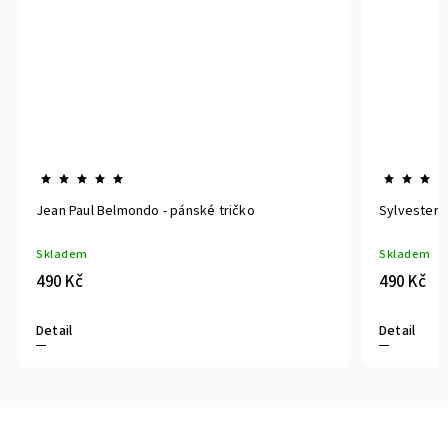
Jean Paul Belmondo - pánské tričko
Sylvester S
Skladem
Skladem
490 Kč
490 Kč
Detail
Detail