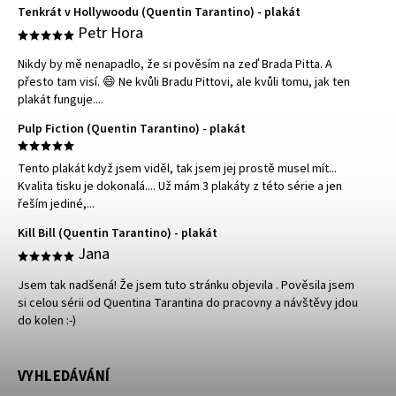
Tenkrát v Hollywoodu (Quentin Tarantino) - plakát
Petr Hora
Nikdy by mě nenapadlo, že si pověsím na zeď Brada Pitta. A
přesto tam visí. 😄 Ne kvůli Bradu Pittovi, ale kvůli tomu, jak ten
plakát funguje....
Pulp Fiction (Quentin Tarantino) - plakát
Tento plakát když jsem viděl, tak jsem jej prostě musel mít...
Kvalita tisku je dokonalá.... Už mám 3 plakáty z této série a jen
řeším jediné,...
Kill Bill (Quentin Tarantino) - plakát
Jana
Jsem tak nadšená! Že jsem tuto stránku objevila . Pověsila jsem
si celou sérii od Quentina Tarantina do pracovny a návštěvy jdou
do kolen :-)
VYHLEDÁVÁNÍ