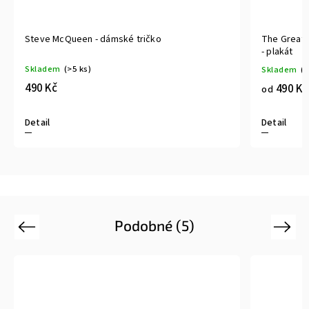
Steve McQueen - dámské tričko
The Great 
- plakát
Skladem
(>5 ks)
Skladem
(>
490 Kč
490 Kč
od
Detail
Detail
Podobné (5)
Previous
Next