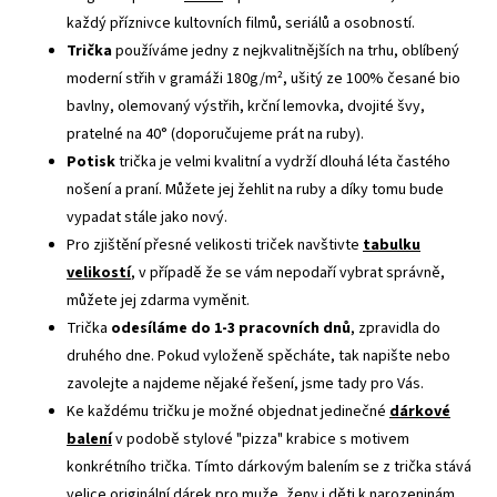
každý příznivce kultovních filmů, seriálů a osobností.
Trička
používáme jedny z nejkvalitnějších na trhu, oblíbený
moderní střih v gramáži 180g/m², ušitý ze 100% česané bio
bavlny, olemovaný výstřih, krční lemovka, dvojité švy,
pratelné na 40° (doporučujeme prát na ruby).
Potisk
trička je velmi kvalitní a vydrží dlouhá léta častého
nošení a praní. Můžete jej žehlit na ruby a díky tomu bude
vypadat stále jako nový.
Pro zjištění přesné velikosti triček navštivte
tabulku
velikostí
, v případě že se vám nepodaří vybrat správně,
můžete jej zdarma vyměnit.
Trička
odesíláme do 1-3 pracovních dnů
, zpravidla do
druhého dne. Pokud vyloženě spěcháte, tak napište nebo
zavolejte a najdeme nějaké řešení, jsme tady pro Vás.
Ke každému tričku je možné objednat jedinečné
dárkové
balení
v podobě stylové "pizza" krabice s motivem
konkrétního trička. Tímto dárkovým balením se z trička stává
velice originální dárek pro muže, ženy i děti k narozeninám,