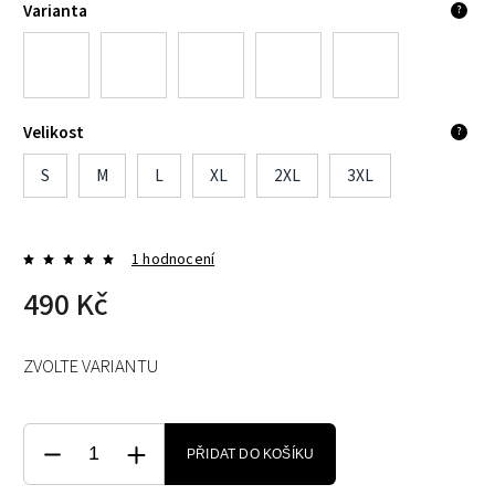
Varianta
?
Velikost
?
S
M
L
XL
2XL
3XL
1 hodnocení
490 Kč
ZVOLTE VARIANTU
PŘIDAT DO KOŠÍKU