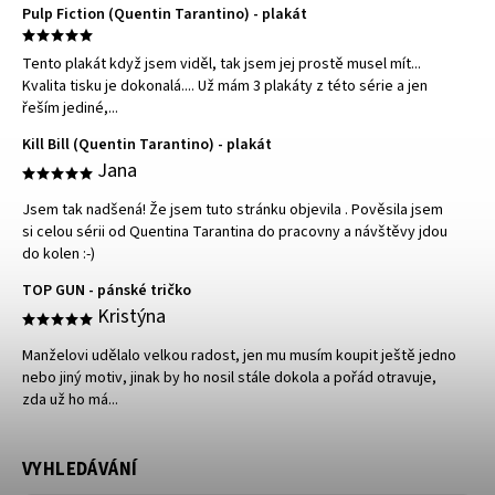
Pulp Fiction (Quentin Tarantino) - plakát
Tento plakát když jsem viděl, tak jsem jej prostě musel mít...
Kvalita tisku je dokonalá.... Už mám 3 plakáty z této série a jen
řeším jediné,...
Kill Bill (Quentin Tarantino) - plakát
Jana
Jsem tak nadšená! Že jsem tuto stránku objevila . Pověsila jsem
si celou sérii od Quentina Tarantina do pracovny a návštěvy jdou
do kolen :-)
TOP GUN - pánské tričko
Kristýna
Manželovi udělalo velkou radost, jen mu musím koupit ještě jedno
nebo jiný motiv, jinak by ho nosil stále dokola a pořád otravuje,
zda už ho má...
VYHLEDÁVÁNÍ