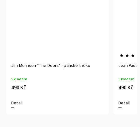
Jim Morrison "The Doors" - pánské tričko
Jean Paul 
Skladem
Skladem
490 Kč
490 Kč
Detail
Detail