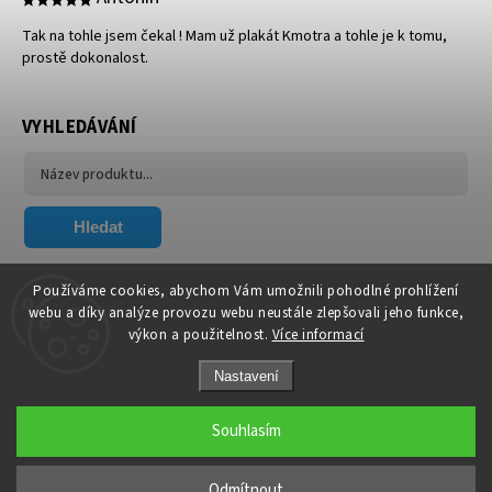
Tak na tohle jsem čekal ! Mam už plakát Kmotra a tohle je k tomu,
prostě dokonalost.
VYHLEDÁVÁNÍ
Hledat
FACEBOOK
Používáme cookies, abychom Vám umožnili pohodlné prohlížení
webu a díky analýze provozu webu neustále zlepšovali jeho funkce,
výkon a použitelnost.
Více informací
Nastavení
Souhlasím
Copyright 2026
Xavier.cz
. Všechna práva vyhrazena.
Upravit nastavení cookies
Odmítnout