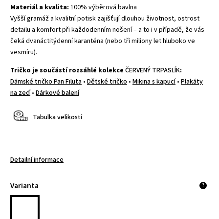
Materiál a kvalita:
100% výběrová bavlna
Vyšší gramáž a kvalitní potisk zajišťují dlouhou životnost, ostrost
detailu a komfort při každodenním nošení – a to i v případě, že vás
čeká dvanáctitýdenní karanténa (nebo tři miliony let hluboko ve
vesmíru).
Tričko je součástí rozsáhlé kolekce
ČERVENÝ TRPASLÍK
:
Dámské tričko Pan Filuta
•
Dětské tričko
•
Mikina s kapucí
•
Plakáty
na zeď
•
Dárkové balení
Tabulka velikostí
Detailní informace
Varianta
?