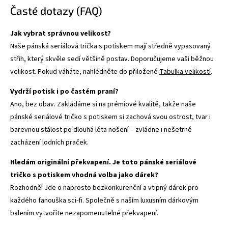
Časté dotazy (FAQ)
Jak vybrat správnou velikost?
Naše pánská seriálová trička s potiskem mají středně vypasovaný
střih, který skvěle sedí většině postav. Doporučujeme vaši běžnou
velikost. Pokud váháte, nahlédněte do přiložené
Tabulka velikostí
.
Vydrží potisk i po častém praní?
Ano, bez obav. Zakládáme si na prémiové kvalitě, takže naše
pánské seriálové tričko s potiskem si zachová svou ostrost, tvar i
barevnou stálost po dlouhá léta nošení – zvládne i nešetrné
zacházení lodních praček.
Hledám originální překvapení. Je toto pánské seriálové
tričko s potiskem vhodná volba jako dárek?
Rozhodně! Jde o naprosto bezkonkurenční a vtipný dárek pro
každého fanouška sci-fi. Společně s naším luxusním dárkovým
balením vytvoříte nezapomenutelné překvapení.