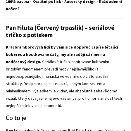
100% bavlna
•
Kvalitní potisk
•
Autorský design
•
Každodenní
nošení
Pan Filuta (Červený trpaslík) – seriálové
tričko
s potiskem
Král bramborových lidí by vám sice doporučil spíše létající
koberec a kostkované šaty, my ale raději sázíme na
nadčasový design.
Seriálové tričko inspirované kultovním
britským fenoménem převádí motiv nejslavnějšího (a
nejnebezpečnějšího) maňáska ve vesmíru do čisté vizuální
struktury. Design pracuje s redukcí, jasným kontrastem a
minimalismem. Výsledkem je klidný, ale absolutně sebevědomý
vizuál, který dává jasně najevo váš smysl pro humor a znalost těch
nejlepších televizních momentů.
Co to je
Pánské seriálové tričko s potiskem Red Dwarf z e-shopu Xavier.cz je