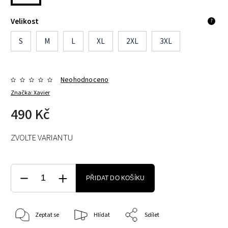
Velikost
?
S
M
L
XL
2XL
3XL
Neohodnoceno
Značka:
Xavier
490 Kč
ZVOLTE VARIANTU
PŘIDAT DO KOŠÍKU
Zeptat se
Hlídat
Sdílet