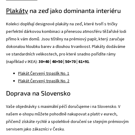
Plakáty
na zeď jako dominanta interiéru
Kolekci doplňují designové plakáty na zeď, které tvoří s tričky
perfektní dárkovou kombinaci a přenesou atmosféru těžařské lodi
přímo k vám domů. Jsou tištěny na prémiový papír, který zaručuje
dokonalou hloubku barev a dlouhou trvanlivost. Plakáty dodáváme
ve standardních velikostech, pro které snadno pořídíte rámy
(například v IKEA):
30×40 | 40×50 | 50×70 | 61×91
.
Plakát Červený trpaslík No. 1
Plakát Červený trpaslík No. 2
Doprava na Slovensko
Vaše objednávky s maximální péčí doručujeme i na Slovensko. V
našem e-shopu můžete pohodlně nakupovat a platit v eurech,
přičemž získáte rychlé a spolehlivé doručení se stejným prémiovým
servisem jako zákazníci v Česku.