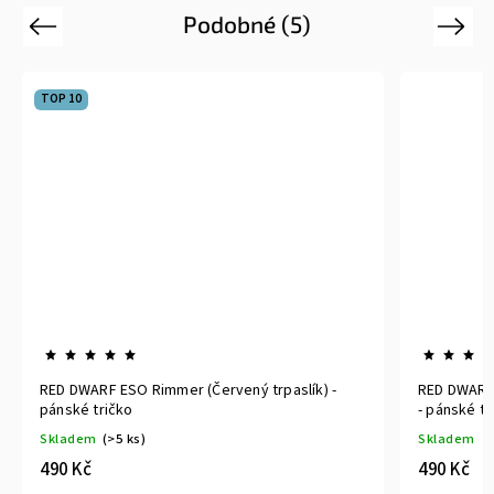
Podobné (5)
Previous
Next
RED DWARF Rimmer hologram (Červený trpaslík)
RED DW
- pánské tričko
pánské
Skladem
Sklad
490 Kč
490 K