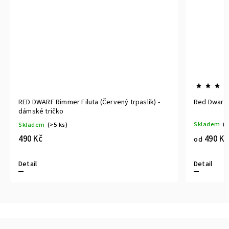
Red Dwarf (Červený trpaslík) no1 - plakát
Červený tr
Skladem
(>5 ks)
Skladem
490 Kč
1 090 Kč
od
Detail
Detail