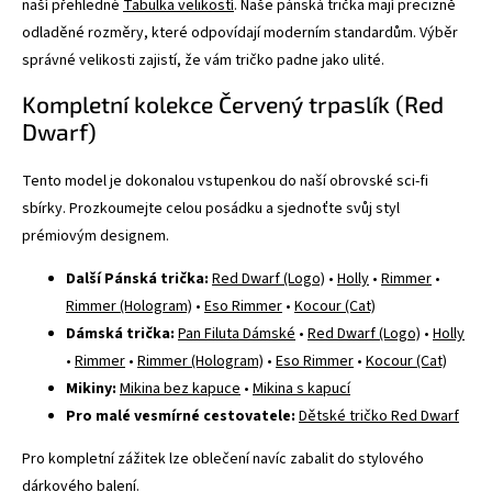
naší přehledné
Tabulka velikostí
. Naše pánská trička mají precizně
odladěné rozměry, které odpovídají moderním standardům. Výběr
správné velikosti zajistí, že vám tričko padne jako ulité.
Kompletní kolekce Červený trpaslík (Red
Dwarf)
Tento model je dokonalou vstupenkou do naší obrovské sci-fi
sbírky. Prozkoumejte celou posádku a sjednoťte svůj styl
prémiovým designem.
Další Pánská trička:
Red Dwarf (Logo)
•
Holly
•
Rimmer
•
Rimmer (Hologram)
•
Eso Rimmer
•
Kocour (Cat)
Dámská trička:
Pan Filuta Dámské
•
Red Dwarf (Logo)
•
Holly
•
Rimmer
•
Rimmer (Hologram)
•
Eso Rimmer
•
Kocour (Cat)
Mikiny:
Mikina bez kapuce
•
Mikina s kapucí
Pro malé vesmírné cestovatele:
Dětské tričko Red Dwarf
Pro kompletní zážitek lze oblečení navíc zabalit do stylového
dárkového balení
.