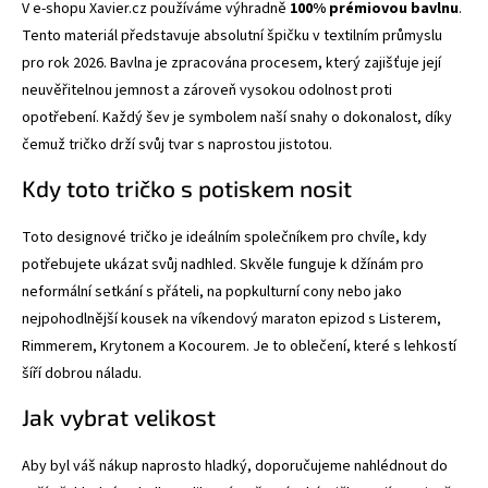
V e-shopu Xavier.cz používáme výhradně
100% prémiovou bavlnu
.
Tento materiál představuje absolutní špičku v textilním průmyslu
pro rok 2026. Bavlna je zpracována procesem, který zajišťuje její
neuvěřitelnou jemnost a zároveň vysokou odolnost proti
opotřebení. Každý šev je symbolem naší snahy o dokonalost, díky
čemuž tričko drží svůj tvar s naprostou jistotou.
Kdy toto tričko s potiskem nosit
Toto designové tričko je ideálním společníkem pro chvíle, kdy
potřebujete ukázat svůj nadhled. Skvěle funguje k džínám pro
neformální setkání s přáteli, na popkulturní cony nebo jako
nejpohodlnější kousek na víkendový maraton epizod s Listerem,
Rimmerem, Krytonem a Kocourem. Je to oblečení, které s lehkostí
šíří dobrou náladu.
Jak vybrat velikost
Aby byl váš nákup naprosto hladký, doporučujeme nahlédnout do