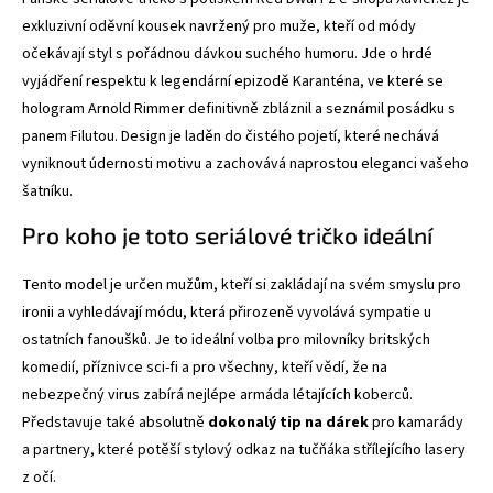
exkluzivní oděvní kousek navržený pro muže, kteří od módy
očekávají styl s pořádnou dávkou suchého humoru. Jde o hrdé
vyjádření respektu k legendární epizodě Karanténa, ve které se
hologram Arnold Rimmer definitivně zbláznil a seznámil posádku s
panem Filutou. Design je laděn do čistého pojetí, které nechává
vyniknout údernosti motivu a zachovává naprostou eleganci vašeho
šatníku.
Pro koho je toto seriálové tričko ideální
Tento model je určen mužům, kteří si zakládají na svém smyslu pro
ironii a vyhledávají módu, která přirozeně vyvolává sympatie u
ostatních fanoušků. Je to ideální volba pro milovníky britských
komedií, příznivce sci-fi a pro všechny, kteří vědí, že na
nebezpečný virus zabírá nejlépe armáda létajících koberců.
Představuje také absolutně
dokonalý tip na dárek
pro kamarády
a partnery, které potěší stylový odkaz na tučňáka střílejícího lasery
z očí.