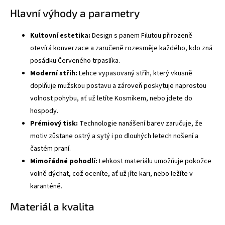
Hlavní výhody a parametry
Kultovní estetika:
Design s panem Filutou přirozeně
otevírá konverzace a zaručeně rozesměje každého, kdo zná
posádku Červeného trpaslíka.
Moderní střih:
Lehce vypasovaný střih, který vkusně
doplňuje mužskou postavu a zároveň poskytuje naprostou
volnost pohybu, ať už letíte Kosmikem, nebo jdete do
hospody.
Prémiový tisk:
Technologie nanášení barev zaručuje, že
motiv zůstane ostrý a sytý i po dlouhých letech nošení a
častém praní.
Mimořádné pohodlí:
Lehkost materiálu umožňuje pokožce
volně dýchat, což oceníte, ať už jíte kari, nebo ležíte v
karanténě.
Materiál a kvalita