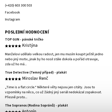
(+420) 603 300 503
Facebook
Instagram
POSLEDNÍ HODNOCENÍ
TOP GUN - pánské tričko
Kristýna
Manželovi udělalo velkou radost, jen mu musím koupit ještě jedno
nebo jiný motiv, jinak by ho nosil stále dokola a pořád otravuje,
zda už ho má...
True Detective (Temný případ) - plakát
Miroslav Renč
„Time is a flat circle.“ Některé věty nejsou jen citáty. Jsou to
vzpomínky na něco, co už žádný jiný seriál nedokázal zopakovat.
Přesně proto...
The Sopranos (Rodina Sopránů) - plakát
Antonín