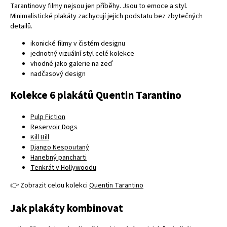
Tarantinovy filmy nejsou jen příběhy. Jsou to emoce a styl.
Minimalistické plakáty zachycují jejich podstatu bez zbytečných
detailů.
ikonické filmy v čistém designu
jednotný vizuální styl celé kolekce
vhodné jako galerie na zeď
nadčasový design
Kolekce 6 plakátů Quentin Tarantino
Pulp Fiction
Reservoir Dogs
Kill Bill
Django Nespoutaný
Hanebný pancharti
Tenkrát v Hollywoodu
👉
Zobrazit celou kolekci
Quentin Tarantino
Jak plakáty kombinovat