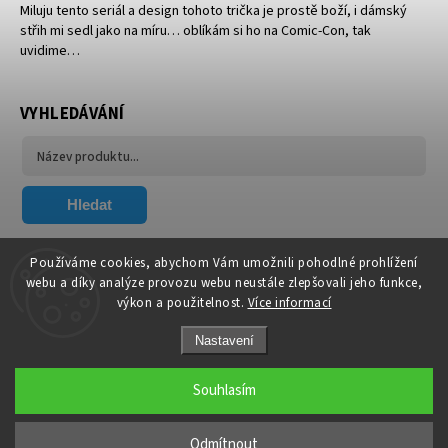
Miluju tento seriál a design tohoto trička je prostě boží, i dámský
střih mi sedl jako na míru… oblíkám si ho na Comic-Con, tak
uvidime…
VYHLEDÁVÁNÍ
Hledat
FACEBOOK
Používáme cookies, abychom Vám umožnili pohodlné prohlížení
webu a díky analýze provozu webu neustále zlepšovali jeho funkce,
výkon a použitelnost.
Více informací
Nastavení
Souhlasím
Copyright 2026
Xavier.cz
. Všechna práva vyhrazena.
Upravit nastavení cookies
Odmítnout