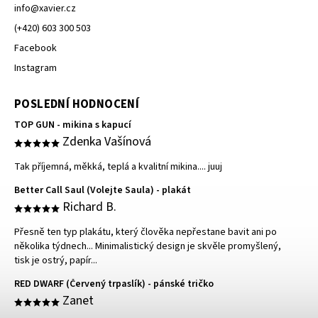
info
@
xavier.cz
(+420) 603 300 503
Facebook
Instagram
POSLEDNÍ HODNOCENÍ
TOP GUN - mikina s kapucí
Zdenka Vašínová
Tak příjemná, měkká, teplá a kvalitní mikina.... juuj
Better Call Saul (Volejte Saula) - plakát
Richard B.
Přesně ten typ plakátu, který člověka nepřestane bavit ani po
několika týdnech... Minimalistický design je skvěle promyšlený,
tisk je ostrý, papír...
RED DWARF (Červený trpaslík) - pánské tričko
Zanet