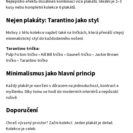
Nejlepšího efektu dosáhneš kombinací více plakátů. Ideální je 2–3
kusy nebo kompletní kolekce 6 plakátů.
Nejen plakáty: Tarantino jako styl
Motivy z této kolekce najdeš také na tričkách, která přenáší stejný
minimalistický styl do každodenního nošení.
Tarantino
trička
:
Pulp Fiction tričko
•
Kill Bill tričko
•
Gauneři tričko
•
Jackie Brown
tričko
•
Tarantino tričko
Minimalismus jako hlavní princip
Každý plakát je navržen s důrazem na jednoduchost, kontrast a
myšlenku. Díky tomu se hodí do moderních interiérů a nepůsobí
rušivě.
Doporučení
Chceš výrazný prostor? Začni kolekcí. Jeden plakát je detail.
Kolekce je celek.