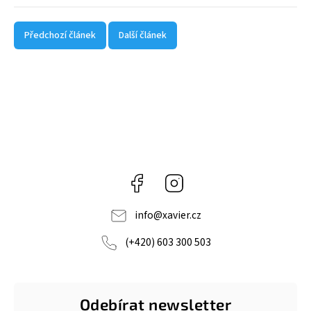
Předchozí článek
Další článek
Facebook
Instagram
info
@
xavier.cz
(+420) 603 300 503
Odebírat newsletter