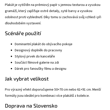
Plakát je vytištěn na prémiový papír s jemnou texturou
a vysokou
gramáží
, který zajišťuje ostré detaily, syté barvy a vysokou
odolnost proti vyblednutí. Díky tomu si zachovává svůj vzhled i při
dlouhodobém vystavení.
Scénáře použití
Dominantní plakát do obývacího pokoje
Designový doplněk do pracovny
Stylový prvek do kanceláře
Součást filmové galerie na zdi
Dárek pro fanoušky filmu a designu
Jak vybrat velikost
Pro výrazný efekt doporučujeme 50×70 cm nebo 61×91 cm. Menší
formáty jsou ideální pro kombinaci více plakátů z kolekce.
Doprava na Slovensko