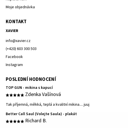
Moje objednávka
KONTAKT
XAVIER
info
@
xavier.cz
(+420) 603 300 503
Facebook
Instagram
POSLEDNÍ HODNOCENÍ
TOP GUN - mikina s kapucí
Zdenka Vašínová
Tak příjemná, měkká, teplá a kvalitní mikina.... juuj
Better Call Saul (Volejte Saula) - plakát
Richard B.