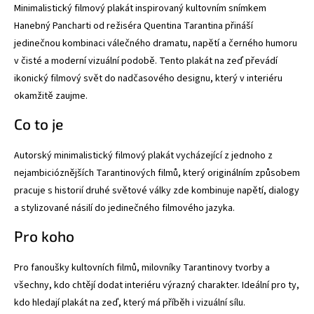
Minimalistický filmový plakát inspirovaný kultovním snímkem
Hanebný Pancharti od režiséra Quentina Tarantina přináší
jedinečnou kombinaci válečného dramatu, napětí a černého humoru
v čisté a moderní vizuální podobě. Tento plakát na zeď převádí
ikonický filmový svět do nadčasového designu, který v interiéru
okamžitě zaujme.
Co to je
Autorský minimalistický filmový plakát vycházející z jednoho z
nejambicióznějších Tarantinových filmů, který originálním způsobem
pracuje s historií druhé světové války zde kombinuje napětí, dialogy
a stylizované násilí do jedinečného filmového jazyka.
Pro koho
Pro fanoušky kultovních filmů, milovníky Tarantinovy tvorby a
všechny, kdo chtějí dodat interiéru výrazný charakter. Ideální pro ty,
kdo hledají plakát na zeď, který má příběh i vizuální sílu.