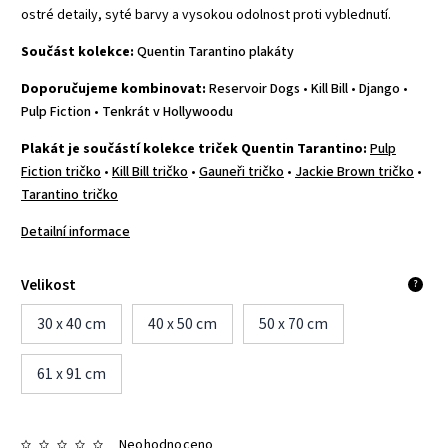
ostré detaily, syté barvy a vysokou odolnost proti vyblednutí.
Součást kolekce:
Quentin Tarantino plakáty
Doporučujeme kombinovat:
Reservoir Dogs
•
Kill Bill
•
Django
•
Pulp Fiction
•
Tenkrát v Hollywoodu
Plakát je součástí kolekce triček Quentin Tarantino:
Pulp
Fiction tričko
•
Kill Bill tričko
•
Gauneři tričko
•
Jackie Brown tričko
•
Tarantino tričko
Detailní informace
Velikost
?
30 x 40 cm
40 x 50 cm
50 x 70 cm
61 x 91 cm
Neohodnoceno