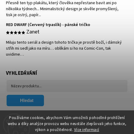
Přesně ten typ plakátu, který člověka nepřestane bavit ani po
několika týdnech... Minimalistický design je skvěle promyšlený,
tisk je ostrý, papír...
RED DWARF (Červený trpaslík) - pánské tričko
Zanet
Miluju tento seriál a design tohoto trička je prostě boží, i dámský
střih mi sedl jako na míru… oblíkám si ho na Comic-Con, tak
uvidime…
VYHLEDÁVÁNÍ
Hledat
FACEBOOK
Používáme cookies, abychom Vám umožnili pohodlné prohlížení
webu a díky analýze provozu webu neustále zlepšovali jeho funkce,
výkon a použitelnost.
Více informací