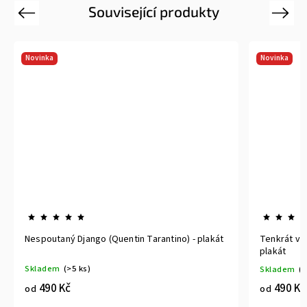
Související produkty
Previous
Next
Novinka
ntin Tarantino) - plakát
Tenkrát v Hollywoodu (Quentin Tarantino
plakát
Skladem
(>5 ks)
490 Kč
od