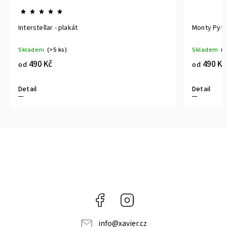
r - plakát
Monty Pythonův Létající Cirk
>5 ks)
Skladem
(>5 ks)
č
490 Kč
od
Detail
Facebook
Instagram
info
@
xavier.cz