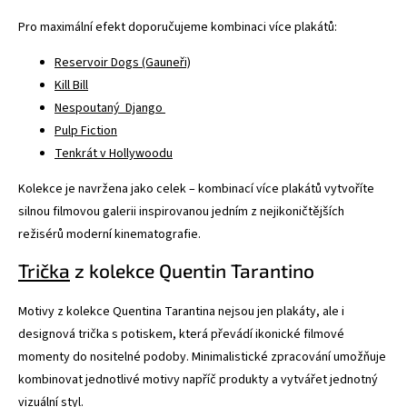
Pro maximální efekt doporučujeme kombinaci více plakátů:
Reservoir Dogs (Gauneři)
Kill Bill
Nespoutaný Django
Pulp Fiction
Tenkrát v Hollywoodu
Kolekce je navržena jako celek – kombinací více plakátů vytvoříte
silnou filmovou galerii inspirovanou jedním z nejikoničtějších
režisérů moderní kinematografie.
Trička
z kolekce Quentin Tarantino
Motivy z kolekce Quentina Tarantina nejsou jen plakáty, ale i
designová trička s potiskem, která převádí ikonické filmové
momenty do nositelné podoby. Minimalistické zpracování umožňuje
kombinovat jednotlivé motivy napříč produkty a vytvářet jednotný
vizuální styl.