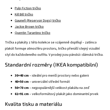
Pulp Fiction tričko
Kill Bill tričko
Gauneři (Reservoir Dogs) tričko
Jackie Brown tričko
Quentin Tarantino tričko
Trička a plakáty z této kolekce se vzájemně doplňují – zatímco
plakát formuje atmosféru prostoru, tričko přenáší stejný vizuální
styl do každodenního outfitu. V prodeji jsou pánská i dámská trička.
Standardní rozměry (IKEA kompatibilní)
30×40 cm
– ideální pro menší prostory nebo galerii
40×50 cm
– univerzální střední formát
50×70 cm
– nejpopulárnější velikost plakátu na zeď
61×91 cm
– velkoformátový plakát jako dominantní prvek
Kvalita tisku a materiálu