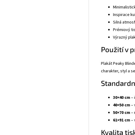
Minimalisti
Inspirace k
Silná atmosf
Prémiový tis
Výrazný pla
Použití v p
Plakát Peaky Blind
charakter, styl a 
Standardn
30×40 cm
– 
40×50 cm
– 
50×70 cm
– 
61×91 cm
– 
Kvalita ti