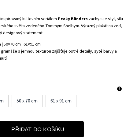
inspirovaný kultovním seriálem
Peaky Blinders
zachycuje styl, sílu
erského světa vedeného Tommym Shelbym. Výrazný plakát na zeď,
ý designový statement.
 | 50×70 cm | 61×91 cm
gramáže s jemnou texturou zajišťuje ostré detaily, syté barvy a
nutí.
?
cm
50 x 70 cm
61 x 91 cm
PŘIDAT DO KOŠÍKU