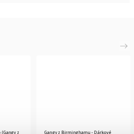
Next
 (Gangy z
Gangy z Birminghamu - Dárkové