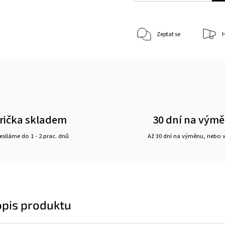
Zeptat se
H
rička skladem
30 dní na vým
síláme do 1 - 2 prac. dnů
Až 30 dní na výměnu, nebo 
opis produktu