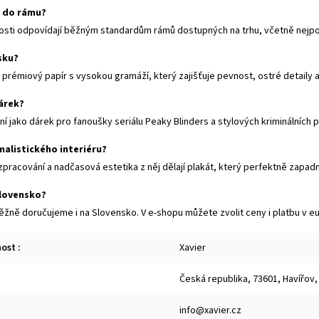
ý do rámu?
osti odpovídají běžným standardům rámů dostupných na trhu, včetně nejpou
isku?
 prémiový papír s vysokou gramáží, který zajišťuje pevnost, ostré detaily 
árek?
lní jako dárek pro fanoušky seriálu Peaky Blinders a stylových kriminálních 
malistického interiéru?
í zpracování a nadčasová estetika z něj dělají plakát, který perfektně zapa
Slovensko?
žně doručujeme i na Slovensko. V e-shopu můžete zvolit ceny i platbu v e
nost
:
Xavier
Česká republika, 73601, Havířov,
info@xavier.cz