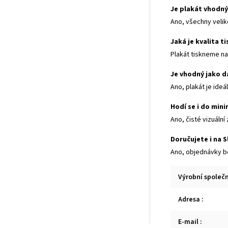
Je plakát vhodn
Ano, všechny velik
Jaká je kvalita t
Plakát tiskneme na
Je vhodný jako d
Ano, plakát je ideá
Hodí se i do mini
Ano, čisté vizuáln
Doručujete i na 
Ano, objednávky bě
Výrobní společ
Adresa
:
E-mail
: