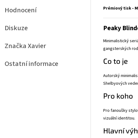
Prémiový tisk
•
M
Hodnocení
Diskuze
Peaky Blind
Minimalistický seri
Značka
Xavier
gangsterských rodi
Co to je
Ostatní informace
Autorský minimali
Shelbyových vedené
Pro koho
Pro fanoušky stylo
vizuální identitou.
Hlavní vý