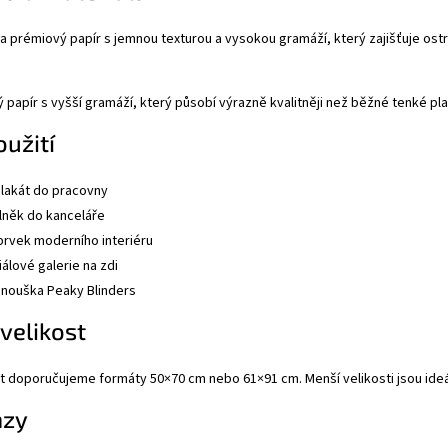
 na prémiový papír s jemnou texturou a vysokou gramáží, který zajišťuje ost
papír s vyšší gramáží, který působí výrazně kvalitněji než běžné tenké pla
užití
lakát do pracovny
lněk do kanceláře
prvek moderního interiéru
álové galerie na zdi
anouška Peaky Blinders
 velikost
t doporučujeme formáty 50×70 cm nebo 61×91 cm. Menší velikosti jsou ideál
azy