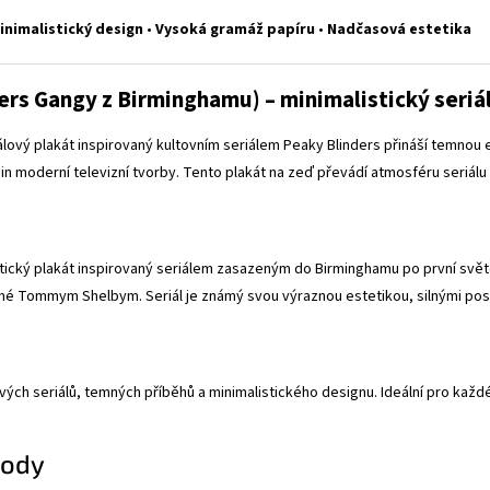
inimalistický design
•
Vysoká gramáž papíru
•
Nadčasová estetika
ers Gangy z Birminghamu) – minimalistický seri
álový plakát inspirovaný kultovním seriálem Peaky Blinders přináší temnou el
n moderní televizní tvorby. Tento plakát na zeď převádí atmosféru seriálu 
stický plakát inspirovaný seriálem zasazeným do Birminghamu po první svě
 Tommym Shelbym. Seriál je známý svou výraznou estetikou, silnými postav
vých seriálů, temných příběhů a minimalistického designu. Ideální pro každ
hody