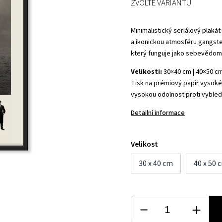
ZVOLTE VARIANTU
Minimalistický seriálový
plakát
a ikonickou atmosféru gangst
který funguje jako sebevědom
Velikosti:
30×40 cm | 40×50 cm
Tisk na prémiový papír vysoké 
vysokou odolnost proti vybled
Detailní informace
Velikost
30 x 40 cm
40 x 50 