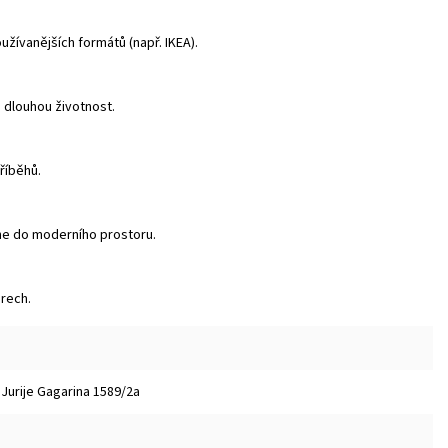
žívanějších formátů (např. IKEA).
a dlouhou životnost.
příběhů.
dne do moderního prostoru.
urech.
 Jurije Gagarina 1589/2a