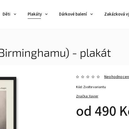
Děti
Plakáty
Dárkové balení
Zakázková v
 Birminghamu) - plakát
Neohodnoce
Kód:
Zvolte variantu
Značka:
Xavier
od
490 K