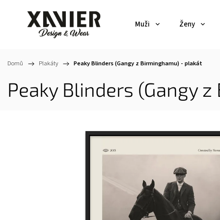
Muži
Ženy
Domů
/
Plakáty
/
Peaky Blinders (Gangy z Birminghamu) - plakát
Peaky Blinders (Gangy z