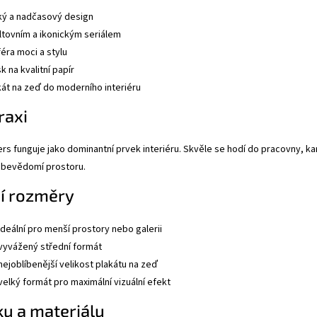
cký a nadčasový design
ultovním a ikonickým seriálem
éra moci a stylu
k na kvalitní papír
kát na zeď do moderního interiéru
raxi
ers funguje jako dominantní prvek interiéru. Skvěle se hodí do pracovny, 
sebevědomí prostoru.
í rozměry
ideální pro menší prostory nebo galerii
vyvážený střední formát
nejoblíbenější velikost plakátu na zeď
velký formát pro maximální vizuální efekt
sku a materiálu