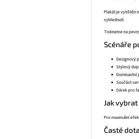
Plakát je vytištěn
vyblednutí.
Tiskneme na pevný 
Scénáře po
Designový p
Stylový dop
Dominantní 
Součást seri
Dárek pro f
Jak vybrat
Pro maximální efek
Časté dot