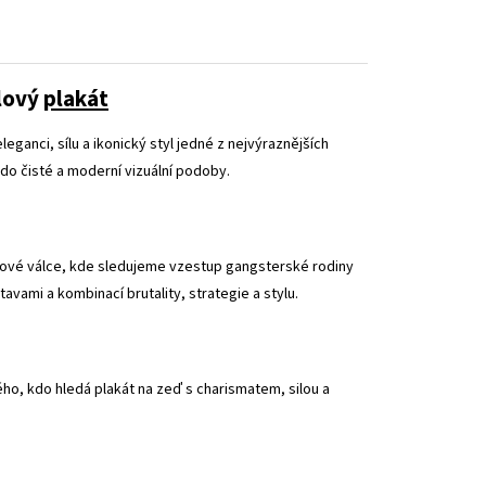
álový
plakát
eganci, sílu a ikonický styl jedné z nejvýraznějších
do čisté a moderní vizuální podoby.
tové válce, kde sledujeme vzestup gangsterské rodiny
ami a kombinací brutality, strategie a stylu.
ého, kdo hledá plakát na zeď s charismatem, silou a