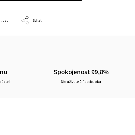
lídat
Sdílet
ěnu
Spokojenost 99,8%
vrácení
Dle uživatelů Facebooku