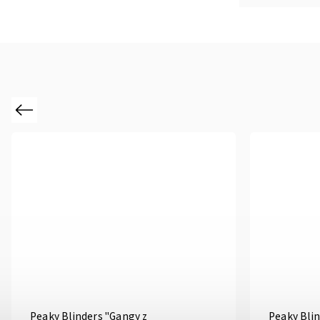
Previous
Peaky Blinders "Gangy z
Peaky Bli