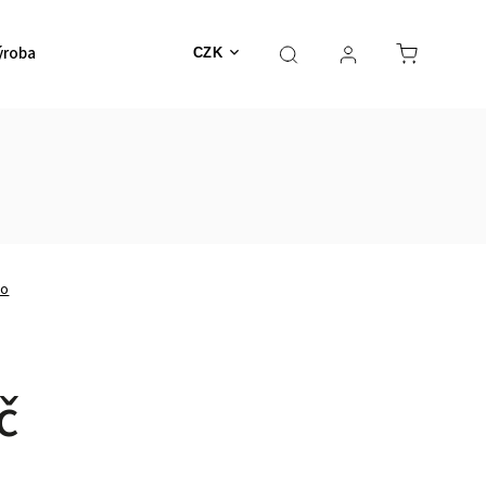
ýroba
CZK
no
č