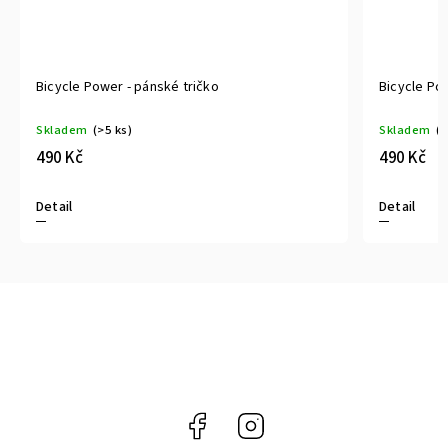
Bicycle Power - pánské tričko
Bicycle Po
Skladem
(>5 ks)
Skladem
(>
490 Kč
490 Kč
Detail
Detail
Facebook
Instagram