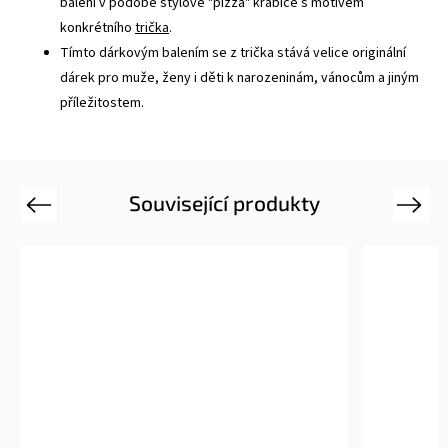
balení v podobě stylové "pizza" krabice s motivem
konkrétního
trička
.
Tímto dárkovým balením se z trička stává velice originální
dárek pro muže, ženy i děti k narozeninám, vánocům a jiným
příležitostem.
Související produkty
Previous
Next