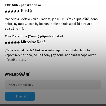
TOP GUN - pánské tričko
Kristýna
Manželovi udělalo velkou radost, jen mu musím koupit ještě jedno
nebo jiný motiv, jinak by ho nosil stále dokola a pořád otravuje,
zda už ho má...
True Detective (Temný případ) - plakát
Miroslav Renč
„Time is a flat circle.“ Některé věty nejsou jen citáty. Jsou to
vzpomínky na něco, co už žádný jiný seriál nedokázal zopakovat.
Přesně proto...
VYHLEDÁVÁNÍ
Hledat