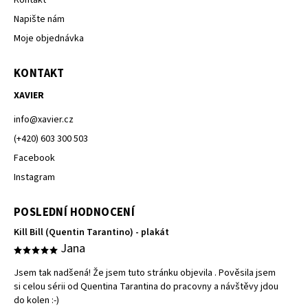
Kontakt
Napište nám
Moje objednávka
KONTAKT
XAVIER
info
@
xavier.cz
(+420) 603 300 503
Facebook
Instagram
POSLEDNÍ HODNOCENÍ
Kill Bill (Quentin Tarantino) - plakát
Jana
Jsem tak nadšená! Že jsem tuto stránku objevila . Pověsila jsem
si celou sérii od Quentina Tarantina do pracovny a návštěvy jdou
do kolen :-)