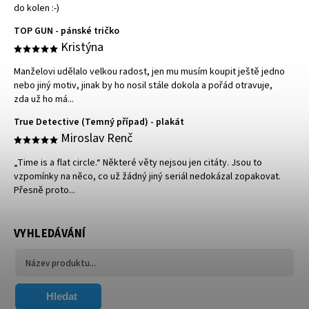
do kolen :-)
TOP GUN - pánské tričko
Kristýna
Manželovi udělalo velkou radost, jen mu musím koupit ještě jedno
nebo jiný motiv, jinak by ho nosil stále dokola a pořád otravuje,
zda už ho má...
True Detective (Temný případ) - plakát
Miroslav Renč
„Time is a flat circle.“ Některé věty nejsou jen citáty. Jsou to
vzpomínky na něco, co už žádný jiný seriál nedokázal zopakovat.
Přesně proto...
VYHLEDÁVÁNÍ
Hledat