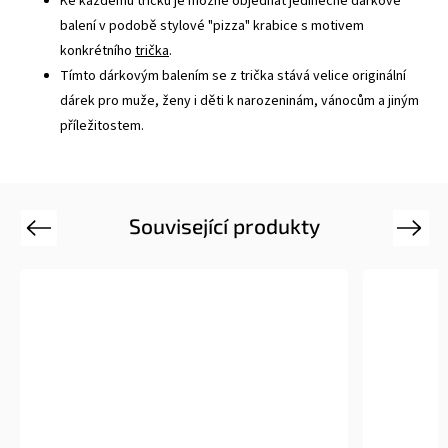
Ke každému tričku je možné objednat jedinečné dárkové
balení v podobě stylové "pizza" krabice s motivem
konkrétního
trička
.
Tímto dárkovým balením se z trička stává velice originální
dárek pro muže, ženy i děti k narozeninám, vánocům a jiným
příležitostem.
Související produkty
Previous
Next