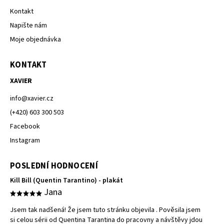
Kontakt
Napište nám
Moje objednávka
KONTAKT
XAVIER
info
@
xavier.cz
(+420) 603 300 503
Facebook
Instagram
POSLEDNÍ HODNOCENÍ
Kill Bill (Quentin Tarantino) - plakát
Jana
Jsem tak nadšená! Že jsem tuto stránku objevila . Pověsila jsem
si celou sérii od Quentina Tarantina do pracovny a návštěvy jdou