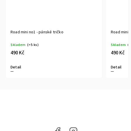
Road mini no1 - pánské tričko
Road mini 
Skladem
(>5 ks)
Skladem
(>
490 Kč
490 Kč
Detail
Detail
Facebook
Instagram