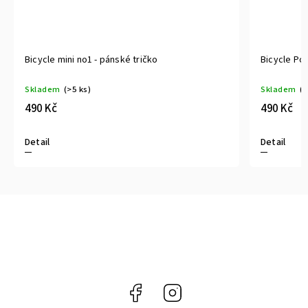
Bicycle mini no1 - pánské tričko
Bicycle Po
Skladem
(>5 ks)
Skladem
(>
490 Kč
490 Kč
Detail
Detail
Facebook
Instagram