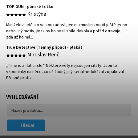
TOP GUN - pánské tričko
Kristýna
Manželovi udělalo velkou radost, jen mu musím koupit ještě jedno
nebo jiný motiv, jinak by ho nosil stále dokola a pořád otravuje,
zda už ho má...
True Detective (Temný případ) - plakát
Miroslav Renč
„Time is a flat circle.“ Některé věty nejsou jen citáty. Jsou to
vzpomínky na něco, co už žádný jiný seriál nedokázal zopakovat.
Přesně proto...
VYHLEDÁVÁNÍ
Hledat