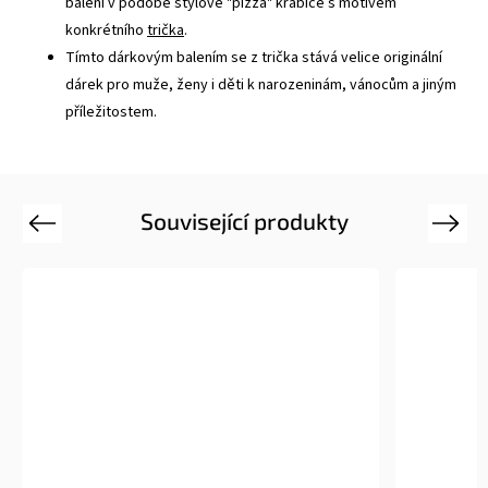
balení v podobě stylové "pizza" krabice s motivem
konkrétního
trička
.
Tímto dárkovým balením se z trička stává velice originální
dárek pro muže, ženy i děti k narozeninám, vánocům a jiným
příležitostem.
Související produkty
Previous
Next