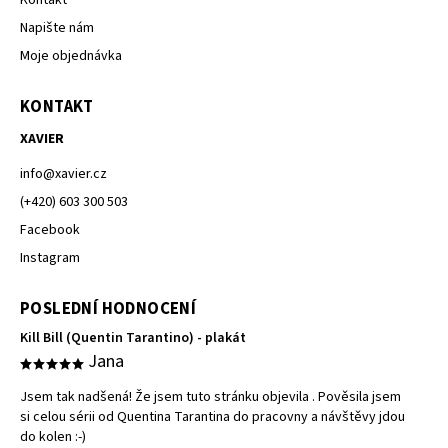
Kontakt
Napište nám
Moje objednávka
KONTAKT
XAVIER
info
@
xavier.cz
(+420) 603 300 503
Facebook
Instagram
POSLEDNÍ HODNOCENÍ
Kill Bill (Quentin Tarantino) - plakát
Jana
Jsem tak nadšená! Že jsem tuto stránku objevila . Pověsila jsem
si celou sérii od Quentina Tarantina do pracovny a návštěvy jdou
do kolen :-)