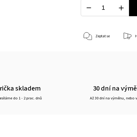
Zeptat se
H
rička skladem
30 dní na vým
síláme do 1 - 2 prac. dnů
Až 30 dní na výměnu, nebo 