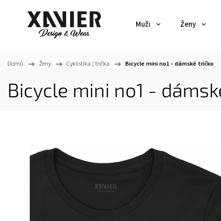
Muži
Ženy
Domů
/
Ženy
/
Cyklistika | trička
/
Bicycle mini no1 - dámské tričko
Bicycle mini no1 - dámské