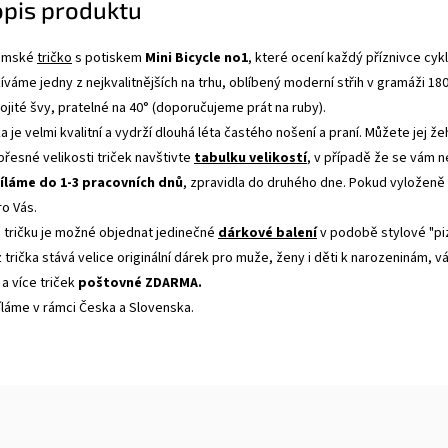
opis produktu
dámské
tričko
s potiskem
Mini Bicycle no1
, které ocení každý příznivce cykl
váme jedny z nejkvalitnějších na trhu, oblíbený moderní střih v gramáži 18
jité švy, pratelné na 40° (doporučujeme prát na ruby).
a je velmi kvalitní a vydrží dlouhá léta častého nošení a praní. Můžete jej ž
 přesné velikosti triček navštivte
tabulku velikostí
, v případě že se vám 
íláme do 1-3 pracovních dnů
, zpravidla do druhého dne. Pokud vyloženě
ro Vás.
tričku je možné objednat jedinečné
dárkové balení
v podobě stylové "pi
 trička stává velice originální dárek pro muže, ženy i děti k narozeninám, 
 a více triček
poštovné ZDARMA.
íláme v rámci Česka a Slovenska.