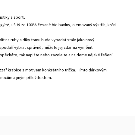
istiky a sportu.
0g/m², ušitý ze 100% česané bio bavlny, olemovaný výstřih, krční
ehlit na ruby a díky tomu bude vypadat stále jako nový.
nepodaří vybrat správně, můžete jej zdarma vyměnit.
 spěcháte, tak napište nebo zavolejte a najdeme nějaké řešení,
zza" krabice s motivem konkrétního trička. Tímto dárkovým
vánocům a jiným příležitostem.