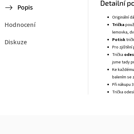
Detailní p
Popis
Originální 
Hodnocení
Trička
použí
lemovka, dvo
Potisk
tričk
Diskuze
Pro zjištění
Trička
odes
jsme tady p
Ke každému 
balením se z
Při nákupu 3
Trička odes