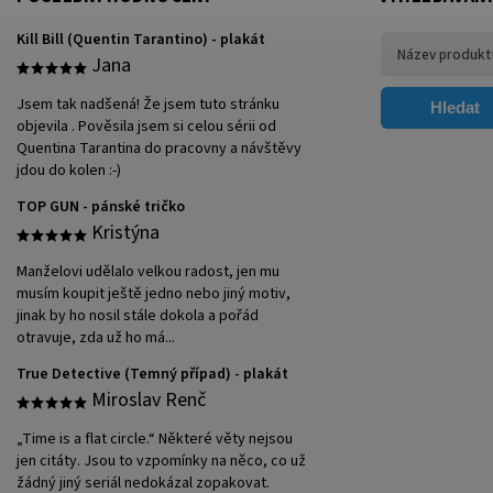
Kill Bill (Quentin Tarantino) - plakát
Jana
Jsem tak nadšená! Že jsem tuto stránku
Hledat
objevila . Pověsila jsem si celou sérii od
Quentina Tarantina do pracovny a návštěvy
jdou do kolen :-)
TOP GUN - pánské tričko
Kristýna
Manželovi udělalo velkou radost, jen mu
musím koupit ještě jedno nebo jiný motiv,
jinak by ho nosil stále dokola a pořád
otravuje, zda už ho má...
True Detective (Temný případ) - plakát
Miroslav Renč
„Time is a flat circle.“ Některé věty nejsou
jen citáty. Jsou to vzpomínky na něco, co už
žádný jiný seriál nedokázal zopakovat.