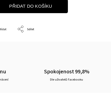
PŘIDAT DO KOŠÍKU
lídat
Sdílet
ěnu
Spokojenost 99,8%
vrácení
Dle uživatelů Facebooku