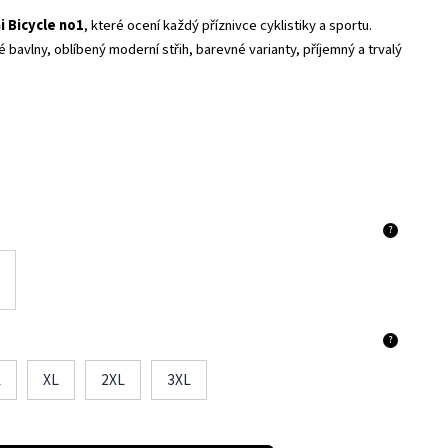
i Bicycle no1
, které ocení každý příznivce cyklistiky a sportu.
 bavlny, oblíbený moderní střih, barevné varianty, příjemný a trvalý
?
?
L
XL
2XL
3XL