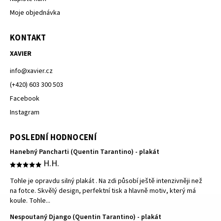
Moje objednávka
KONTAKT
XAVIER
info
@
xavier.cz
(+420) 603 300 503
Facebook
Instagram
POSLEDNÍ HODNOCENÍ
Hanebný Pancharti (Quentin Tarantino) - plakát
H.H.
Tohle je opravdu silný plakát . Na zdi působí ještě intenzivněji než
na fotce. Skvělý design, perfektní tisk a hlavně motiv, který má
koule. Tohle...
Nespoutaný Django (Quentin Tarantino) - plakát