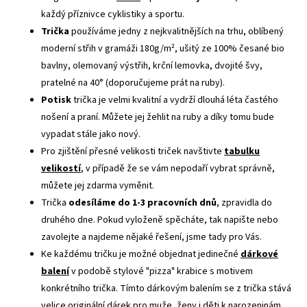
každý příznivce cyklistiky a sportu.
Trička
používáme jedny z nejkvalitnějších na trhu, oblíbený
moderní střih v gramáži 180g/m², ušitý ze 100% česané bio
bavlny, olemovaný výstřih, krční lemovka, dvojité švy,
pratelné na 40° (doporučujeme prát na ruby).
Potisk
trička je velmi kvalitní a vydrží dlouhá léta častého
nošení a praní. Můžete jej žehlit na ruby a díky tomu bude
vypadat stále jako nový.
Pro zjištění přesné velikosti triček navštivte
tabulku
velikostí
, v případě že se vám nepodaří vybrat správně,
můžete jej zdarma vyměnit.
Trička
odesíláme do 1-3 pracovních dnů
, zpravidla do
druhého dne. Pokud vyloženě spěcháte, tak napište nebo
zavolejte a najdeme nějaké řešení, jsme tady pro Vás.
Ke každému tričku je možné objednat jedinečné
dárkové
balení
v podobě stylové "pizza" krabice s motivem
konkrétního trička. Tímto dárkovým balením se z trička stává
velice originální dárek pro muže, ženy i děti k narozeninám,