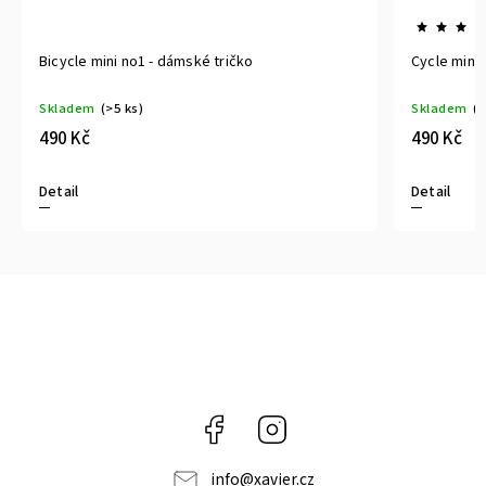
Bicycle mini no1 - dámské tričko
Cycle mini 
Skladem
(>5 ks)
Skladem
(>
490 Kč
490 Kč
Detail
Detail
Facebook
Instagram
info
@
xavier.cz