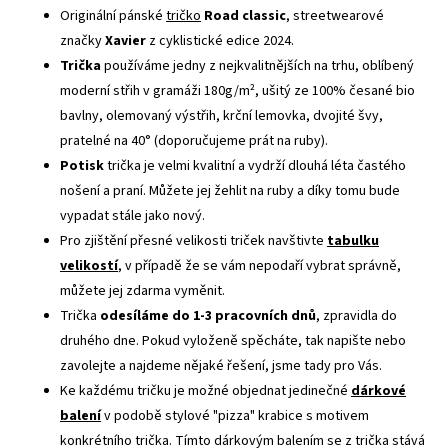
Originální pánské
tričko
Road classic
, streetwearové
značky
Xavier
z cyklistické edice 2024.
Trička
používáme jedny z nejkvalitnějších na trhu, oblíbený
moderní střih v gramáži 180g/m², ušitý ze 100% česané bio
bavlny, olemovaný výstřih, krční lemovka, dvojité švy,
pratelné na 40° (doporučujeme prát na ruby).
Potisk
trička je velmi kvalitní a vydrží dlouhá léta častého
nošení a praní. Můžete jej žehlit na ruby a díky tomu bude
vypadat stále jako nový.
Pro zjištění přesné velikosti triček navštivte
tabulku
velikostí
, v případě že se vám nepodaří vybrat správně,
můžete jej zdarma vyměnit.
Trička
odesíláme do 1-3 pracovních dnů
, zpravidla do
druhého dne. Pokud vyloženě spěcháte, tak napište nebo
zavolejte a najdeme nějaké řešení, jsme tady pro Vás.
Ke každému tričku je možné objednat jedinečné
dárkové
balení
v podobě stylové "pizza" krabice s motivem
konkrétního trička. Tímto dárkovým balením se z trička stává