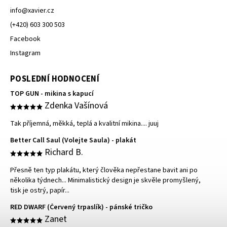
info
@
xavier.cz
(+420) 603 300 503
Facebook
Instagram
POSLEDNÍ HODNOCENÍ
TOP GUN - mikina s kapucí
Zdenka Vašínová
Tak příjemná, měkká, teplá a kvalitní mikina.... juuj
Better Call Saul (Volejte Saula) - plakát
Richard B.
Přesně ten typ plakátu, který člověka nepřestane bavit ani po
několika týdnech... Minimalistický design je skvěle promyšlený,
tisk je ostrý, papír...
RED DWARF (Červený trpaslík) - pánské tričko
Zanet