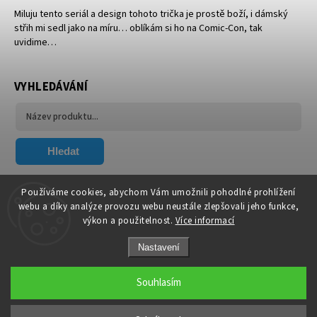
Miluju tento seriál a design tohoto trička je prostě boží, i dámský
střih mi sedl jako na míru… oblíkám si ho na Comic-Con, tak
uvidime…
VYHLEDÁVÁNÍ
Hledat
FACEBOOK
Používáme cookies, abychom Vám umožnili pohodlné prohlížení
webu a díky analýze provozu webu neustále zlepšovali jeho funkce,
výkon a použitelnost.
Více informací
Nastavení
Souhlasím
Copyright 2026
Xavier.cz
. Všechna práva vyhrazena.
Upravit nastavení cookies