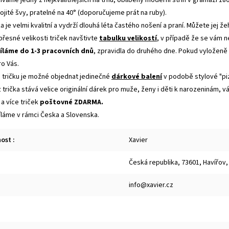
ojité švy, pratelné na 40° (doporučujeme prát na ruby).
ka je velmi kvalitní a vydrží dlouhá léta častého nošení a praní. Můžete jej 
 přesné velikosti triček navštivte
tabulku velikostí
, v případě že se vám 
íláme do 1-3 pracovních dnů
, zpravidla do druhého dne. Pokud vyloženě
ro Vás.
tričku je možné objednat jedinečné
dárkové balení
v podobě stylové "pi
 trička stává velice originální dárek pro muže, ženy i děti k narozeninám, 
 a více triček
poštovné ZDARMA.
íláme v rámci Česka a Slovenska.
nost
:
Xavier
Česká republika, 73601, Havířov,
info@xavier.cz