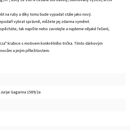
žehlit na ruby a díky tomu bude vypadat stále jako nový.
nepodaří vybrat správně, můžete jej zdarma vyměnit.
 spěcháte, tak napište nebo zavolejte a najdeme nějaké řešení,
zza" krabice s motivem konkrétního trička. Tímto dárkovým
vánocům a jiným příležitostem.
 Jurije Gagarina 1589/2a