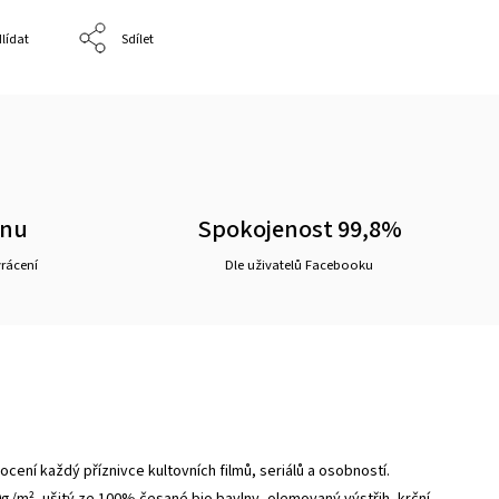
lídat
Sdílet
ěnu
Spokojenost 99,8%
vrácení
Dle uživatelů Facebooku
 ocení každý příznivce kultovních filmů, seriálů a osobností.
0g/m², ušitý ze 100% česané bio bavlny, olemovaný výstřih, krční