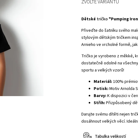
ZVOLTE VARIANTU
Dětské
tričko
"Pumping Iron
Přiveďte do šatníku svého ma
stylovým dětským tričkem in
Arnieho ve vrcholné formě, jako
Tričko je vyrobeno z měkké, kv
dostatečně odolné na všechny
sportu a velkých vzorů!
Materiál:
100% prémiov
Potisk:
Motiv Arnolda 
Barvy:
K dispozici v če
Střih:
Přizpůsobený děte
Darujte svému dítěti nejen trič
dosáhnout velkých věcí. Ideáln
Tabulka velikostí