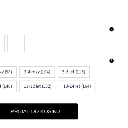
?
?
ky (98)
3-4 roky (104)
5-6 let (116)
t (140)
11-12 let (152)
13-14 let (164)
PŘIDAT DO KOŠÍKU