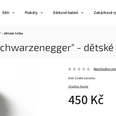
Děti
Plakáty
Dárkové balení
Zakázková v
- dětské tričko
hwarzenegger" - dětské 
Neohodnoce
Kód:
Zvolte variantu
Značka:
Xavier
450 Kč