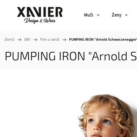
Muži
Ženy
Domů
/
Děti
/
Film a seriál
/
PUMPING IRON "Arnold Schwarzenegger" 
PUMPING IRON "Arnold Sc