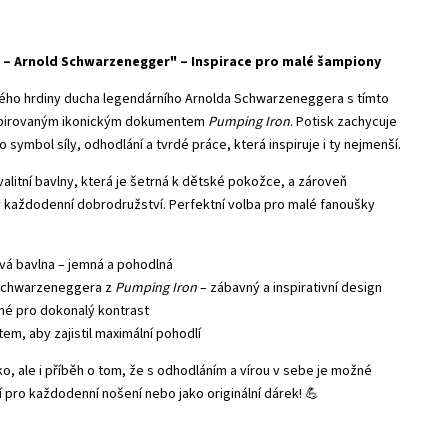
 – Arnold Schwarzenegger" – Inspirace pro malé šampiony
lého hrdiny ducha legendárního Arnolda Schwarzeneggera s tímto
spirovaným ikonickým dokumentem
Pumping Iron
. Potisk zachycuje
 symbol síly, odhodlání a tvrdé práce, která inspiruje i ty nejmenší.
alitní bavlny, která je šetrná k dětské pokožce, a zároveň
 každodenní dobrodružství. Perfektní volba pro malé fanoušky
á bavlna – jemná a pohodlná
Schwarzeneggera z
Pumping Iron
– zábavný a inspirativní design
rné pro dokonalý kontrast
m, aby zajistil maximální pohodlí
ko, ale i příběh o tom, že s odhodláním a vírou v sebe je možné
í pro každodenní nošení nebo jako originální dárek! 💪