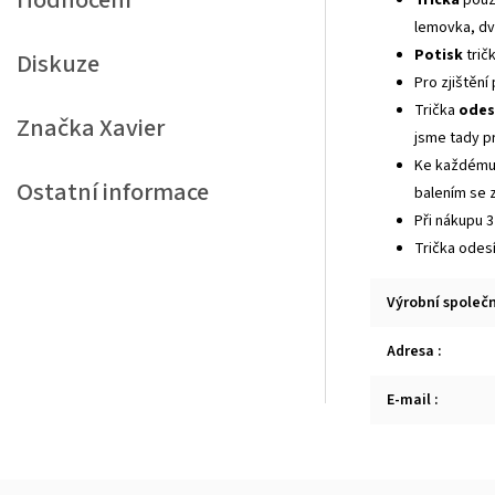
Hodnocení
lemovka, dv
Potisk
trič
Diskuze
Pro zjištění
Trička
odes
Značka
Xavier
jsme tady p
Ke každému 
Ostatní informace
balením se z
Při nákupu 3
Trička odes
Výrobní společ
Adresa
:
E-mail
: