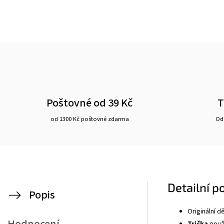
Poštovné od 39 Kč
T
od 1300 Kč poštovné zdarma
Ode
Detailní p
Popis
Originální 
Trička
použí