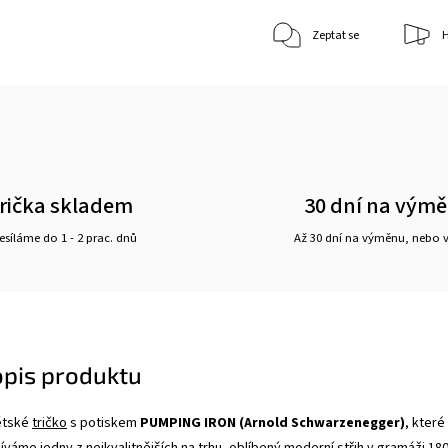
Zeptat se
H
rička skladem
30 dní na vým
síláme do 1 - 2 prac. dnů
Až 30 dní na výměnu, nebo 
opis produktu
dětské
tričko
s potiskem
PUMPING IRON (Arnold Schwarzenegger)
, které
váme jedny z nejkvalitnějších na trhu, oblíbený moderní střih v gramáži 18