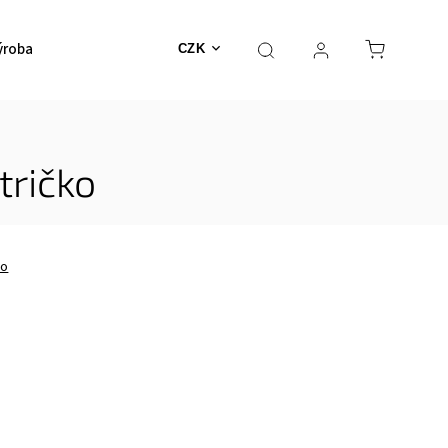
ýroba
CZK
tričko
no