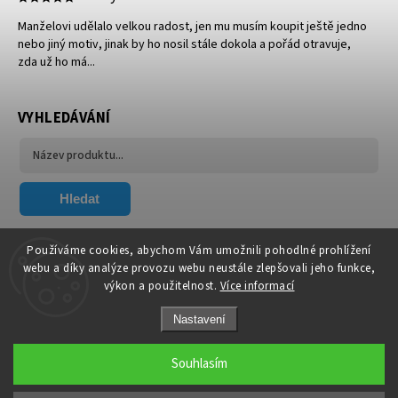
Manželovi udělalo velkou radost, jen mu musím koupit ještě jedno
nebo jiný motiv, jinak by ho nosil stále dokola a pořád otravuje,
zda už ho má...
VYHLEDÁVÁNÍ
Hledat
FACEBOOK
Používáme cookies, abychom Vám umožnili pohodlné prohlížení
webu a díky analýze provozu webu neustále zlepšovali jeho funkce,
výkon a použitelnost.
Více informací
Nastavení
Souhlasím
Copyright 2026
Xavier.cz
. Všechna práva vyhrazena.
Upravit nastavení cookies