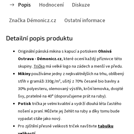
Popis
Hodnocení
Diskuze
Značka
Démonicz.cz
Ostatní informace
Detailní popis produktu
Originální pánská mikina s kapucí a potiskem
Ohnivá
Ostrava - Démonicz.cz
, které ocení každý příznivce této
skupiny.
Tričko
má velké logo na zádech a menší ve předu.
Mikiny
používáme jedny z nejkvalitnějších na trhu, oblíbený
střih v gramáži 330g/m², ušitý z 70% česané bio bavlny a
30% polyesteru, olemovaný výstřih, krční lemovka, dvojité
švy, pratelné na 40° (doporučujeme prát na ruby).
Potisk
trička je velmi kvalitní a vydrží dlouhá léta častého
nošení a praní. Můžete jej žehlit na ruby a díky tomu bude
vypadat stále jako nový.
Pro zjištění přesné velikosti triček navštivte
tabulku
velikostí
.