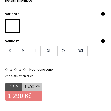
Detailní informace
Varianta
?
Velikost
?
S
M
L
XL
2XL
3XL
Neohodnoceno
Značka:
Démonicz.cz
–13 %
1 490 Kč
1 290 Kč