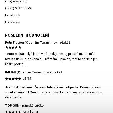
info
@
xavier.cz
(+420) 603 300 503
Facebook
Instagram
POSLEDNÍ HODNOCENÍ
Pulp Fiction (Quentin Tarantino) - plakát
Tento plakát když jsem viděl, tak jsem jej prostě musel mít...
Kvalita tisku je dokonalá.... Už mám 3 plakáty z této série a jen
řeším jediné,...
Kill Bill (Quentin Tarantino) - plakát
Jana
Jsem tak nadšená! Že jsem tuto stránku objevila . Pověsila jsem
si celou sérii od Quentina Tarantina do pracovny a návštěvy jdou
do kolen :-)
TOP GUN - pánské tričko
Kristýna