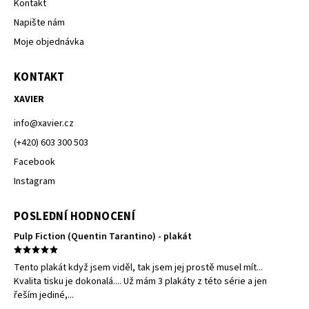
Kontakt
Napište nám
Moje objednávka
KONTAKT
XAVIER
info
@
xavier.cz
(+420) 603 300 503
Facebook
Instagram
POSLEDNÍ HODNOCENÍ
Pulp Fiction (Quentin Tarantino) - plakát
Tento plakát když jsem viděl, tak jsem jej prostě musel mít...
Kvalita tisku je dokonalá.... Už mám 3 plakáty z této série a jen
řeším jediné,...