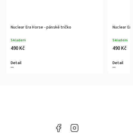
Nuclear Era Horse - pánské tričko
Nuclear Era
Skladem
Skladem
490 Kč
490 Kč
Detail
Detail
Facebook
Instagram