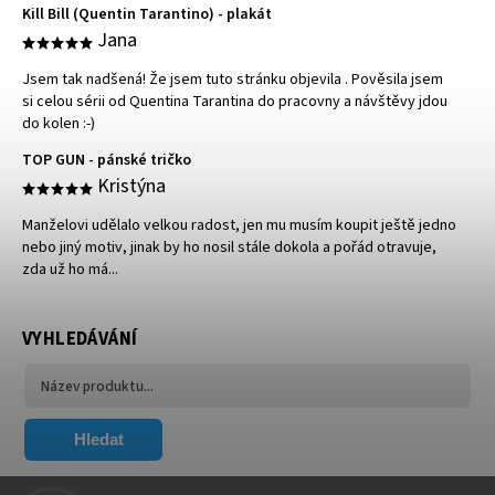
Kill Bill (Quentin Tarantino) - plakát
Jana
Jsem tak nadšená! Že jsem tuto stránku objevila . Pověsila jsem
si celou sérii od Quentina Tarantina do pracovny a návštěvy jdou
do kolen :-)
TOP GUN - pánské tričko
Kristýna
Manželovi udělalo velkou radost, jen mu musím koupit ještě jedno
nebo jiný motiv, jinak by ho nosil stále dokola a pořád otravuje,
zda už ho má...
VYHLEDÁVÁNÍ
Hledat