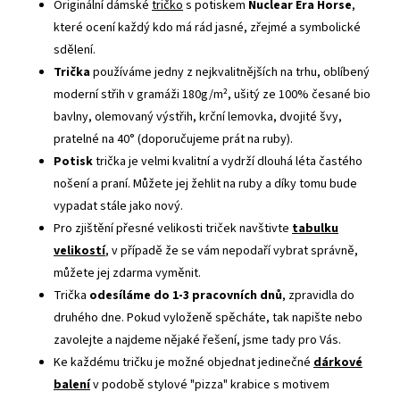
Originální dámské
tričko
s potiskem
Nuclear Era Horse
,
které ocení každý kdo má rád jasné, zřejmé a symbolické
sdělení.
Trička
používáme jedny z nejkvalitnějších na trhu, oblíbený
moderní střih v gramáži 180g/m², ušitý ze 100% česané bio
bavlny, olemovaný výstřih, krční lemovka, dvojité švy,
pratelné na 40° (doporučujeme prát na ruby).
Potisk
trička je velmi kvalitní a vydrží dlouhá léta častého
nošení a praní. Můžete jej žehlit na ruby a díky tomu bude
vypadat stále jako nový.
Pro zjištění přesné velikosti triček navštivte
tabulku
velikostí
, v případě že se vám nepodaří vybrat správně,
můžete jej zdarma vyměnit.
Trička
odesíláme do 1-3 pracovních dnů
, zpravidla do
druhého dne. Pokud vyloženě spěcháte, tak napište nebo
zavolejte a najdeme nějaké řešení, jsme tady pro Vás.
Ke každému tričku je možné objednat jedinečné
dárkové
balení
v podobě stylové "pizza" krabice s motivem