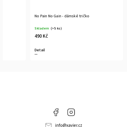
No Pain No Gain - dámské tričko
Skladem
(>5 ks)
490 Kč
Detail
Facebook
Instagram
info
@
xavier.cz