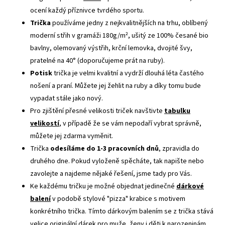
ocení každý příznivce tvrdého sportu.
Trička
používáme jedny z nejkvalitnějších na trhu, oblíbený
moderní střih v gramáži 180g/m², ušitý ze 100% česané bio
bavlny, olemovaný výstřih, krční lemovka, dvojité švy,
pratelné na 40° (doporučujeme prát na ruby).
Potisk
trička je velmi kvalitní a vydrží dlouhá léta častého
nošení a praní. Můžete jej žehlit na ruby a díky tomu bude
vypadat stále jako nový.
Pro zjištění přesné velikosti triček navštivte
tabulku
velikostí
, v případě že se vám nepodaří vybrat správně,
můžete jej zdarma vyměnit.
Trička
odesíláme do 1-3 pracovních dnů
, zpravidla do
druhého dne. Pokud vyloženě spěcháte, tak napište nebo
zavolejte a najdeme nějaké řešení, jsme tady pro Vás.
Ke každému tričku je možné objednat jedinečné
dárkové
balení
v podobě stylové "pizza" krabice s motivem
konkrétního trička. Tímto dárkovým balením se z trička stává
velice originální dárek pro muže, ženy i děti k narozeninám,