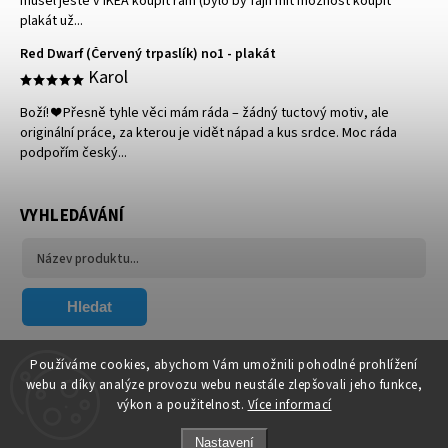
musel ještě v IKEA koupit rám (bylo by fajn mít možnost koupit
plakát už...
Red Dwarf (Červený trpaslík) no1 - plakát
Karol
Boží! ❤️ Přesně tyhle věci mám ráda – žádný tuctový motiv, ale
originální práce, za kterou je vidět nápad a kus srdce. Moc ráda
podpořím český...
VYHLEDÁVÁNÍ
Hledat
FACEBOOK
Používáme cookies, abychom Vám umožnili pohodlné prohlížení
webu a díky analýze provozu webu neustále zlepšovali jeho funkce,
výkon a použitelnost.
Více informací
Nastavení