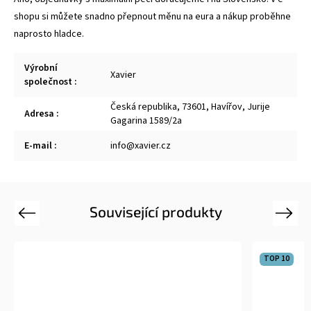
shopu si můžete snadno přepnout měnu na eura a nákup proběhne
naprosto hladce.
Výrobní
Xavier
společnost
:
Česká republika, 73601, Havířov, Jurije
Adresa
:
Gagarina 1589/2a
E-mail
:
info@xavier.cz
Související produkty
Previous
Next
TOP 10