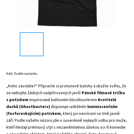
Kód:
Zvolte variantu
„Koho zavoláte?“ Připravte si protonové batohy a ukažte světu, že
se nebojíte žádných nadpřirozených jevů!
Pánské filmové tričko
s potiskem
inspirované kultovním blockbusterem
Krotitelé
duchů (Ghostbusters)
disponuje unikátním
luminiscenčním
(fosforeskujícím) potiskem
, který po nasvícení ve tmě jasně
září. Podle našeho názoru jde o suverénně nejlepší volbu pro muže,
kteří hledají prémiový styl s nezaměnitelnou dávkou sci-fi komedie