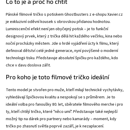
Co to je a proč ho chtít
Pánské filmové tričko s potiskem Ghostbusters z e-shopu Xavier.cz
je exkluzivní oděvní kousek s obrovskou přidanou hodnotou.
Luminiscenční efekt není jen obyčejný potisk – je to funkční
designový prvek, který z trička dělá hit každého večírku, kina nebo
noční procházky městem. Jde o hrdé vyjádření úcty k filmu, který
definoval dětství celé jedné generace, nyní povýšené o moderní
technologii tisku. Představuje absolutní špičku pro každého, kdo
chce v davu doslova zářit.
Pro koho je toto filmové tričko ideální
Tento model je stvořen pro muže, kteří milují technické vychytávky,
vyhledávají špičkovou kvalitu a nespokojí se s průměrem. Je to
ideální volba pro fanoušky 80. let, sběratele filmového merche i pro
ty, kteří chtějí tričko, které "něco umí". Představuje také nejlepší
možný tip na dárek pro partnery nebo kamarády – moment, kdy
tričko po zhasnutí světla poprvé zazáří, je k nezaplacení.