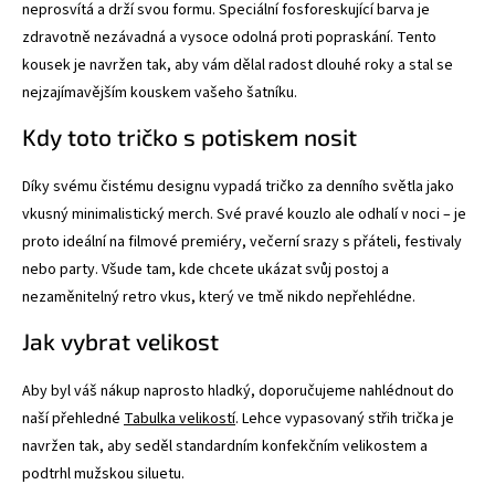
neprosvítá a drží svou formu. Speciální fosforeskující barva je
zdravotně nezávadná a vysoce odolná proti popraskání. Tento
kousek je navržen tak, aby vám dělal radost dlouhé roky a stal se
nejzajímavějším kouskem vašeho šatníku.
Kdy toto tričko s potiskem nosit
Díky svému čistému designu vypadá tričko za denního světla jako
vkusný minimalistický merch. Své pravé kouzlo ale odhalí v noci – je
proto ideální na filmové premiéry, večerní srazy s přáteli, festivaly
nebo party. Všude tam, kde chcete ukázat svůj postoj a
nezaměnitelný retro vkus, který ve tmě nikdo nepřehlédne.
Jak vybrat velikost
Aby byl váš nákup naprosto hladký, doporučujeme nahlédnout do
naší přehledné
Tabulka velikostí
. Lehce vypasovaný střih trička je
navržen tak, aby seděl standardním konfekčním velikostem a
podtrhl mužskou siluetu.