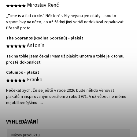
Miroslav Renč
„Time is a flat circle.“ Některé věty nejsou jen citáty. Jsou to
vzpomínky na něco, co už žádný jiný seriál nedokázal zopakovat.
Přesně proto...
The Sopranos (Rodina Sopránů) - plakát
Antonín
Tak na tohle jsem čekal ! Mam už plakát Kmotra a tohle je k tomu,
prostě dokonalost.
Columbo - plakát
Franko
Nečekal bych, že se ještě v roce 2026 bude někdo věnovat
plakátům inspirovaným seriálem z roku 1971. A už vůbec ne mému
nejoblíbenějšímu –...
VYHLEDÁVÁNÍ