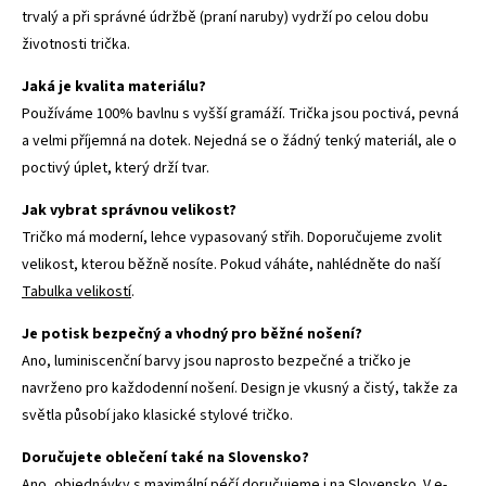
trvalý a při správné údržbě (praní naruby) vydrží po celou dobu
životnosti trička.
Jaká je kvalita materiálu?
Používáme 100% bavlnu s vyšší gramáží. Trička jsou poctivá, pevná
a velmi příjemná na dotek. Nejedná se o žádný tenký materiál, ale o
poctivý úplet, který drží tvar.
Jak vybrat správnou velikost?
Tričko má moderní, lehce vypasovaný střih. Doporučujeme zvolit
velikost, kterou běžně nosíte. Pokud váháte, nahlédněte do naší
Tabulka velikostí
.
Je potisk bezpečný a vhodný pro běžné nošení?
Ano, luminiscenční barvy jsou naprosto bezpečné a tričko je
navrženo pro každodenní nošení. Design je vkusný a čistý, takže za
světla působí jako klasické stylové tričko.
Doručujete oblečení také na Slovensko?
Ano, objednávky s maximální péčí doručujeme i na Slovensko. V e-