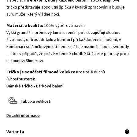
a speciálním efektem, který každého ohromí. Toto designové
tričko představuje absolutní špičku v kvalitě zpracování a buduje
auru muže, který vládne noci.
Materiál a kvalita:
100% výběrová bavlna
Vyšší gramáž a prémiový luminiscenční potisk zajišťují dlouhou
životnost, ostrost detailu a komfort při každodenním nošení, v
kombinaci se špičkovým střihem zajišťuje maximální pocit svobody
– a to i v případě, že právě v temné chodbě křižujete paprsky proti
slizounovi Slimerovi.
Tričko je součástí filmové kolekce
Krotitelé duchů
(Ghostbusters)
:
Dámské tričko
•
Dárkové balení
Tabulka velikostí
Detailní informace
Varianta
?