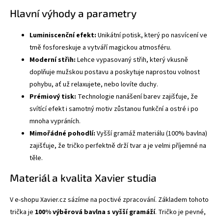
Hlavní výhody a parametry
Luminiscenční efekt:
Unikátní potisk, který po nasvícení ve
tmě fosforeskuje a vytváří magickou atmosféru.
Moderní střih:
Lehce vypasovaný střih, který vkusně
doplňuje mužskou postavu a poskytuje naprostou volnost
pohybu, ať už relaxujete, nebo lovíte duchy.
Prémiový tisk:
Technologie nanášení barev zajišťuje, že
svítící efekt i samotný motiv zůstanou funkční a ostré i po
mnoha vypráních.
Mimořádné pohodlí:
Vyšší gramáž materiálu (100% bavlna)
zajišťuje, že tričko perfektně drží tvar a je velmi příjemné na
těle.
Materiál a kvalita Xavier studia
V e-shopu Xavier.cz sázíme na poctivé zpracování. Základem tohoto
trička je
100% výběrová bavlna s vyšší gramáží
. Tričko je pevné,