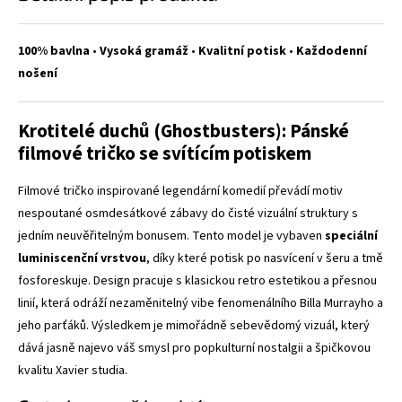
100% bavlna
•
Vysoká gramáž
•
Kvalitní potisk
•
Každodenní
nošení
Krotitelé duchů (Ghostbusters): Pánské
filmové tričko se svítícím potiskem
Filmové tričko inspirované legendární komedií převádí motiv
nespoutané osmdesátkové zábavy do čisté vizuální struktury s
jedním neuvěřitelným bonusem. Tento model je vybaven
speciální
luminiscenční vrstvou
, díky které potisk po nasvícení v šeru a tmě
fosforeskuje. Design pracuje s klasickou retro estetikou a přesnou
linií, která odráží nezaměnitelný vibe fenomenálního Billa Murrayho a
jeho parťáků. Výsledkem je mimořádně sebevědomý vizuál, který
dává jasně najevo váš smysl pro popkulturní nostalgii a špičkovou
kvalitu Xavier studia.